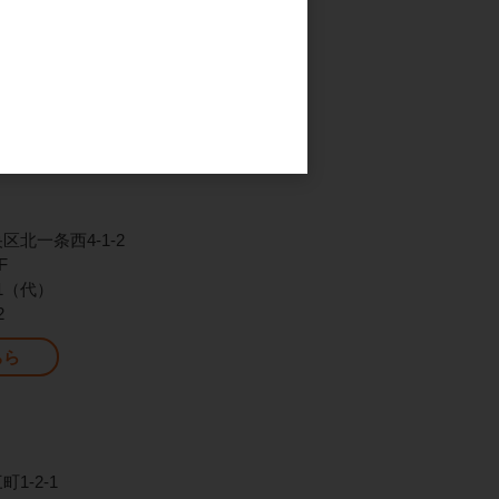
ター16F
721（代）
2
北一条西4-1-2
F
701（代）
2
ちら
1-2-1