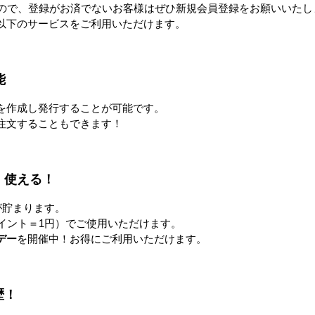
すので、登録がお済でないお客様はぜひ新規会員登録をお願いいたし
大阪府大阪市北区梅
以下のサービスをご利用いただけます。
梅田ダイビル 16
TEL.06-6341-8
FAX.06-6341-890
能
地図はこち
を作成し発行することが可能です。
注文することもできます！
中部本部
〒461-0005
名古屋市東区東桜1-
NHK名古屋放送セ
！使える！
TEL.052-952-8
が貯まります。
FAX.052-952-891
イント＝1円）でご使用いただけます。
地図はこち
デー
を開催中！お得にご利用いただけます。
九州本部
歴！
〒810-0001
福岡市中央区天神1-