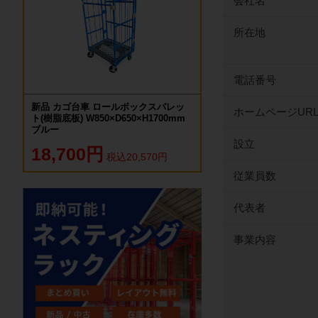
会社名
所在地
電話番号
新品 カゴ台車 ロールボックスパレッ
ホームページUR
ト(樹脂底板) W850×D650×H1700mm
ブルー
設立
18,700円
税込20,570円
従業員数
代表者
事業内容