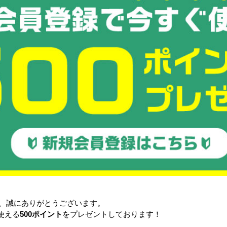
企業活動におけるGXの取り組み
電力削減
脱炭素/脱プラ
三菱UFJ銀行、高田馬場支店、 三井住
な銀行、 渋谷支店
東京本社
〒169-0072
東京都新宿区大久保
住友不動産新宿ガ
TEL.03-5155-2
FAX.03-5155-203
地図はこ
入館について
き、誠にありがとうございます。
関西本部
使える
500ポイント
をプレゼントしております！
〒530-0001