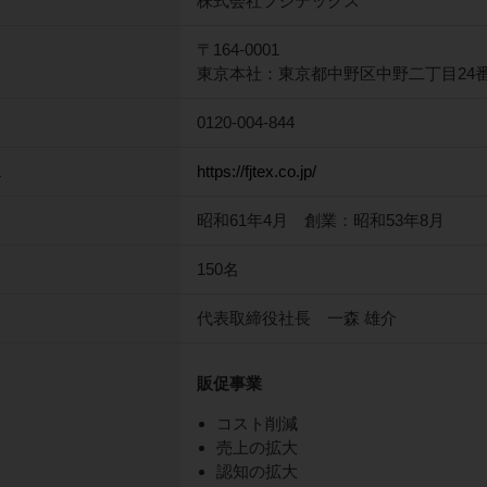
株式会社フジテックス
〒164-0001
東京本社：東京都中野区中野二丁目24番1
0120-004-844
L
https://fjtex.co.jp/
昭和61年4月 創業：昭和53年8月
150名
代表取締役社長 一森 雄介
販促事業
コスト削減
売上の拡大
認知の拡大