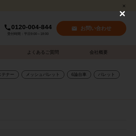
C
l
0120-004-844
o
お問い合わせ
s
受付時間：平日9:00～18:00
e
よくあるご質問
会社概要
ステナー
メッシュパレット
6論台車
パレット