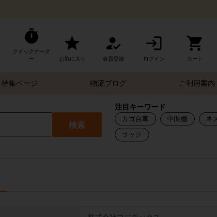
クイックオーダ
ー
お気に入り
会員登録
ログイン
カート
特集ページ
物流ブログ
ご利用案内
注目キーワード
カゴ台車
中間棚
ネ
検索
ラック