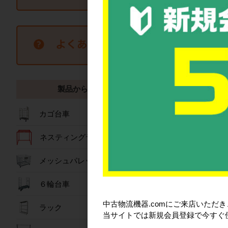
取引先銀行
製品から探す
事業所案内
カゴ台車
ネスティングラック
メッシュパレット
６輪台車
中古物流機器.comにご来店いただ
ラック
当サイトでは新規会員登録で今すぐ