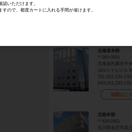
確認いただけます。
天神ビジネスセン
ますので、都度カートに入れる手間が省けます。
TEL.092-731-7
FAX.092-731-772
地図はこちら
北海道本部
〒060-0001
北海道札幌市中央区
J&Sりそなビル 6
TEL.011-233-1
FAX.011-233-170
地図はこ
北陸本部
〒920-0901
石川県金沢市彦三町