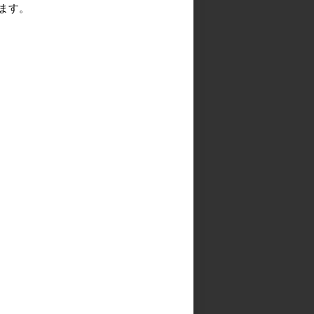
ます。
田3-３-10
F
901（代）
3
ら
13-3
ンタービル 6F
911（代）
2
ら
10-20