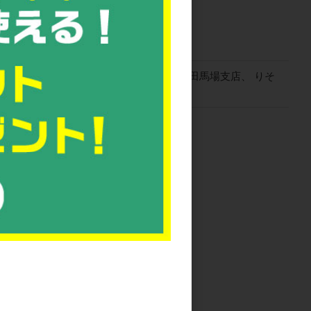
友銀行、 高田馬場支店、 みずほ銀行、 高田馬場支店、 りそ
3-8-2
ーデンタワー 13F
030（代）
1
ちら