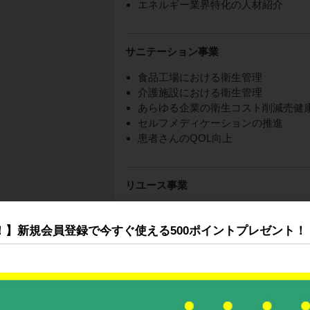
エネルギー業界特化の人材紹介
サニテーション事業
食品工場における衛生管理
介護施設における衛生管理
あらゆる企業の衛生コスト削減売健
セルフメディケーションの推進
患者さんのQOL向上
リユース事業
不要な機器の買取/販売
中古機器による経費削減
！】新規会員登録で今すぐ使える500ポイントプレゼント！
企業内の環境活動推進
GX事業