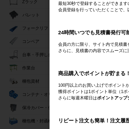
Zラック
最短30秒で登録することができま
会員登録を行っていただくことで、
パレット
フォークリフトスロープ
24時間いつでも見積書発行可
コンベア
会員の方に限り、サイト内で見積書
さらに、見積書の内容でスムーズに
台車・手押し台車
作業台
商品購入でポイントが貯まる
梱包資材
100円以上のお買い上げでポイント
獲得ポイントは1ポイント単位（1ポ
コンテナ・オリコン
さらに毎週木曜日は
ポイントアップ
保冷カバー・保冷ボックス
リピート注文も簡単！注文履
梱包機・封函機