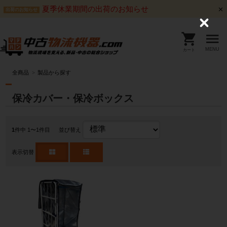
夏季休業期間の出荷のお知らせ
出荷のお知らせ
C
l
o
s
MENU
カート
e
全商品
製品から探す
保冷カバー・保冷ボックス
1
件中 1〜1件目
並び替え
表示切替