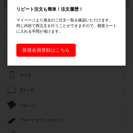
製品から探す
リピート注文も簡単！注文履歴！
カゴ台車
マイページより過去のご注文一覧を確認いただけます。
同じ内容で再注文を行うことができますので、都度カート
ネスティングラック
に入れる手間が省けます。
メッシュパレット
新規会員登録はこちら
６輪台車
ラック
Zラック
パレット
フォークリフトスロープ