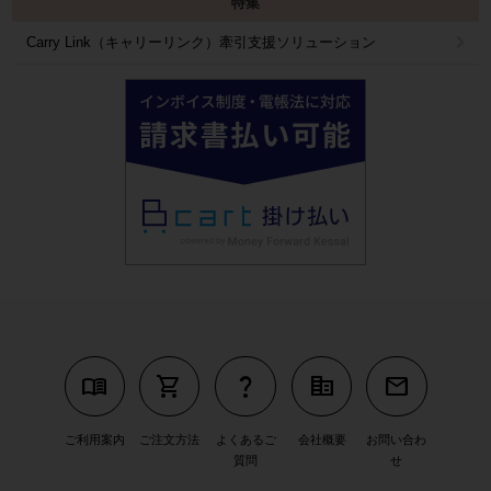
特集
Carry Link（キャリーリンク）牽引支援ソリューション
menu_book
shopping_cart
question_mark
corporate_fare
mail
ご利用案内
ご注文方法
よくあるご
会社概要
お問い合わ
質問
せ