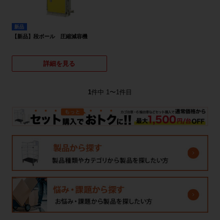
新品
【新品】段ボール 圧縮減容機
詳細を見る
1
件中 1〜1件目