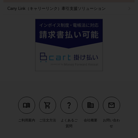
Carry Link（キャリーリンク）牽引支援ソリューション
menu_book
shopping_cart
question_mark
corporate_fare
mail
ご利用案内
ご注文方法
よくあるご
会社概要
お問い合わ
質問
せ