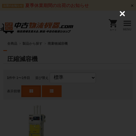
夏季休業期間の出荷のお知らせ
出荷のお知らせ
C
l
o
s
MENU
カート
e
全商品
製品から探す
廃棄物減容機
圧縮減容機
1
件中 1〜1件目
並び替え
表示切替