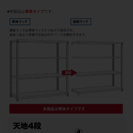
■本製品は
単体タイプ
です。