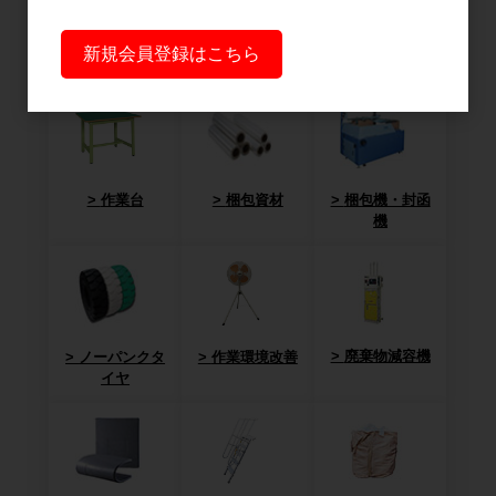
台車・手押し
リフター・ハ
コンテナ・オ
新規会員登録はこちら
台車
ンドパレット
リコン
作業台
梱包資材
梱包機・封函
機
廃棄物減容機
ノーパンクタ
作業環境改善
イヤ