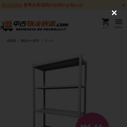
夏季休業期間の出荷のお知らせ
出荷のお知らせ
C
l
o
s
MENU
カート
e
全商品
製品から探す
ラック