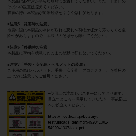
本製品は必ず床が平らな場所に設置してください。また、非常口の
そばへの設置は控えてください。
有事の際に本製品が避難経路をふさぐ恐れがあります。
■注意5「災害時の注意」
地震の際は本製品の本体が崩れる恐れや荷物が棚から落ちてくる危
険性がありますので、本製品のそばから離れてください。
■注意6「移動時の注意」
本製品に荷物を積載したままの移動は行わないでください。
■注意7「手袋・安全靴・ヘルメットの装着」
ご使用の際はヘルメット、手袋、安全靴、プロテクター、を着用の
上けがに注意してご使用ください。
■使用上の注意をポスターにしております。
目立つところへ掲示していただき、事故防止
へお役立てください。
https://files.bcart.jp/butsuryu-
test/uploads/itemimg/5492041002-
5492041037/lack.pdf