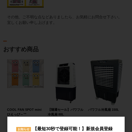
その他、ご不明な点などありましたら、お気軽にお問合せ下さい。
宜しくお願い申し上げます。
おすすめ商品
COOL FAN SPOT mini
【隔週セール】パワフル
パワフル冷風扇 150L
ひえっぴ～™
冷風扇 80L
328,000円〜
76,800円
173,000円
【最短30秒で登録可能！】新規会員登録
お知らせ