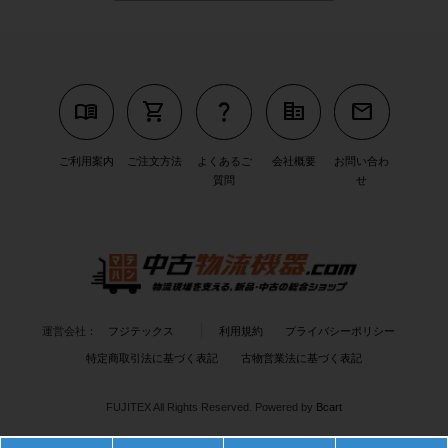
menu_book
shopping_cart
question_mark
corporate_fare
mail
ご利用案内
ご注文方法
よくあるご
会社概要
お問い合わ
質問
せ
運営会社：
フジテックス
利用規約
プライバシーポリシー
特定商取引法に基づく表記
古物営業法に基づく表記
FUJITEX All Rights Reserved.
Powered by
Bcart