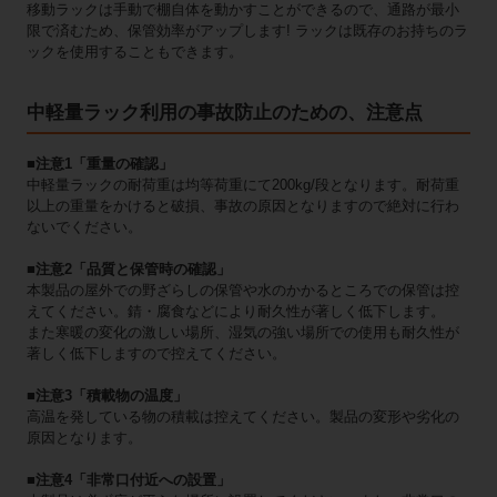
移動ラックは手動で棚自体を動かすことができるので、通路が最小
限で済むため、保管効率がアップします! ラックは既存のお持ちのラ
ックを使用することもできます。
中軽量ラック利用の事故防止のための、注意点
■注意1「重量の確認」
中軽量ラックの耐荷重は均等荷重にて200kg/段となります。耐荷重
以上の重量をかけると破損、事故の原因となりますので絶対に行わ
ないでください。
■注意2「品質と保管時の確認」
本製品の屋外での野ざらしの保管や水のかかるところでの保管は控
えてください。錆・腐食などにより耐久性が著しく低下します。
また寒暖の変化の激しい場所、湿気の強い場所での使用も耐久性が
著しく低下しますので控えてください。
■注意3「積載物の温度」
高温を発している物の積載は控えてください。製品の変形や劣化の
原因となります。
■注意4「非常口付近への設置」