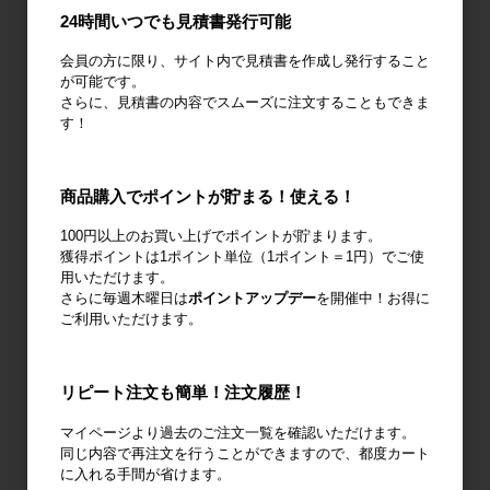
24時間いつでも見積書発行可能
会員の方に限り、サイト内で見積書を作成し発行すること
が可能です。
ネスティング
カゴ台車
メッシュパレ
さらに、見積書の内容でスムーズに注文することもできま
ラック
ット
す！
商品購入でポイントが貯まる！使える！
100円以上のお買い上げでポイントが貯まります。
6輪台車
ラック
Zラック
獲得ポイントは1ポイント単位（1ポイント＝1円）でご使
用いただけます。
さらに毎週木曜日は
ポイントアップデー
を開催中！お得に
ご利用いただけます。
パレット
フォークリフ
コンベア
リピート注文も簡単！注文履歴！
トスロープ
マイページより過去のご注文一覧を確認いただけます。
同じ内容で再注文を行うことができますので、都度カート
に入れる手間が省けます。