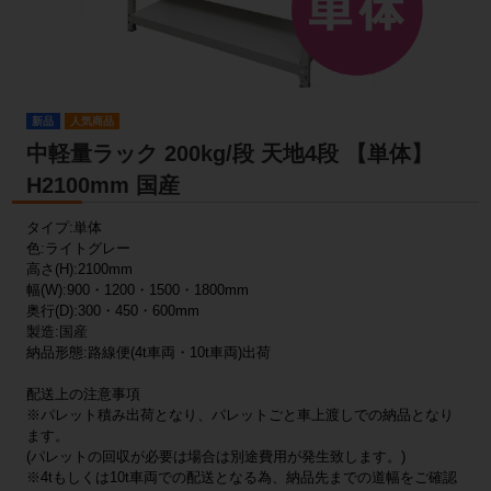
新品
人気商品
中軽量ラック 200kg/段 天地4段 【単体】
H2100mm 国産
タイプ:単体
色:ライトグレー
高さ(H):2100mm
幅(W):900・1200・1500・1800mm
奥行(D):300・450・600mm
製造:国産
納品形態:路線便(4t車両・10t車両)出荷
配送上の注意事項
※パレット積み出荷となり、パレットごと車上渡しでの納品となり
ます。
(パレットの回収が必要は場合は別途費用が発生致します。)
※4tもしくは10t車両での配送となる為、納品先までの道幅をご確認