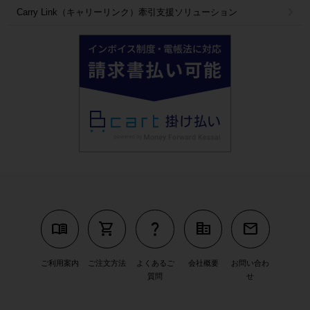
Carry Link（キャリーリンク）牽引支援ソリューション
menu_book
shopping_cart
question_mark
corporate_fare
mail
ご利用案内
ご注文方法
よくあるご
会社概要
お問い合わ
質問
せ