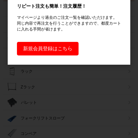
リピート注文も簡単！注文履歴！
カゴ台車
マイページより過去のご注文一覧を確認いただけます。
同じ内容で再注文を行うことができますので、都度カート
ネスティングラック
に入れる手間が省けます。
メッシュパレット
新規会員登録はこちら
６輪台車
ラック
Zラック
パレット
フォークリフトスロープ
コンベア