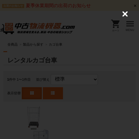
夏季休業期間の出荷のお知らせ
出荷のお知らせ
C
l
o
s
MENU
カート
e
全商品
製品から探す
カゴ台車
レンタルカゴ台車
1
件中 1〜1件目
並び替え
表示切替