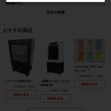
注目の特集
おすすめ商品
COOL FAN SPOT mini
ひえっぴ～™
328,000円〜
パワフル冷風扇 150L
【隔週セール】パワフル
詳細を見る
冷風扇 80L
173,000円
76,800円
詳細を見る
詳細を見る