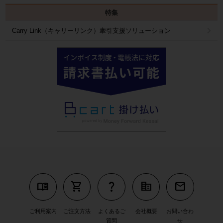
特集
Carry Link（キャリーリンク）牽引支援ソリューション
menu_book
shopping_cart
question_mark
corporate_fare
mail
ご利用案内
ご注文方法
よくあるご
会社概要
お問い合わ
質問
せ