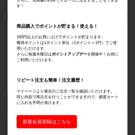
さらに、見積書の内容でスムーズに注文することもできま
段 (単体)アイボリー
段 (単体)アイボリー
す！
32,340円〜
27,820円〜
詳細を見る
詳細を見る
商品購入でポイントが貯まる！使える！
68
件中 1〜30件目
100円以上のお買い上げでポイントが貯まります。
獲得ポイントは1ポイント単位（1ポイント＝1円）でご使
1
2
3
用いただけます。
さらに毎週木曜日は
ポイントアップデー
を開催中！お得に
ご利用いただけます。
リピート注文も簡単！注文履歴！
マイページより過去のご注文一覧を確認いただけます。
同じ内容で再注文を行うことができますので、都度カート
に入れる手間が省けます。
新規会員登録はこちら