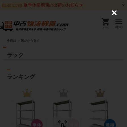
夏季休業期間の出荷のお知らせ
出荷のお知らせ
C
l
o
s
MENU
カート
e
全商品
製品から探す
ラック
ランキング
1
2
3