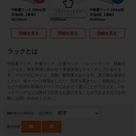
中軽量ラック 200kg/段
中軽量ラック 200kg/段
中軽量ラック 200kg/段
中軽
スクロールできます
天地4段 【単体】
天地4段 【単体】
天地4段 【連結】
天地
H2100mm
H1800mm
H1800mm
H21
詳細を見る
詳細を見る
詳細を見る
ラックとは
中軽量ラック、中量ラック、計量ラック、パレットラック、移動ラ
ックなど、保管用途に合わせて多種多様なラインナップがありま
す。それぞれにサイズ、段数、耐荷重があります。高さ積み保管が
したい、省スペース保管がしたい、長尺を置きたい、自動化したい
などの目的や現場のスペックにあわせて選ぶことができます。パレ
ットラックなどは弊社で設営もお受けすることができますのでお気
軽にお問い合わせください。
68
件中 1〜30件目
並び替え
表示切替