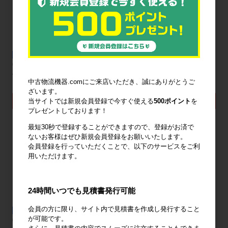
新品
新品
中量ラック 500kg/段 H1200mm 天地4
中量ラック500kg/段 H2400mm 天地7
段 (単体)グリーン
段 (単体)アイボリー
中古物流機器.comにご来店いただき、誠にありがとうご
22,260円〜
33,380円〜
ざいます。
詳細を見る
詳細を見る
当サイトでは新規会員登録で今すぐ使える
500ポイント
を
プレゼントしております！
最短30秒で登録することができますので、登録がお済で
ないお客様はぜひ新規会員登録をお願いいたします。
会員登録を行っていただくことで、以下のサービスをご利
用いただけます。
24時間いつでも見積書発行可能
会員の方に限り、サイト内で見積書を作成し発行すること
新品
新品
が可能です。
中量ラック500kg/段 H2100mm 天地6
中量ラック500kg/段 H1800mm 天地5