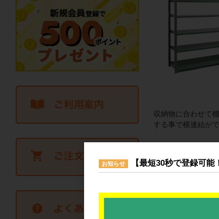
収納物に合わせて棚
する事で横連結が
■本製品は連結タイ
【最短30秒で登録可能
お知らせ