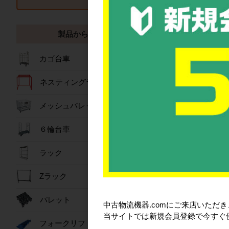
製品から探す
カゴ台車
ネスティングラック
メッシュパレット
６輪台車
ラック
Zラック
パレット
中古物流機器.comにご来店いただ
当サイトでは新規会員登録で今すぐ
フォークリフトスロープ