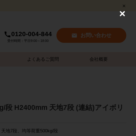
C
l
o
s
0120-004-844
お問い合わせ
e
受付時間：平日9:00～18:00
よくあるご質問
会社概要
/段 H2400mm 天地7段 (連結)アイボリ
、天地7段、均等荷重500kg/段