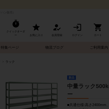
テハン販売）
クイックオーダ
ー
お気に入り
会員登録
ログイン
カート
特集ページ
物流ブログ
ご利用案内
す
ラック
新品
中量ラック500kg
ー
■共通仕様:高さ2400mm