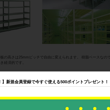
板の高さは25mmピッチで自由に変えられます。 樹脂ベースなの
でき経済的です。
プです。
！】新規会員登録で今すぐ使える500ポイントプレゼント！