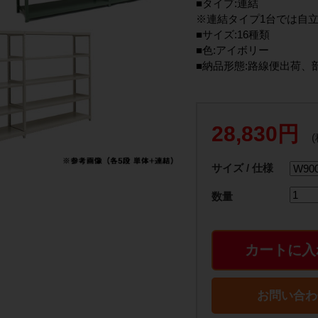
■タイプ:連結
※連結タイプ1台では自
■サイズ:16種類
■色:アイボリー
■納品形態:路線便出荷、
28,830円
サイズ / 仕様
数量
カートに入
お問い合わ