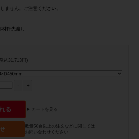
立しません。ご注意ください。
部材軒先渡し
(税込31,713円)
れる
▶ カートを見る
数量50台以上の注文などに関しては
せ
お問い合わせください