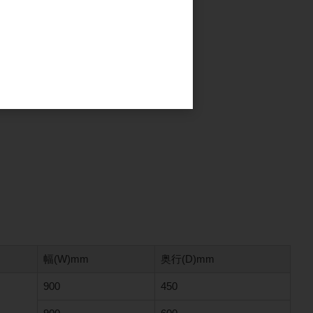
幅(W)mm
奥行(D)mm
900
450