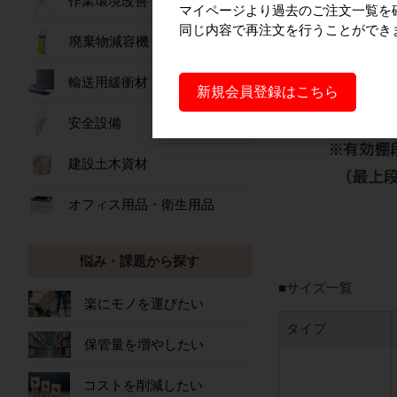
作業環境改善
マイページより過去のご注文一覧を
同じ内容で再注文を行うことができ
廃棄物減容機
輸送用緩衝材
新規会員登録はこちら
安全設備
建設土木資材
オフィス用品・衛生用品
悩み・課題から探す
■サイズ一覧
楽にモノを運びたい
タイプ
保管量を増やしたい
コストを削減したい