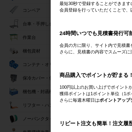
最短30秒で登録することができま
会員登録を行っていただくことで、
コンベア
台車・手押し台車
24時間いつでも見積書発行可
作業台
会員の方に限り、サイト内で見積書
梱包資材
さらに、見積書の内容でスムーズに
コンテナ・オリコン
商品購入でポイントが貯まる
保冷カバー・保冷ボックス
100円以上のお買い上げでポイント
梱包機・封函機
獲得ポイントは1ポイント単位（1ポ
さらに毎週木曜日は
ポイントアップ
リフター・ハンドパレット
ノーパンクタイヤ
リピート注文も簡単！注文履