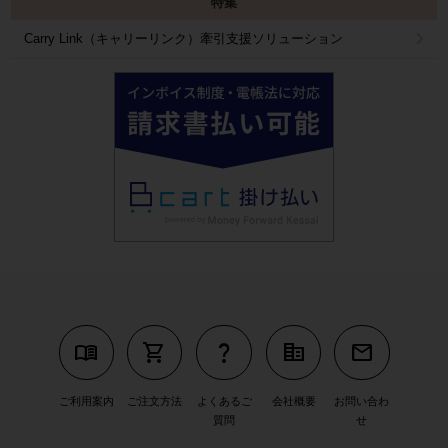
特集
Carry Link（キャリーリンク）牽引支援ソリューション
menu_book
shopping_cart
question_mark
corporate_fare
mail
ご利用案内
ご注文方法
よくあるご
会社概要
お問い合わ
質問
せ