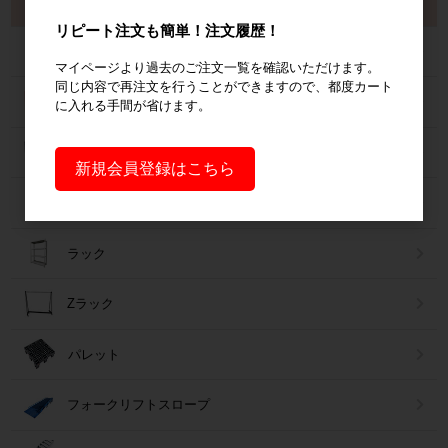
製品から探す
リピート注文も簡単！注文履歴！
カゴ台車
マイページより過去のご注文一覧を確認いただけます。
同じ内容で再注文を行うことができますので、都度カート
ネスティングラック
に入れる手間が省けます。
メッシュパレット
新規会員登録はこちら
６輪台車
ラック
Zラック
パレット
フォークリフトスロープ