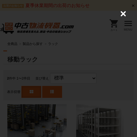
夏季休業期間の出荷のお知らせ
出荷のお知らせ
C
l
o
s
MENU
カート
e
全商品
製品から探す
ラック
移動ラック
2
件中 1〜2件目
並び替え
表示切替