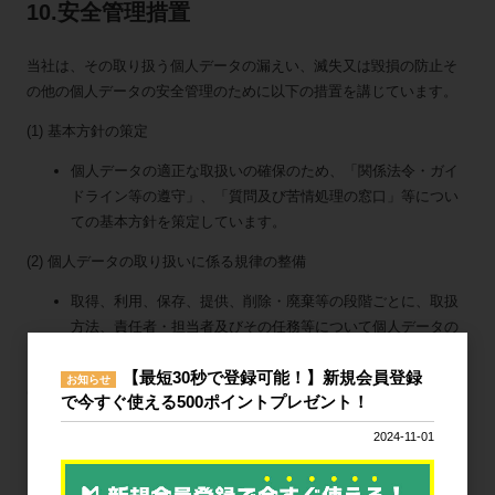
10.安全管理措置
当社は、その取り扱う個人データの漏えい、滅失又は毀損の防止そ
の他の個人データの安全管理のために以下の措置を講じています。
(1) 基本方針の策定
個人データの適正な取扱いの確保のため、「関係法令・ガイ
ドライン等の遵守」、「質問及び苦情処理の窓口」等につい
ての基本方針を策定しています。
(2) 個人データの取り扱いに係る規律の整備
取得、利用、保存、提供、削除・廃棄等の段階ごとに、取扱
方法、責任者・担当者及びその任務等について個人データの
取扱規程を策定しています。
【最短30秒で登録可能！】新規会員登録
お知らせ
(3) 組織的安全管理措置
で今すぐ使える500ポイントプレゼント！
個人データの取扱いに関する責任者を設置するとともに、個
2024-11-01
人データを取り扱う従業者及び当該従業者が取り扱う個人デ
ータの範囲を明確化し、法や取扱規程に違反している事実又