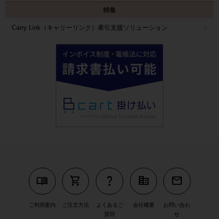
特集
Carry Link（キャリーリンク）牽引支援ソリューション
menu_book
shopping_cart
question_mark
corporate_fare
mail
ご利用案内
ご注文方法
よくあるご
会社概要
お問い合わ
質問
せ