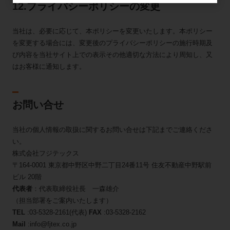
12.プライバシーポリシーの変更
当社は、必要に応じて、本ポリシーを変更いたします。本ポリシー
を変更する場合には、変更後のプライバシーポリシーの施行時期及
び内容を当社サイト上での表示その他適切な方法により周知し、又
はお客様に通知します。
お問い合せ
当社の個人情報の取扱に関するお問い合せは下記までご連絡くださ
い。
株式会社フジテックス
〒164-0001 東京都中野区中野二丁目24番11号 住友不動産中野駅前
ビル 20階
代表者
：代表取締役社長 一森雄介
（担当部署をご案内いたします）
TEL
:03-5328-2161(代表)
FAX
:03-5328-2162
Mail
:info@fjtex.co.jp