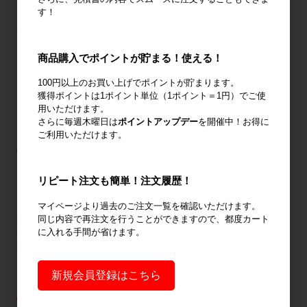
個人データが判明しないよう措置を実施しています。
す！
(6) 技術的安全管理措置
アクセス制御を実施して、担当者及び取り扱う個人情報デー
商品購入でポイントが貯まる！使える！
タベース等の範囲を限定しています。
100円以上のお買い上げでポイントが貯まります。
個人データを取り扱う情報システムを外部からの不正アクセ
獲得ポイントは1ポイント単位（1ポイント＝1円）でご使
ス又は不正ソフトウェアから保護する仕組みを導入していま
用いただけます。
す。
さらに毎週木曜日は
ポイントアップデー
を開催中！お得に
ご利用いただけます。
11.ご本人の照会
リピート注文も簡単！注文履歴！
お客様は、当社に対して、ご自身の個人情報の開示等(利用目的の通
マイページより過去のご注文一覧を確認いただけます。
知、開示、内容の訂正・追加・削除、利用の停止または消去、第三
同じ内容で再注文を行うことができますので、都度カート
に入れる手間が省けます。
者への提供の停止)に関する問合わせを当社窓口に行うことができま
す。その際、当社はご本人を確認させていただいたうえで、合理的
な期間内に対応いたします。
新規会員登録はこちら