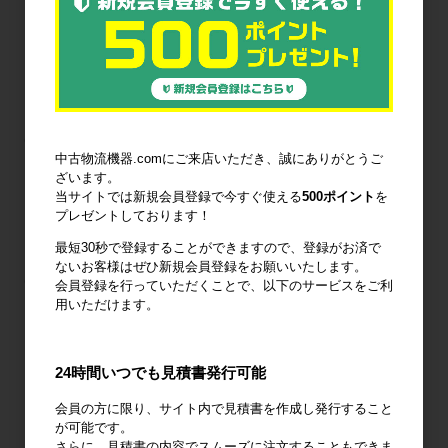
は兆候を把握した場合の責任者への報告連絡体制を整備して
います。
個人データの取扱状況について、定期的に自己点検を実施す
るとともに、他部署や外部の者による監査を実施していま
す。
(4) 人的安全管理措置
中古物流機器.comにご来店いただき、誠にありがとうご
個人データの取扱いに関する留意事項について、従業者に定
ざいます。
当サイトでは新規会員登録で今すぐ使える
500ポイント
を
期的な研修を実施しています。
プレゼントしております！
個人データについての秘密保持に関する事項を就業規則に記
載しています。
最短30秒で登録することができますので、登録がお済で
ないお客様はぜひ新規会員登録をお願いいたします。
(5) 物理的安全管理措置
会員登録を行っていただくことで、以下のサービスをご利
用いただけます。
個人データを取り扱う区域において、従業者の入退室管理及
び持ち込む機器等の制限を行うとともに、権限を有しない者
による個人データの閲覧を防止する措置を実施しています。
24時間いつでも見積書発行可能
個人データを取り扱う機器、電子媒体及び書類等の盗難又は
会員の方に限り、サイト内で見積書を作成し発行すること
紛失等を防止するための措置を講じるとともに、事業所内の
が可能です。
移動を含め、当該機器、電子媒体等を持ち運ぶ場合、容易に
さらに、見積書の内容でスムーズに注文することもできま