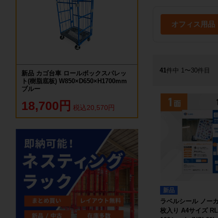
オフィス用品
41
件中 1〜30件目
新品 カゴ台車 ロールボックスパレッ
ト(樹脂底板) W850×D650×H1700mm
ブルー
18,700円
税込20,570円
新品
ラベルシール ノーカッ
枚入り A4サイズ RL-