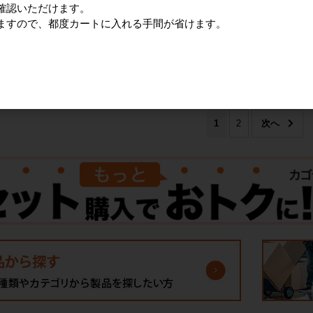
0枚
（100ミクロン）100枚
確認いただけます。
詳細を見る
0円
1,380円
ますので、都度カートに入れる手間が省けます。
る
詳細を見る
41
件中 1〜30件目
1
2