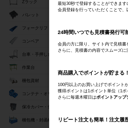
Zラック
最短30秒で登録することができま
会員登録を行っていただくことで、
パレット
新品
ラベルシール 65面 
フォークリフトスロープ
A4サイズ RL-A4-65-
24時間いつでも見積書発行可
ート (NSL65)
コンベア
会員の方に限り、サイト内で見積書
1,527
さらに、見積書の内容でスムーズに
詳細を見
台車・手押し台車
作業台
商品購入でポイントが貯まる
梱包資材
100円以上のお買い上げでポイント
獲得ポイントは1ポイント単位（1ポ
コンテナ・オリコン
さらに毎週木曜日は
ポイントアップ
保冷カバー・保冷ボックス
リピート注文も簡単！注文履
梱包機・封函機
ラミネートフィルム 