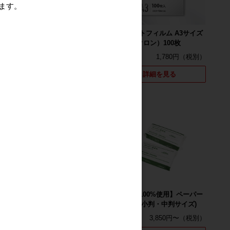
ます。
ラミネートフィルム A3サイズ
ラミネートフィルム A3サイズ
（100ミクロン）100枚
（100ミクロン）100枚
シ
2,200円
1,780円
詳細を見る
詳細を見る
新品
新品
【再生原料50%使用】ごみ
【再生紙100%使用】ペーパー
袋 (半透明・透明 10L～
タオル (小判・中判サイズ)
90L)
3,850円〜
4,470円〜