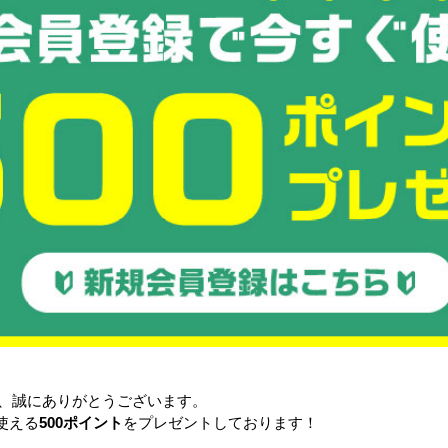
新品
新品
100枚入り
ラベルシール 33面 100枚入り
ラベルシール 40面 100枚入り
W1 100シ
A4サイズ RL-A4-33-W1 100シ
A4サイズ RL-A4-40-W1 100
ート (NSL33)
ート (NSL40)
円〜
1,527円〜
1,527円〜
る
詳細を見る
詳細を見る
き、誠にありがとうございます。
使える
500ポイント
をプレゼントしております！