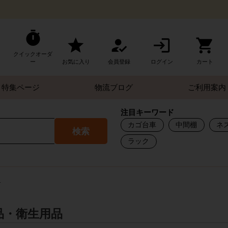
クイックオーダ
ー
お気に入り
会員登録
ログイン
カート
特集ページ
物流ブログ
ご利用案内
注目キーワード
カゴ台車
中間棚
ネ
検索
ラック
す
品・衛生用品