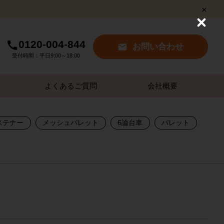
C
l
0120-004-844
o
お問い合わせ
s
受付時間：平日9:00～18:00
e
よくあるご質問
会社概要
ステナー
メッシュパレット
6論台車
パレット