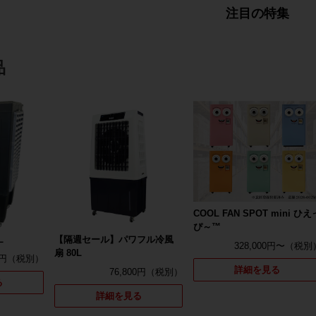
注目の特集
品
COOL FAN SPOT mini ひえ
ぴ～™
L
【隔週セール】パワフル冷風
328,000円〜
扇 80L
0円
詳細を見る
76,800円
る
詳細を見る