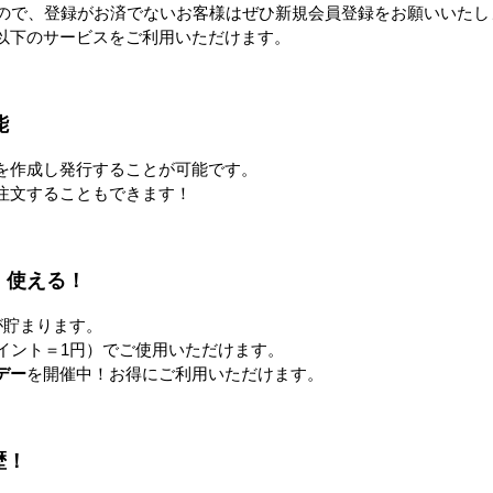
すので、登録がお済でないお客様はぜひ新規会員登録をお願いいたし
以下のサービスをご利用いただけます。
新品
新品
100枚入り
ラベルシール 80面 100枚入り
ラベルシール 95面 100枚入り
W1 100シ
A4サイズ RL-A4-80-W1 100シ
A4サイズ RL-A4-95-W1 100
能
ート (NSL80)
ート (NSL95)
を作成し発行することが可能です。
円〜
1,527円〜
1,527円〜
注文することもできます！
る
詳細を見る
詳細を見る
！使える！
が貯まります。
イント＝1円）でご使用いただけます。
デー
を開催中！お得にご利用いただけます。
中古
【中古】15.6インチワイド リ
ユースノートパソコン
歴！
A4サイズ
ラミネートフィルム A4サイズ