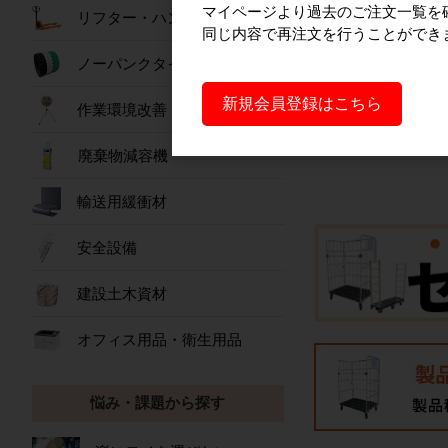
（100ミクロン）10
マイページより過去のご注文一覧を
リフター・ハンドパレット
1,69
同じ内容で再注文を行うことができ
ノーパンクタイヤ
詳細を見
新規会員登録はこちら
作業環境改善
廃棄物減容機
輸送用緩衝材
安全設備
建設土木資材
オフィス用品・衛生用品
悩み・課題から探す