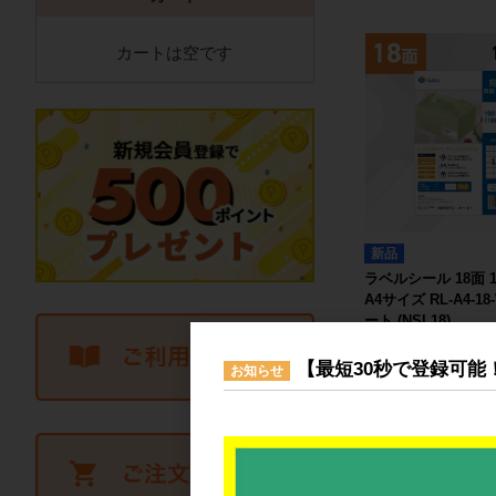
カートは空です
新品
ラベルシール 18面 
A4サイズ RL-A4-18-
ート (NSL18)
1,527
【最短30秒で登録可能
お知らせ
詳細を見