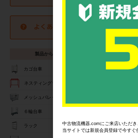
新品
ラベルシール 30面 
製品から探す
A4サイズ RL-A4-30-
ート (NSL30)
カゴ台車
1,527
ネスティングラック
詳細を見
メッシュパレット
６輪台車
中古物流機器.comにご来店いただ
ラック
当サイトでは新規会員登録で今すぐ