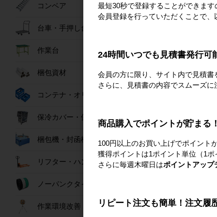
カ
最短30秒で登録することができま
コンベア
会員登録を行っていただくことで、
台車・手押し台車
作業台
24時間いつでも見積書発行可
梱包資材
会員の方に限り、サイト内で見積書
さらに、見積書の内容でスムーズに
コンテナ・オリコン
保冷カバー・保冷ボックス
商品購入でポイントが貯まる
コ
梱包機・封函機
100円以上のお買い上げでポイント
獲得ポイントは1ポイント単位（1ポ
リフター・ハンドパレット
さらに毎週木曜日は
ポイントアップ
ノーパンクタイヤ
リピート注文も簡単！注文履
作業環境改善