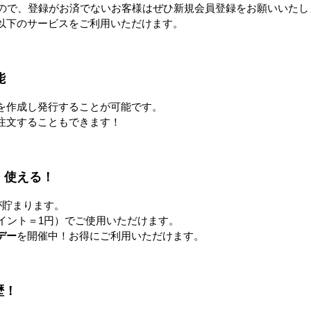
ネスティングラック
ゴ台車
メ
すので、登録がお済でないお客様はぜひ新規会員登録をお願いいたし
以下のサービスをご利用いただけます。
能
ラック
Zラック
を作成し発行することが可能です。
注文することもできます！
！使える！
ンベア
台車・手押し台車
リフタ
が貯まります。
イント＝1円）でご使用いただけます。
デー
を開催中！お得にご利用いただけます。
作業台
梱包資材
歴！