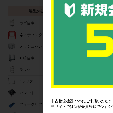
製品から探す
カゴ台車
ネスティングラック
メッシュパレット
６輪台車
ラック
製品から探す
Zラック
パレット
中古物流機器.comにご来店いただ
フォークリフトスロープ
当サイトでは新規会員登録で今すぐ