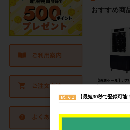
おすすめ商
【隔週セール】パワ
扇 80L
76,80
【最短30秒で登録可能
お知らせ