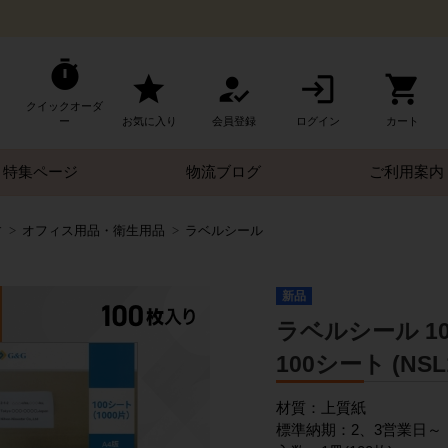
クイックオーダ
ー
お気に入り
会員登録
ログイン
カート
特集ページ
物流ブログ
ご利用案内
す
オフィス用品・衛生用品
ラベルシール
新品
ラベルシール 10面
100シート (NSL
材質：上質紙
標準納期：2、3営業日