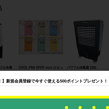
品
フル冷風
COOL FAN SPOT mini ひえっ
パワフル冷風扇 150L
ぴ～™
0円
328,000円〜
173,000円
！】新規会員登録で今すぐ使える500ポイントプレゼント！
すべてのおすすめ商品を見