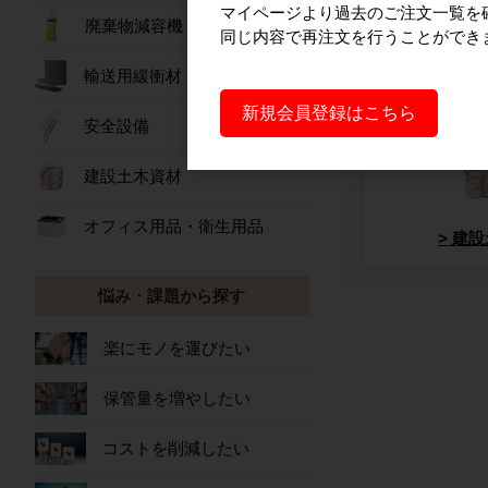
マイページより過去のご注文一覧を
廃棄物減容機
同じ内容で再注文を行うことができ
輸送用緩衝材
作業
新規会員登録はこちら
安全設備
建設土木資材
オフィス用品・衛生用品
建設
悩み・課題から探す
楽にモノを運びたい
保管量を増やしたい
コストを削減したい