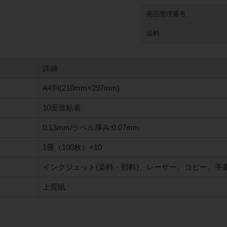
商品管理番号
送料
詳細
A4判(210mm×297mm)
10面強粘着
0.13mm/ラベル厚み:0.07mm
1冊（100枚）×10
インクジェット(染料・顔料)、レーザー、コピー、手
上質紙