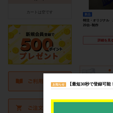
カートは空です
新品
特注・オリジナル
20台~制作
詳細を見
【最短30秒で登録可能
お知らせ