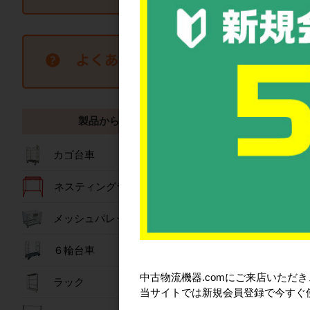
おすすめ商
製品から探す
カゴ台車
ネスティングラック
メッシュパレット
６輪台車
パワフル冷風扇 150
中古物流機器.comにご来店いただ
173,00
ラック
当サイトでは新規会員登録で今すぐ
詳細を見