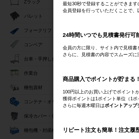
Zラック
最短30秒で登録することができま
会員登録を行っていただくことで、
パレット
フォークリフトスロープ
24時間いつでも見積書発行可
コンベア
会員の方に限り、サイト内で見積書
さらに、見積書の内容でスムーズに
台車・手押し台車
作業台
商品購入でポイントが貯まる
梱包資材
100円以上のお買い上げでポイント
獲得ポイントは1ポイント単位（1ポ
コンテナ・オリコン
さらに毎週木曜日は
ポイントアップ
保冷カバー・保冷ボックス
リピート注文も簡単！注文履
梱包機・封函機