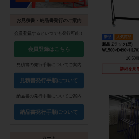
お見積書・納品書発行のご案内
会員登録
するといつでも発行可能！
新品
人気商品
新品 Zラック(黒)
会員登録はこちら
W1500×D490×H17
16,50
見積書の発行手順についてご案内
詳細を見
見積書発行手順について
納品書の発行手順についてご案内
納品書発行手順について
カート