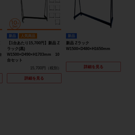
新品
人気商品
新品
Z
【1台あたり15,700円】新品 Z
新品 Zラック
ラック(黒)
W1500×D480×H1650mm
台
W1500×D490×H1703mm 10
台セット
詳細を見る
15,700円
詳細を見る