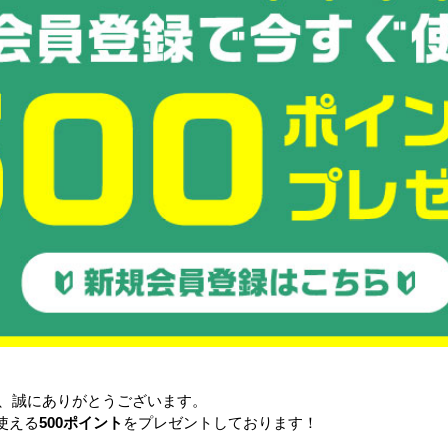
注目の特集
品
COOL FAN SPOT mini ひえっ
ぴ～™
L
【隔週セール】パワフル冷風
328,000円〜
扇 80L
き、誠にありがとうございます。
0円
詳細を見る
76,800円
使える
500ポイント
をプレゼントしております！
る