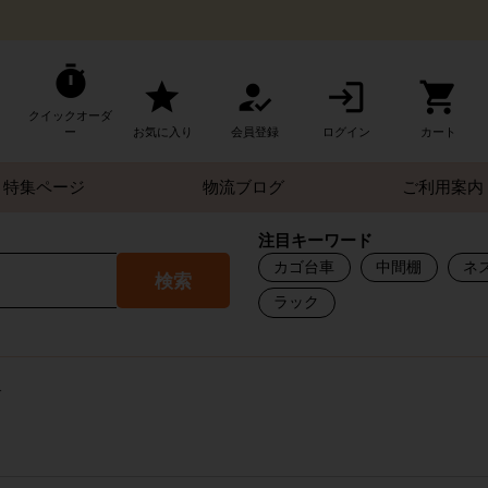
クイックオーダ
ー
お気に入り
会員登録
ログイン
カート
特集ページ
物流ブログ
ご利用案内
注目キーワード
カゴ台車
中間棚
ネ
検索
ラック
す