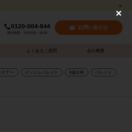
C
l
0120-004-844
o
お問い合わせ
s
受付時間：平日9:00～18:00
e
よくあるご質問
会社概要
ステナー
メッシュパレット
6論台車
パレット