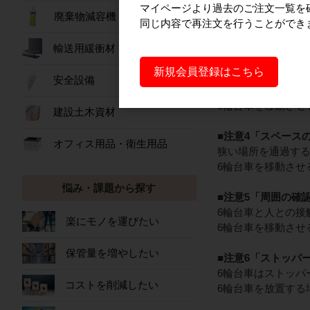
マイページより過去のご注文一覧を
6輪台車の制御不能
廃棄物減容機
同じ内容で再注文を行うことができ
上にて作業を行な
また、6輪台車の操
輸送用緩衝材
新規会員登録はこちら
■注意3「不安定な
安全設備
床が平面でない場合
6輪台車を移動させ
建設土木資材
■注意4「スペース
オフィス用品・衛生用品
狭い場所を通過する
6輪台車を移動させ
悩み・課題から探す
■注意5「周囲の確
6輪台車と人との接
楽にモノを運びたい
6輪台車を移動させ
保管量を増やしたい
■注意6「ストッパ
6輪台車はストッパ
コストを削減したい
6輪台車を放置する