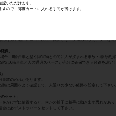
確認いただけます。
による器物や人への衝突事故、倒壊の恐れがございますので、1度
ますので、都度カートに入れる手間が省けます。
うなど、注意してご使用ください。
作は操作性を良くするために必ず両手で行い、6輪台車が倒れそう
場所の移動」
、6輪台車本体や積載荷の倒壊により、人が6輪台車・荷物の下敷
る際は床や地面に凹凸や段差、傾斜がないか確認のうえ、安全な経
の確保」
場合、6輪台車と壁や障害物との間に人が挟まれる事故・器物破損
る際は6輪台車と人の通過スペースが充分に確保できる経路を設定
認」
触事故の恐れがあります。
る際は周囲をよく確認して、人通りの少ない経路を設定して下さい
ーのセット」
ーをかけずに放置すると、何かの拍子に勝手に動き出す恐れがあり
場合は必ずストッパーをセットして下さい。