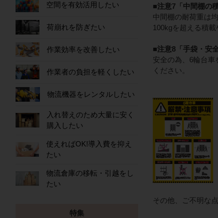
空間を有効活用したい
■注意7「中間棚の
中間棚の耐荷重は均
荷崩れを防ぎたい
100kgを超える
■注意8「手袋・安
作業効率を改善したい
安全の為、6輪台車
ください。
作業者の負担を軽くしたい
物流機器をレンタルしたい
入れ替えのため大量に安く
購入したい
使えればOK!導入費を抑え
たい
物流倉庫の移転・引越をし
たい
その他、ご不明な
特集