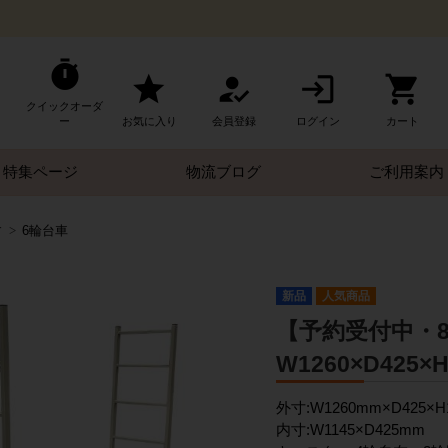
クイックオーダ
ー
お気に入り
会員登録
ログイン
カート
特集ページ
物流ブログ
ご利用案内
す
6輪台車
新品
人気商品
【予約受付中・
W1260×D425×
外寸:W1260mm×D425×H
内寸:W1145×D425mm