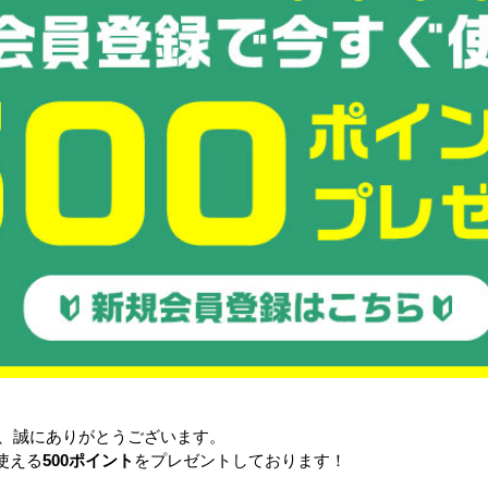
で、使わない際は重ねて収納できるため、省スペースで収納が可能
で、足で簡単にブレーキ操作ができます。
m×D425mm×H1520mmなので狭い場所でも取り回しがよく、小回
き、誠にありがとうございます。
の特徴
使える
500ポイント
をプレゼントしております！