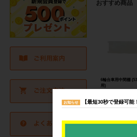
おすすめ商品
6輪台車用中間棚 (531
用)
5,30
【最短30秒で登録可能
お知らせ
大人気の新品6輪台