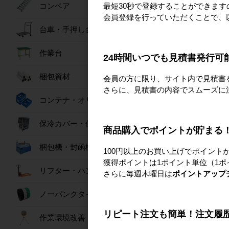
1.奥行が長く、
最短30秒で登録することができま
コンベア
会員登録を行っていただくことで、
6輪台車は通常の台
台車・手押し台車
細長いため、狭い
両側に抜き差しが
作業台
24時間いつでも見積書発行可
2.使い方も簡単
梱包資材
会員の方に限り、サイト内で見積書
さらに、見積書の内容でスムーズに
足元にブレーキ機
コンテナ・オリコン
手持ち柵も持ち上
保冷カバー・保冷ボックス
商品購入でポイントが貯まる
3.中間棚を設置可
梱包機・封函機
専用の中間棚を設
100円以上のお買い上げでポイント
中間棚を使わない
獲得ポイントは1ポイント単位（1ポ
リフター・ハンドパレット
さらに毎週木曜日は
ポイントアップ
6輪台車台車ご利用
ノーパンクタイヤ
■注意1「重量」
6輪台車の耐荷重は
リピート注文も簡単！注文履
作業環境改善
■注意2「重量物の