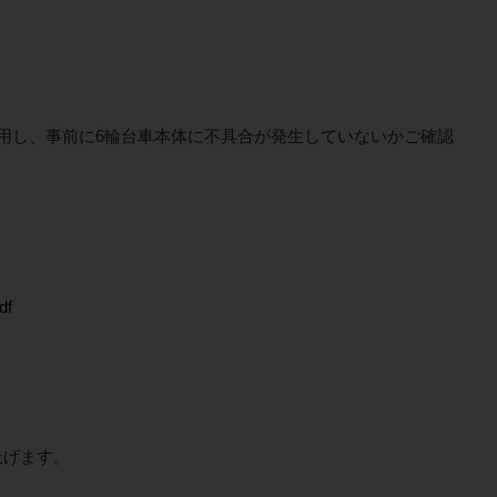
用し、事前に6輪台車本体に不具合が発生していないかご確認
。
df
上げます。