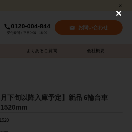
C
l
0120-004-844
o
お問い合わせ
s
受付時間：平日9:00～18:00
e
よくあるご質問
会社概要
8月下旬以降入庫予定】新品 6輪台車
H1520mm
1520