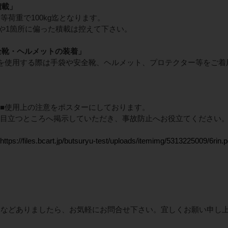
積載」
等荷重で100kg迄となります。
積載や1箇所に偏った積載は控えて下さい。
全靴・ヘルメットの装着」
を使用する際は手袋や安全靴、ヘルメット、プロテクター等をご着
■使用上の注意をポスターにしております。
目立つところへ掲示していただき、事故防止へお役立てください
https://files.bcart.jp/butsuryu-test/uploads/itemimg/5313225009/6rin.p
点などありましたら、お気軽にお問合せ下さい。宜しくお願い申し