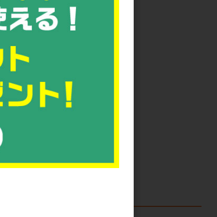
です!
りが利きます。