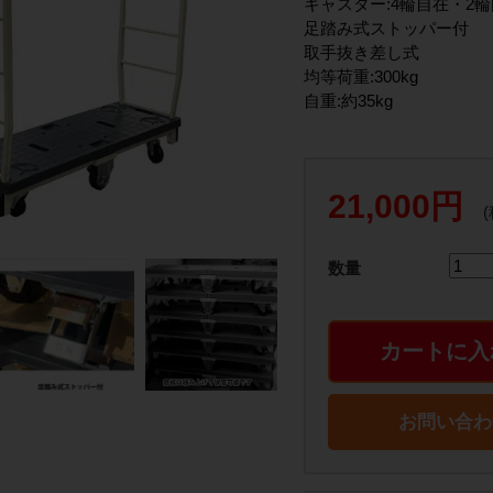
キャスター:4輪自在・2
足踏み式ストッパー付
取手抜き差し式
均等荷重:300kg
自重:約35kg
21,000円
数量
カートに入
お問い合わ