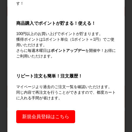
23,670円〜
23,130円〜
す！
詳細を見る
詳細を見る
商品購入でポイントが貯まる！使える！
41
件中 1〜30件目
100円以上のお買い上げでポイントが貯まります。
獲得ポイントは1ポイント単位（1ポイント＝1円）でご使
1
2
用いただけます。
さらに毎週木曜日は
ポイントアップデー
を開催中！お得に
ご利用いただけます。
リピート注文も簡単！注文履歴！
マイページより過去のご注文一覧を確認いただけます。
同じ内容で再注文を行うことができますので、都度カート
に入れる手間が省けます。
新規会員登録はこちら