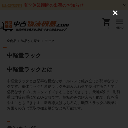
夏季休業期間の出荷のお知らせ
出荷のお知らせ
C
l
o
s
MENU
カート
e
全商品
製品から探す
ラック
中軽量ラック
中軽量ラックとは
中軽量ラックとは堅牢な構造でボトルレスで組み立てが簡単なラッ
クです。単体ラックと連結ラックを組み合わせて使用することで、
必要なサイズにカスタマイズすることができます。天地4段で、耐荷
重は均等荷重にて200kg/段です。棚板のみの購入も可能で、段を増
やすこともできます。新規導入はもちろん、既存のラックの廃棄に
お困りの方は買取や撤去処分なども可能です。