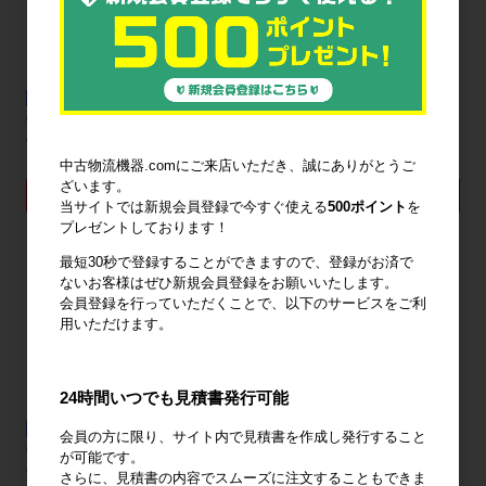
新品
新品
中量ラック300kg/段 H2400mm 天地7
中量ラック300kg/段 H2100mm 天地6
段 (連結)アイボリー
段 (連結)アイボリー
28,090円〜
27,560円〜
中古物流機器.comにご来店いただき、誠にありがとうご
ざいます。
詳細を見る
詳細を見る
当サイトでは新規会員登録で今すぐ使える
500ポイント
を
プレゼントしております！
最短30秒で登録することができますので、登録がお済で
ないお客様はぜひ新規会員登録をお願いいたします。
会員登録を行っていただくことで、以下のサービスをご利
用いただけます。
24時間いつでも見積書発行可能
新品
新品
会員の方に限り、サイト内で見積書を作成し発行すること
中量ラック300kg/段 H1800mm 天地5
中量ラック 300kg/段 H1500mm 天地5
が可能です。
段 (連結)アイボリー
段 (連結)アイボリー
さらに、見積書の内容でスムーズに注文することもできま