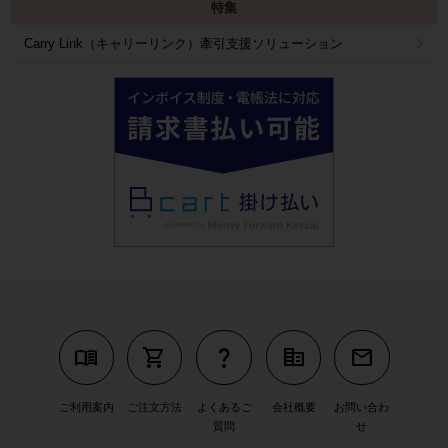
特集
Carry Link（キャリーリンク）牽引支援ソリューション
menu_book
shopping_cart
question_mark
corporate_fare
mail
ご利用案内
ご注文方法
よくあるご
会社概要
お問い合わ
質問
せ