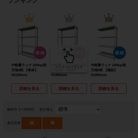
ランキング
1
2
3
中軽量ラック 200kg/段
中軽量ラック 200kg/段
中軽量ラック 200kg/段
中軽
スクロールできます
天地4段 【単体】
天地4段 【単体】
天地4段 【連結】
天地
H2100mm
H1800mm
H1800mm
H21
詳細を見る
詳細を見る
詳細を見る
41
件中 1〜30件目
並び替え
表示切替