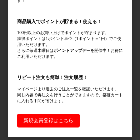
す！
商品購入でポイントが貯まる！使える！
廃棄物減容機
ノーパンクタ
作業環境改善
100円以上のお買い上げでポイントが貯まります。
イヤ
獲得ポイントは1ポイント単位（1ポイント＝1円）でご使
用いただけます。
さらに毎週木曜日は
ポイントアップデー
を開催中！お得に
ご利用いただけます。
輸送用緩衝材
安全設備
建設土木資材
リピート注文も簡単！注文履歴！
マイページより過去のご注文一覧を確認いただけます。
同じ内容で再注文を行うことができますので、都度カート
に入れる手間が省けます。
オフィス用
新規会員登録はこちら
品・衛生用品