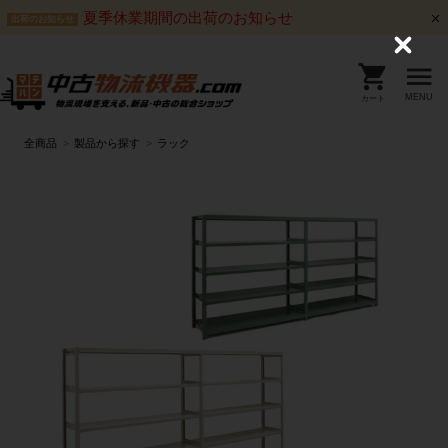
夏季休業期間の出荷のお知らせ
出荷のお知らせ
C
l
o
s
MENU
カート
e
全商品
製品から探す
ラック