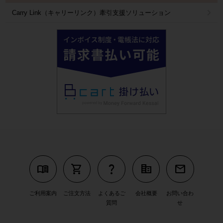
Carry Link（キャリーリンク）牽引支援ソリューション
menu_book
shopping_cart
question_mark
corporate_fare
mail
ご利用案内
ご注文方法
よくあるご
会社概要
お問い合わ
質問
せ