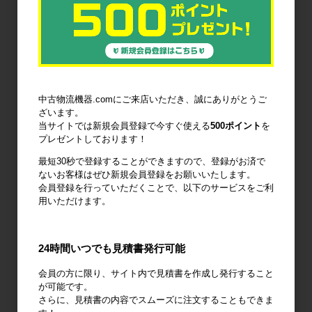
6輪台車
ラック
Zラック
パレット
フォークリフ
コンベア
中古物流機器.comにご来店いただき、誠にありがとうご
トスロープ
ざいます。
当サイトでは新規会員登録で今すぐ使える
500ポイント
を
プレゼントしております！
最短30秒で登録することができますので、登録がお済で
ないお客様はぜひ新規会員登録をお願いいたします。
台車・手押し
リフター・ハ
コンテナ・オ
会員登録を行っていただくことで、以下のサービスをご利
台車
ンドパレット
リコン
用いただけます。
24時間いつでも見積書発行可能
会員の方に限り、サイト内で見積書を作成し発行すること
作業台
梱包資材
梱包機・封函
が可能です。
機
さらに、見積書の内容でスムーズに注文することもできま