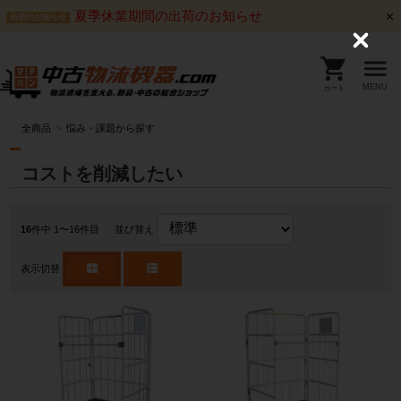
夏季休業期間の出荷のお知らせ
出荷のお知らせ
C
l
o
s
MENU
カート
e
全商品
悩み・課題から探す
コストを削減したい
16
件中 1〜16件目
並び替え
表示切替