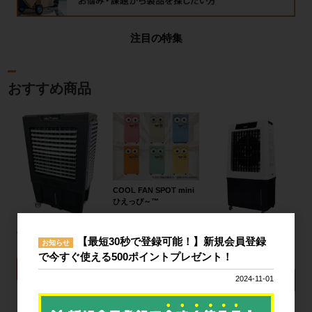
注目の特集
おすすめ商品
COOL FAN SPOT mini
ひえっぴ～™
328,000円〜
パワフル冷風扇 150L
【隔週セール】パワフル
詳細を見る
【最短30秒で登録可能！】新規会員登録
冷風扇 80L
お知らせ
173,000円
で今すぐ使える500ポイントプレゼント！
76,800円
詳細を見る
2024-11-01
詳細を見る