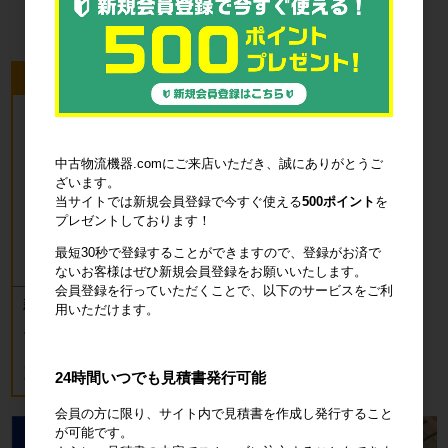
すべてのおすすめ商品を見る
今回のピックアップ商品
中古物流機器.comにご来店いただき、誠にありがとうご
ざいます。
当サイトでは新規会員登録で今すぐ使える
500ポイント
を
プレゼントしております！
最短30秒で登録することができますので、登録がお済で
ないお客様はぜひ新規会員登録をお願いいたします。
会員登録を行っていただくことで、以下のサービスをご利
新品 カゴ台車 ロールボックスパレッ
用いただけます。
ト(樹脂底板) W850×D650×H1700mm
ブルー
18,700円
税込20,570円
24時間いつでも見積書発行可能
会員の方に限り、サイト内で見積書を作成し発行すること
が可能です。