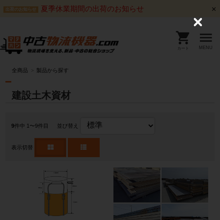
夏季休業期間の出荷のお知らせ
出荷のお知らせ
C
l
o
s
MENU
カート
e
全商品
製品から探す
建設土木資材
9
件中 1〜9件目
並び替え
表示切替