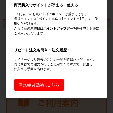
商品購入でポイントが貯まる！使える！
納品書発行手順について
100円以上のお買い上げでポイントが貯まります。
獲得ポイントは1ポイント単位（1ポイント＝1円）でご使
用いただけます。
カート
さらに毎週木曜日は
ポイントアップデー
を開催中！お得に
ご利用いただけます。
カートは空です
リピート注文も簡単！注文履歴！
マイページより過去のご注文一覧を確認いただけます。
同じ内容で再注文を行うことができますので、都度カート
に入れる手間が省けます。
新規会員登録はこちら