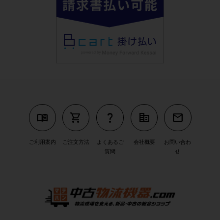
menu_book
shopping_cart
question_mark
corporate_fare
mail
ご利用案内
ご注文方法
よくあるご
会社概要
お問い合わ
質問
せ