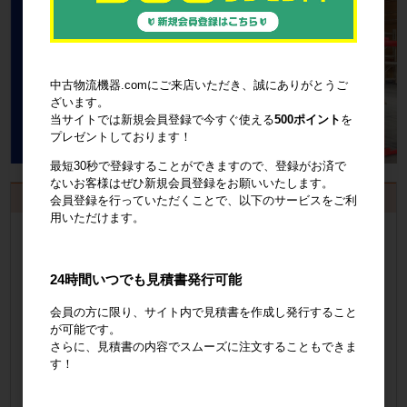
中古物流機器.comにご来店いただき、誠にありがとうご
ざいます。
当サイトでは新規会員登録で今すぐ使える
500ポイント
を
プレゼントしております！
最短30秒で登録することができますので、登録がお済で
ないお客様はぜひ新規会員登録をお願いいたします。
お見積書・納品書発行のご案内
会員登録を行っていただくことで、以下のサービスをご利
用いただけます。
会員登録
するといつでも発行可能！
会員登録はこちら
24時間いつでも見積書発行可能
会員の方に限り、サイト内で見積書を作成し発行すること
見積書の発行手順についてご案内
が可能です。
さらに、見積書の内容でスムーズに注文することもできま
見積書発行手順について
す！
納品書の発行手順についてご案内