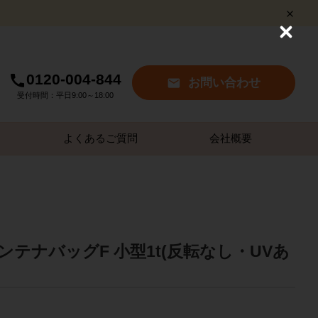
C
l
o
s
0120-004-844
お問い合わせ
e
受付時間：平日9:00～18:00
よくあるご質問
会社概要
テナバッグF 小型1t(反転なし・UVあ