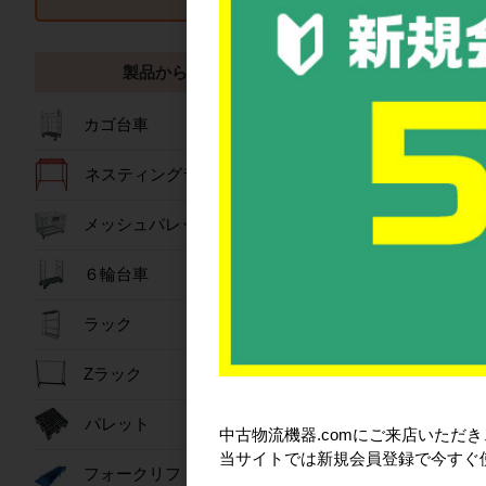
【使用上の注意点
製品から探す
カゴ台車
ネスティングラック
メッシュパレット
６輪台車
その他、ご不明な
ラック
Zラック
パレット
おすすめ商
中古物流機器.comにご来店いただ
当サイトでは新規会員登録で今すぐ
フォークリフトスロープ