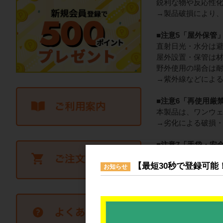
鋭利な物や反応性
→製品破損により
■注意5「屋外保管
直射日光・水分は避
屋外設置・保管は
野外使用の場合は
→紫外線などによ
■注意6「再使用厳
本製品は、ワンウ
→劣化による破損
■注意7「手袋・安
ご使用の際はヘル
【最短30秒で登録可能
お知らせ
■底
人が
中身