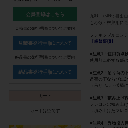
会員登録はこちら
丸型、小型で排出
もみ殻・根菜用に
見積書の発行手順についてご案内
フレキシブルコン
【厳禁事項】
見積書発行手順について
■注意1「使用前点
納品書の発行手順についてご案内
使用前に必ず各部
納品書発行手順について
■注意2「吊り荷の
吊荷の下ならびに2
→吊りベルト破損
カート
■注意3「積み上げ
フレコンの積み上
→積み上げたフレ
カートは空です
■注意4「異物投入