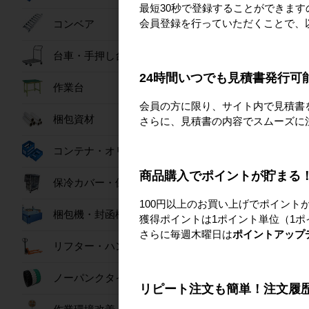
最短30秒で登録することができま
会員登録を行っていただくことで、
コンベア
台車・手押し台車
24時間いつでも見積書発行可
作業台
会員の方に限り、サイト内で見積書
梱包資材
さらに、見積書の内容でスムーズに
パワフル冷風扇 150
コンテナ・オリコン
173,00
商品購入でポイントが貯まる
保冷カバー・保冷ボックス
100円以上のお買い上げでポイント
梱包機・封函機
獲得ポイントは1ポイント単位（1ポ
さらに毎週木曜日は
ポイントアップ
リフター・ハンドパレット
ノーパンクタイヤ
リピート注文も簡単！注文履