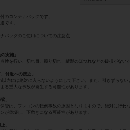
口付のコンテナバックです。
最適です。
テナバッグのご使用についての注意点
検の実施」
の点検を行い、切れ目、擦り切れ、縫製のほつれなどの破損がない
下、付近への接近」
m以内には絶対に入らないようにして下さい。また、引きずらない
による重大な事故が発生する可能性があります。
保管」
げ保管は、フレコンの転倒事故の原因となりますので、絶対に行わ
コンが倒壊し、下敷きになる可能性があります。
禁止」