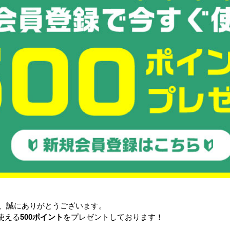
】
■使用上の注意をポスターにしております。
目立つところへ掲示していただき、事故防止へ
https://files.bcart.jp/butsuryu-test/uploads/itemi
点などありましたら、お気軽にお問合せ下さい。宜しくお願い申し
品
き、誠にありがとうございます。
使える
500ポイント
をプレゼントしております！