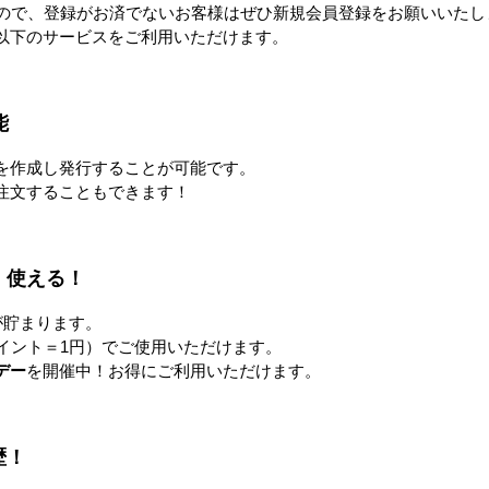
すので、登録がお済でないお客様はぜひ新規会員登録をお願いいたし
以下のサービスをご利用いただけます。
能
を作成し発行することが可能です。
注文することもできます！
L
COOL FAN SPOT mini ひえっ
【隔週セール】パワフル冷風
ぴ～™
扇 80L
0円
328,000円〜
76,800円
！使える！
が貯まります。
すべてのおすすめ商品を見
イント＝1円）でご使用いただけます。
デー
を開催中！お得にご利用いただけます。
注目の特集
歴！