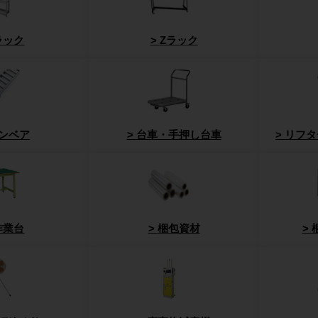
ラック
Zラック
ンベア
台車・手押し台車
リフタ
作業台
梱包資材