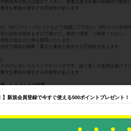
化学物質等の投入は避けて下さい。重量は最大荷重の範囲内で使用
、重大な事故が発生する可能性があります。
」
け、UVシート・パレットなどで保護して下さい。(UVカット剤使用
材質の劣化を招きますので避けて、屋内で保管、ご利用ください。
耐候性大型土のう袋を推奨いたします。
る劣化で製品の破断・重大な事故が発生する可能性があります。
禁」
ェイのフレキシブルコンテナバッグです。繰り返しの使用は避けて
・重大な事故が発生する可能性があります。
全靴・ヘルメットの装着」
メット、手袋、安全靴、プロテクターを着用の上けがに注意してご
！】新規会員登録で今すぐ使える500ポイントプレゼント！
が開くタイプのフレコンバックの排出口の開封は、
周りによらない状態にしたうえで重機で横倒しにし、
を取り出してください。