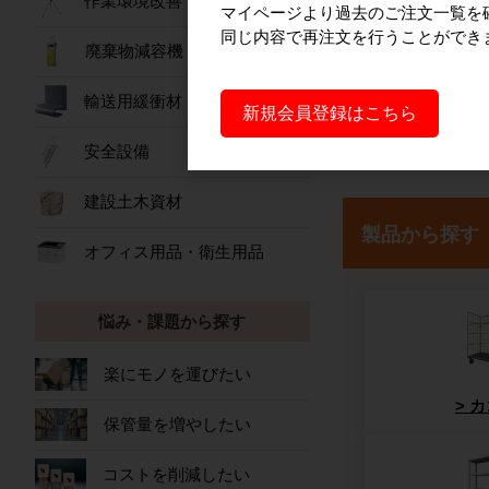
作業環境改善
マイページより過去のご注文一覧を
同じ内容で再注文を行うことができ
廃棄物減容機
輸送用緩衝材
新規会員登録はこちら
安全設備
建設土木資材
製品から探す
オフィス用品・衛生用品
悩み・課題から探す
楽にモノを運びたい
カ
保管量を増やしたい
コストを削減したい