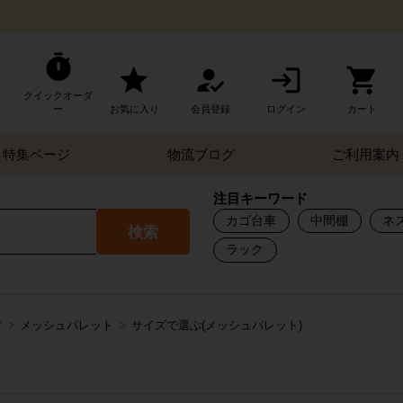
クイックオーダ
ー
お気に入り
会員登録
ログイン
カート
特集ページ
物流ブログ
ご利用案内
注目キーワード
カゴ台車
中間棚
ネ
検索
ラック
す
メッシュパレット
サイズで選ぶ(メッシュパレット)