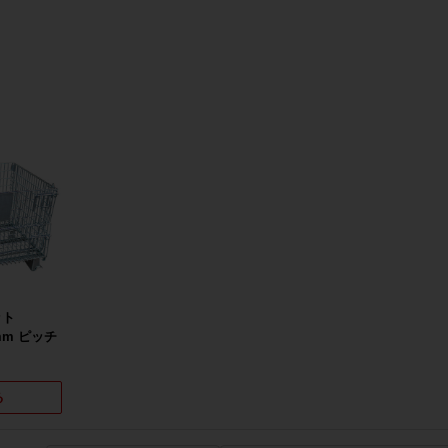
ット
0mm ピッチ
る