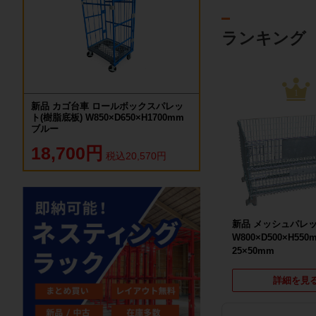
ランキング
1
新品 カゴ台車 ロールボックスパレッ
ト(樹脂底板) W850×D650×H1700mm
ブルー
18,700円
税込20,570円
新品 メッシュパレ
W800×D500×H55
25×50mm
詳細を見