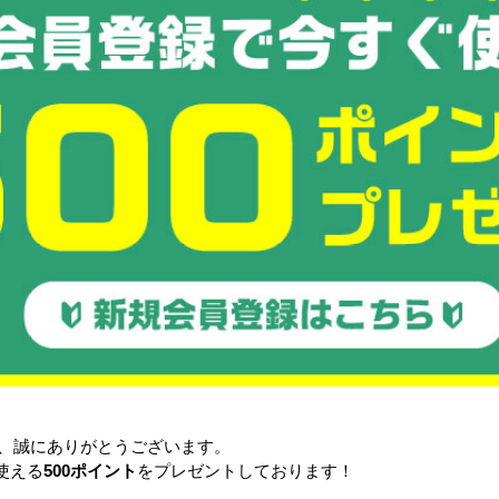
品
COOL FAN SPOT mini ひえっ
ぴ～™
L
【隔週セール】パワフル冷風
328,000円〜
扇 80L
0円
詳細を見る
76,800円
る
詳細を見る
き、誠にありがとうございます。
使える
500ポイント
をプレゼントしております！