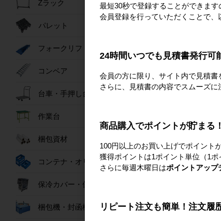
Zラック
最短30秒で登録することができま
会員登録を行っていただくことで、
パレット
フォークリフトスロープ
24時間いつでも見積書発行可
コンベア
会員の方に限り、サイト内で見積書
さらに、見積書の内容でスムーズに
台車・手押し台車
作業台
商品購入でポイントが貯まる
梱包資材
100円以上のお買い上げでポイント
獲得ポイントは1ポイント単位（1ポ
コンテナ・オリコン
さらに毎週木曜日は
ポイントアップ
保冷カバー・保冷ボックス
リピート注文も簡単！注文履
梱包機・封函機