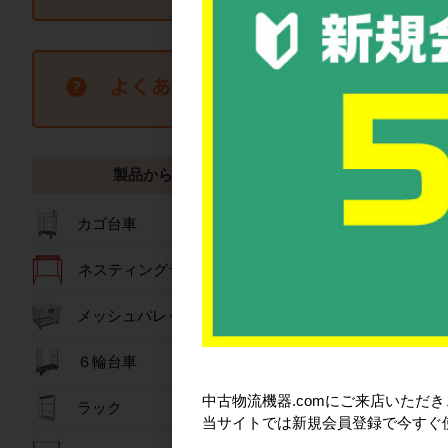
おすすめ商
製品から探す
カゴ台車
ネスティングラック
パワフル冷風扇 150
メッシュパレット
173,00
６輪台車
詳細を見
中古物流機器.comにご来店いただ
ラック
当サイトでは新規会員登録で今すぐ