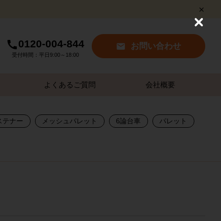
C
l
0120-004-844
o
お問い合わせ
s
受付時間：平日9:00～18:00
e
よくあるご質問
会社概要
ステナー
メッシュパレット
6論台車
パレット