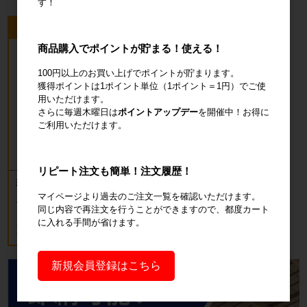
す！
今回のピックアップ商品
商品購入でポイントが貯まる！使える！
100円以上のお買い上げでポイントが貯まります。
獲得ポイントは1ポイント単位（1ポイント＝1円）でご使
用いただけます。
さらに毎週木曜日は
ポイントアップデー
を開催中！お得に
ご利用いただけます。
リピート注文も簡単！注文履歴！
新品 カゴ台車 ロールボックスパレッ
ト(樹脂底板) W850×D650×H1700mm
マイページより過去のご注文一覧を確認いただけます。
ブルー
同じ内容で再注文を行うことができますので、都度カート
に入れる手間が省けます。
18,700円
税込20,570円
新規会員登録はこちら