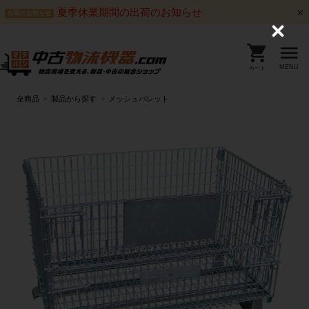
夏季休業期間の出荷のお知らせ
出荷のお知らせ
C
l
o
s
MENU
カート
e
全商品
製品から探す
メッシュパレット