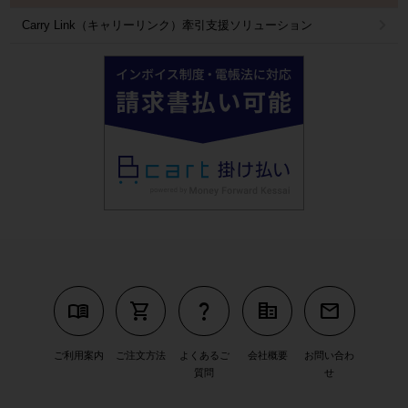
Carry Link（キャリーリンク）牽引支援ソリューション
menu_book
shopping_cart
question_mark
corporate_fare
mail
ご利用案内
ご注文方法
よくあるご
会社概要
お問い合わ
質問
せ