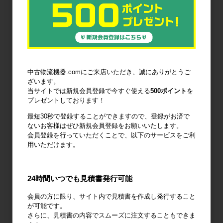
廃棄物減容機
ノーパンクタ
作業環境改善
イヤ
中古物流機器.comにご来店いただき、誠にありがとうご
ざいます。
当サイトでは新規会員登録で今すぐ使える
500ポイント
を
プレゼントしております！
最短30秒で登録することができますので、登録がお済で
輸送用緩衝材
安全設備
建設土木資材
ないお客様はぜひ新規会員登録をお願いいたします。
会員登録を行っていただくことで、以下のサービスをご利
用いただけます。
24時間いつでも見積書発行可能
オフィス用
品・衛生用品
会員の方に限り、サイト内で見積書を作成し発行すること
が可能です。
さらに、見積書の内容でスムーズに注文することもできま