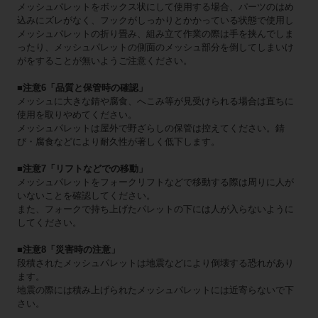
メッシュパレットをボックス状にして使用する場合、パーツのはめ
込みにズレがなく、フックがしっかりとかかっている状態で使用し
メッシュパレットの折り畳み、組み立て作業の際は手を挟んでしま
ったり、メッシュパレットの側面のメッシュ部分を倒してしまいけ
がをすることが無いようご注意ください。
■注意6「品質と保管時の確認」
メッシュに大きな錆や腐食、へこみ等が見受けられる場合は直ちに
使用を取りやめてください。
メッシュパレットは屋外で野ざらしの保管は控えてください。錆
び・腐食などにより耐久性が著しく低下します。
■注意7「リフトなどでの移動」
メッシュパレットをフォークリフトなどで移動する際は周りに人が
いないことを確認してください。
また、フォークで持ち上げたパレットの下には人が入らないように
してください。
■注意8「災害時の注意」
段積されたメッシュパレットは地震などにより倒壊する恐れがあり
ます。
地震の際には積み上げられたメッシュパレットには近寄らないで下
さい。