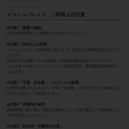
メッシュパレット ご利用上の注意
■注意1「重量の確認」
指定の耐荷重以上の荷重をかけないでください。
■注意2「5段以上の段積」
メッシュパレットは4段積となります。5段以上の段積は行わないで
ください。
組み立てて段積している場合、全面扉の開放は控えてください。
キャスター付きメッシュパレットは段積不可、耐荷重が500kg/台と
なります。
■注意3「手袋・安全靴・ヘルメットの装着」
ご使用の際はヘルメット、手袋、安全靴、プロテクターを着用の上
けがに注意してご使用ください。
■注意4「折畳時の保管」
未使用時に折り畳んで重ねる場合はバンド等で固定して荷崩れには
十分注意してください。
■注意5「組立時・折畳時の注意」