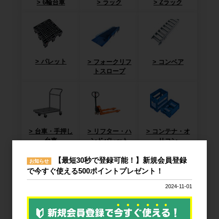
6輪台車
ラック
Zラック
パレット
フォークリフ
コンベア
トスロープ
台車・手押し
リフター・ハ
コンテナ・オ
台車
ンドパレット
リコン
【最短30秒で登録可能！】新規会員登録
お知らせ
で今すぐ使える500ポイントプレゼント！
2024-11-01
作業台
梱包資材
梱包機・封函
機