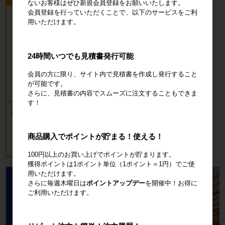
ないお客様はぜひ新規会員登録をお願いいたします。
会員登録を行っていただくことで、以下のサービスをご利
用いただけます。
24時間いつでも見積書発行可能
会員の方に限り、サイト内で見積書を作成し発行すること
が可能です。
さらに、見積書の内容でスムーズに注文することもできま
す！
新品 カゴ台車 ロールボックスパレッ
ト(樹脂底板) W850×D650×H1700mm
ブルー
商品購入でポイントが貯まる！使える！
18,700円
税込20,570円
100円以上のお買い上げでポイントが貯まります。
獲得ポイントは1ポイント単位（1ポイント＝1円）でご使
用いただけます。
さらに毎週木曜日は
ポイントアップデー
を開催中！お得に
ご利用いただけます。