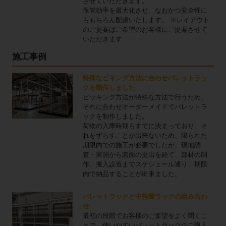
させていただきます。
保管効率を最大化させ、なおかつ安全性に
ももちろん配慮いたします。 ※レイアウト
のご提案はご希望のお客様にご提案させて
いただきます
施工事例
特殊なピキング方法に合わせパレットラッ
クを制作しました
ピッキング方法が特殊な方法で行うため、
それに合わせオーダーメイドでパレットラ
ックを制作しました。
荷物の入庫時期もすでに決まっており、そ
れをずらすことが出来ないため、限られた
期限内での施工が必要でしたが、現地調
査・実測から図面の提出を経て、部材の制
作、搬入設置までスケジュール通り、期限
内で納品することが出来ました。
パレットラックと中軽量ラックの組み合わ
せ
最初の段階でお客様のご要望をよく聞くこ
とで、使いやすいパレットラックのご導入