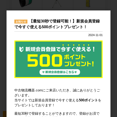
廃棄物減容機
ノーパンクタ
作業環境改善
イヤ
【最短30秒で登録可能！】新規会員登録
お知らせ
で今すぐ使える500ポイントプレゼント！
2024-11-01
輸送用緩衝材
安全設備
建設土木資材
オフィス用
品・衛生用品
中古物流機器.comにご来店いただき、誠にありがとうご
ざいます。
当サイトでは新規会員登録で今すぐ使える
500ポイント
を
プレゼントしております！
最短30秒で登録することができますので、登録がお済で
今回のピックアップ商品