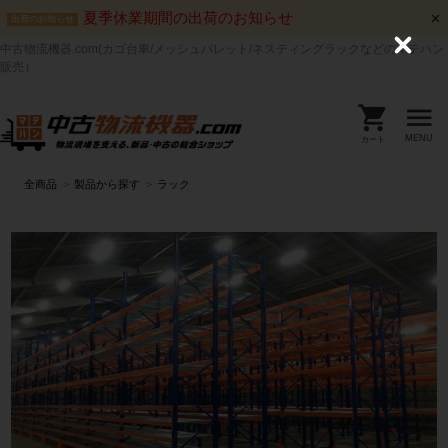
夏季休業期間の出荷のお知らせ
出荷のお知らせ
中古物流機器.com(カゴ台車/メッシュパレット/ネスティングラックなどのマテハン
C
l
販売）
o
s
e
MENU
カート
全商品
製品から探す
ラック