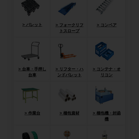
パレット
フォークリフ
コンベア
トスロープ
台車・手押し
リフター・ハ
コンテナ・オ
台車
ンドパレット
リコン
作業台
梱包資材
梱包機・封函
機