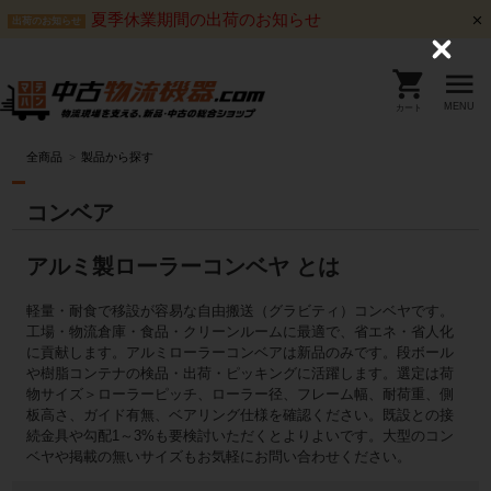
夏季休業期間の出荷のお知らせ
出荷のお知らせ
C
l
o
s
MENU
カート
e
全商品
製品から探す
コンベア
アルミ製ローラーコンベヤ とは
軽量・耐食で移設が容易な自由搬送（グラビティ）コンベヤです。
工場・物流倉庫・食品・クリーンルームに最適で、省エネ・省人化
に貢献します。アルミローラーコンベアは新品のみです。段ボール
や樹脂コンテナの検品・出荷・ピッキングに活躍します。選定は荷
物サイズ＞ローラーピッチ、ローラー径、フレーム幅、耐荷重、側
板高さ、ガイド有無、ベアリング仕様を確認ください。既設との接
続金具や勾配1～3%も要検討いただくとよりよいです。大型のコン
ベヤや掲載の無いサイズもお気軽にお問い合わせください。