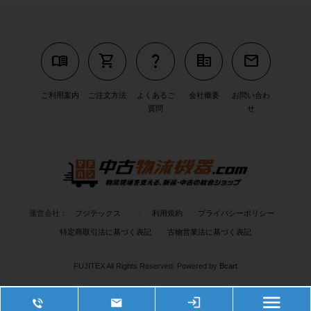
menu_book
shopping_cart
question_mark
corporate_fare
mail
ご利用案内
ご注文方法
よくあるご
会社概要
お問い合わ
質問
せ
運営会社：
フジテックス
利用規約
プライバシーポリシー
特定商取引法に基づく表記
古物営業法に基づく表記
FUJITEX All Rights Reserved.
Powered by
Bcart