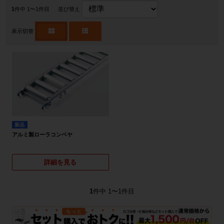
1
件中 1〜1件目
並び替え
表示切替
新品
アルミ製ローラコンベヤ
詳細を見る
1
件中 1〜1件目