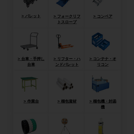
パレット
フォークリフ
コンベア
トスロープ
台車・手押し
リフター・ハ
コンテナ・オ
台車
ンドパレット
リコン
作業台
梱包資材
梱包機・封函
機