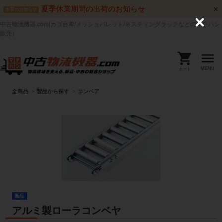
夏季休業期間の出荷のお知らせ
出荷のお知らせ
中古物流機器.com(カゴ台車/メッシュパレット/ネスティングラックなどのマテハン
C
l
販売）
o
s
e
MENU
カート
全商品
製品から探す
コンベア
新品
アルミ製ローラコンベヤ