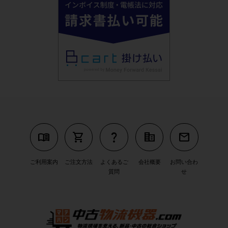
menu_book
shopping_cart
question_mark
corporate_fare
mail
ご利用案内
ご注文方法
よくあるご
会社概要
お問い合わ
質問
せ