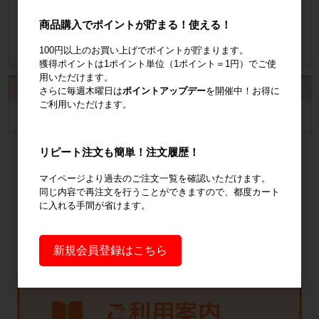
納品書の発行手順についてご案内
商品購入でポイントが貯まる！使える！
納品書発行手順について
100円以上のお買い上げでポイントが貯まります。
獲得ポイントは1ポイント単位（1ポイント＝1円）でご使
用いただけます。
カート
さらに毎週木曜日は
ポイントアップデー
を開催中！お得に
ご利用いただけます。
カートは空です
リピート注文も簡単！注文履歴！
マイページより過去のご注文一覧を確認いただけます。
同じ内容で再注文を行うことができますので、都度カート
に入れる手間が省けます。
新規会員登録はこちら