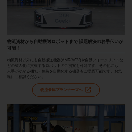
物流資材から自動搬送ロボットまで 課題解決のお手伝いが
可能！
物流資材以外にも自動搬送機器(AMR/AGV)や自動フォークリフトな
どの省人化に貢献するロボットのご提案も可能です。その他にも、
人手がかかる梱包・包装を自動化する機器もご提案可能です。お気
軽にご相談ください。
open_in_new
物流倉庫プランナーズへ