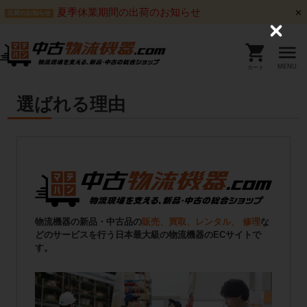
夏季休業期間の出荷のお知らせ
出荷のお知らせ
C
l
o
s
MENU
カート
e
選ばれる理由
物流機器の新品・中古品の
販売、買取、レンタル、 修理
な
どのサービスを行う日本最大級の物流機器のECサイトで
す。