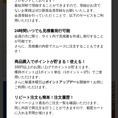
プレゼントしております！
最短30秒で登録することができますので、登録がお済で
ないお客様はぜひ新規会員登録をお願いいたします。
会員登録を行っていただくことで、以下のサービスをご利
用いただけます。
24時間いつでも見積書発行可能
会員の方に限り、サイト内で見積書を作成し発行すること
が可能です。
さらに、見積書の内容でスムーズに注文することもできま
す！
新品 カゴ台車 ロールボックスパレッ
ト(樹脂底板) W850×D650×H1700mm
ブルー
商品購入でポイントが貯まる！使える！
100円以上のお買い上げでポイントが貯まります。
18,700円
税込20,570円
獲得ポイントは1ポイント単位（1ポイント＝1円）でご使
用いただけます。
さらに毎週木曜日は
ポイントアップデー
を開催中！お得に
ご利用いただけます。
リピート注文も簡単！注文履歴！
マイページより過去のご注文一覧を確認いただけます。
同じ内容で再注文を行うことができますので、都度カート
に入れる手間が省けます。