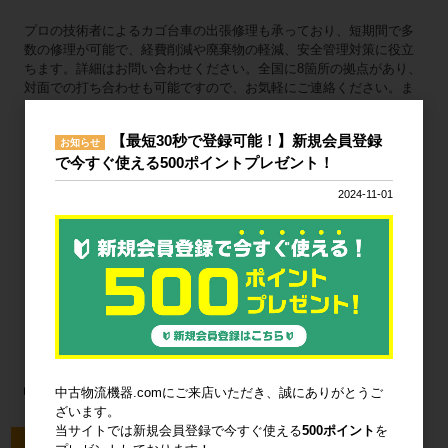
プロの技術者によるカゴ台車の出張修理も承っており、短期間で多
数の修理が可能で、経費削減や廃棄物の軽減、安全管理対策に役立
ちます。詳細はお問い合わせください。全国に8箇所の拠点があり、
対面での打ち合わせも可能ですので、お気軽にご連絡ください。ま
た、「物流倉庫プランナーズ」では、自動倉庫や搬送仕分け機器、
ピッキングシステム、梱包機器などの物流システムについてもご案
【最短30秒で登録可能！】新規会員登録
内していますので、ぜひご覧ください。
お知らせ
で今すぐ使える500ポイントプレゼント！
2024-11-01
会社概要
open_in_new
物流倉庫プランナーズ
トップページに戻る
中古物流機器.comにご来店いただき、誠にありがとうご
ざいます。
当サイトでは新規会員登録で今すぐ使える
500ポイント
を
今回のピックアップ商品