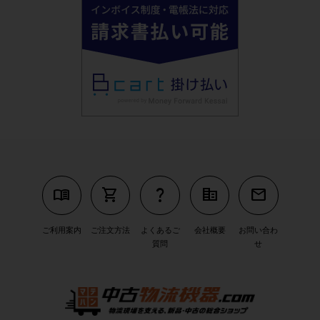
menu_book
shopping_cart
question_mark
corporate_fare
mail
ご利用案内
ご注文方法
よくあるご
会社概要
お問い合わ
質問
せ