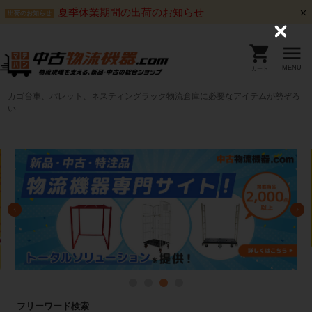
夏季休業期間の出荷のお知らせ
出荷のお知らせ
C
l
o
s
MENU
カート
e
カゴ台車、パレット、ネスティングラック物流倉庫に必要なアイテムが勢ぞろ
い
フリーワード検索