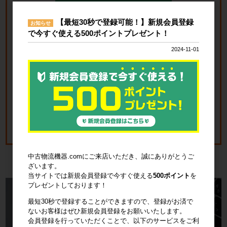
会員登録はこちら
【最短30秒で登録可能！】新規会員登録
お知らせ
で今すぐ使える500ポイントプレゼント！
＼見積書の発行手順についてご案内／
2024-11-01
見積書発行手順について
中古物流機器.comにご来店いただき、誠にありがとうご
ざいます。
当サイトでは新規会員登録で今すぐ使える
500ポイント
を
プレゼントしております！
最短30秒で登録することができますので、登録がお済で
ないお客様はぜひ新規会員登録をお願いいたします。
新品・中古の物流資材のことなら中古
会員登録を行っていただくことで、以下のサービスをご利