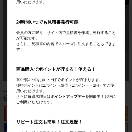
物流機器.comにお任せください。
用いただけます。
mail
お問い合わせ
24時間いつでも見積書発行可能
会員の方に限り、サイト内で見積書を作成し発行すること
が可能です。
お電話でのお問い合わせはこちら。大小問わず物流資材のこと
ならなんどもご相談ください。
さらに、見積書の内容でスムーズに注文することもできま
す！
call
0120-004-844
受付時間：平日9:00～18:00
商品購入でポイントが貯まる！使える！
100円以上のお買い上げでポイントが貯まります。
獲得ポイントは1ポイント単位（1ポイント＝1円）でご使
用いただけます。
さらに毎週木曜日は
ポイントアップデー
を開催中！お得に
注目のキャンペーン
ご利用いただけます。
リピート注文も簡単！注文履歴！