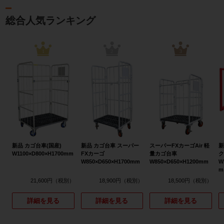
総合人気ランキング
1
2
3
新品 カゴ台車(国産)
新品 カゴ台車 スーパー
スーパーFXカーゴAir 軽
新
W1100×D800×H1700mm
FXカーゴ
量カゴ台車
ク
W850×D650×H1700mm
W850×D650×H1200mm
W
m
21,600円
18,900円
18,500円
詳細を見る
詳細を見る
詳細を見る