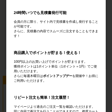
にお任せ下さい。
24時間いつでも見積書発行可能
mail
お問い合わせ
会員の方に限り、サイト内で見積書を作成し発行すること
が可能です。
さらに、見積書の内容でスムーズに注文することもできま
お電話でのお問い合わせはこちら。大小問わず物流資材の
す！
ことならなんでもご相談ください。
call
0120-004-844
商品購入でポイントが貯まる！使える！
受付時間：平日9:00～18:00
100円以上のお買い上げでポイントが貯まります。
獲得ポイントは1ポイント単位（1ポイント＝1円）でご使
用いただけます。
さらに毎週木曜日は
ポイントアップデー
を開催中！お得に
今回のピックアップ商品
ご利用いただけます。
リピート注文も簡単！注文履歴！
マイページより過去のご注文一覧を確認いただけます。
同じ内容で再注文を行うことができますので、都度カート