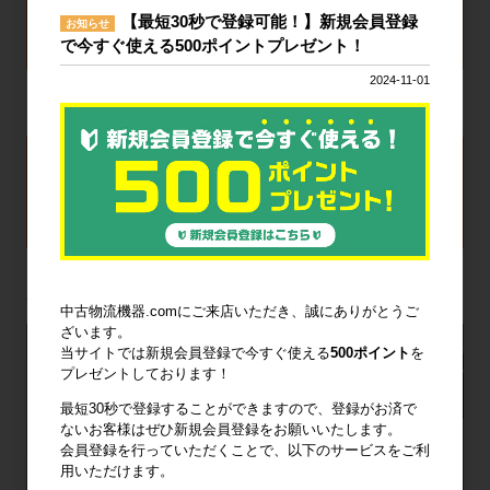
【最短30秒で登録可能！】新規会員登録
お知らせ
で今すぐ使える500ポイントプレゼント！
2024-11-01
お電話（0120-004-844）またはお問い合せフォームよりお問い合わ
せください。
中古物流機器.comにご来店いただき、誠にありがとうご
ざいます。
当サイトでは新規会員登録で今すぐ使える
500ポイント
を
プレゼントしております！
倉庫移転、物流機器の解体・撤去
最短30秒で登録することができますので、登録がお済で
ないお客様はぜひ新規会員登録をお願いいたします。
のことなら
会員登録を行っていただくことで、以下のサービスをご利
どんなことでも中古物流機器.com
用いただけます。