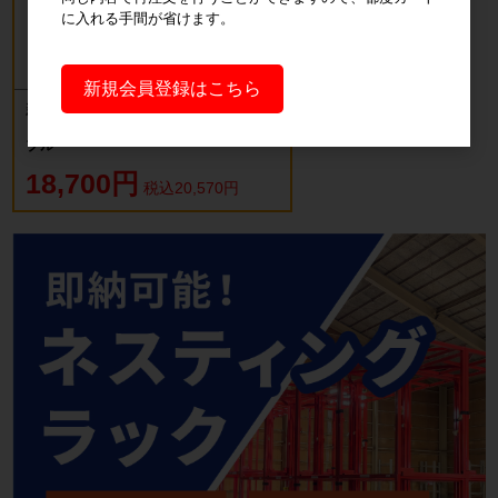
に入れる手間が省けます。
新規会員登録はこちら
新品 カゴ台車 ロールボックスパレッ
ト(樹脂底板) W850×D650×H1700mm
ブルー
18,700円
税込20,570円