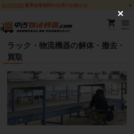
夏季休業期間の出荷のお知らせ
出荷のお知らせ
C
l
o
s
MENU
カート
e
ラック・物流機器の解体・撤去・
買取