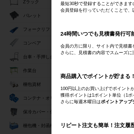
Zラック
最短30秒で登録することができま
会員登録を行っていただくことで、
パレット
フォークリフトスロープ
24時間いつでも見積書発行可
コンベア
会員の方に限り、サイト内で見積書
さらに、見積書の内容でスムーズに
台車・手押し台車
作業台
商品購入でポイントが貯まる
梱包資材
100円以上のお買い上げでポイント
獲得ポイントは1ポイント単位（1ポ
コンテナ・オリコン
さらに毎週木曜日は
ポイントアップ
保冷カバー・保冷ボックス
リピート注文も簡単！注文履
梱包機・封函機