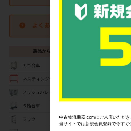
【隔週セール】パワ
製品から探す
扇 80L
76,80
カゴ台車
詳細を見
ネスティングラック
メッシュパレット
６輪台車
中古物流機器.comにご来店いただ
ラック
当サイトでは新規会員登録で今すぐ