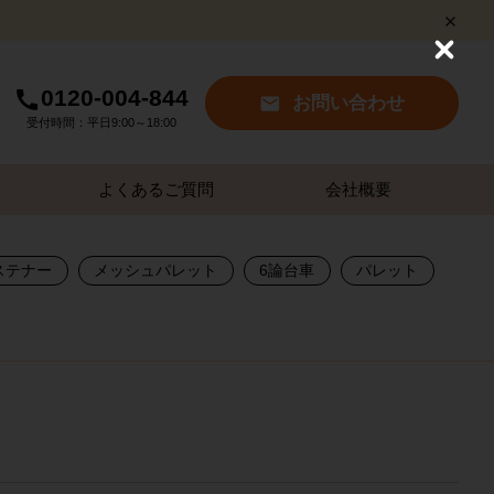
C
l
0120-004-844
o
お問い合わせ
s
受付時間：平日9:00～18:00
e
よくあるご質問
会社概要
ステナー
メッシュパレット
6論台車
パレット