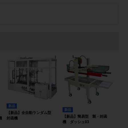
新品
新品
【新品】全自動ランダム型
【新品】簡易型 製・封函
封函機
機
機 ダッシュ03