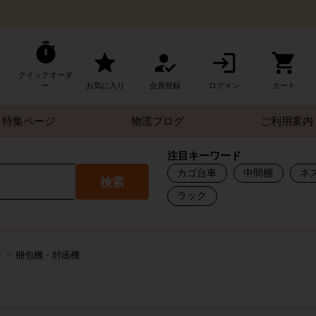
クイックオーダ
ー
お気に入り
会員登録
ログイン
カート
特集ページ
物流ブログ
ご利用案内
注目キーワード
カゴ台車
中間棚
ネ
検索
ラック
す
梱包機・封函機