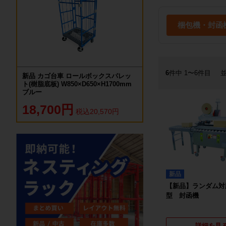
梱包機・封函
6
件中 1〜6件目
新品 カゴ台車 ロールボックスパレッ
ト(樹脂底板) W850×D650×H1700mm
ブルー
18,700円
税込20,570円
新品
【新品】ランダム対
型 封函機
詳細を見