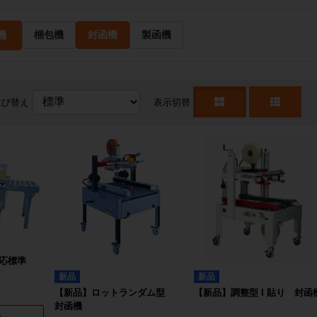
機
梱包機
封函機
製函機
並び替え
表示切替
応標準
新品
新品
【新品】ロットランダム型
【新品】調整型 I 貼り 封函
封函機
る