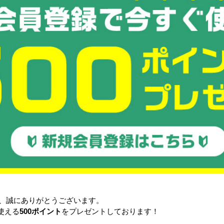
COOL FAN SPOT mini ひえ
ぴ～™
フル冷風
パワフル冷風扇 150L
328,000円〜
173,000円
詳細を見る
0円
詳細を見る
る
すべてのおすすめ商品を見
き、誠にありがとうございます。
使える
500ポイント
をプレゼントしております！