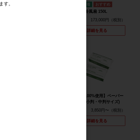
ます。
新品
パワフル冷風扇 150L
詳細を見る
173,000円
詳細を見る
新品
新品
【再生原料50%使用】ごみ
【再生紙100%使用】ペーパー
袋 (半透明・透明 10L～
タオル (小判・中判サイズ)
90L)
3,850円〜
4,470円〜
詳細を見る
詳細を見る