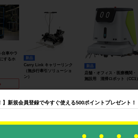
-台車やラ
新品
にするホ
Carry Link キャリーリンク
新品
（無歩行牽引ソリューショ
店舗・オフィス・医療機関・
ン）
施設用 清掃ロボット（CC1
る
詳細を見る
詳細を見る
！】新規会員登録で今すぐ使える500ポイントプレゼント！