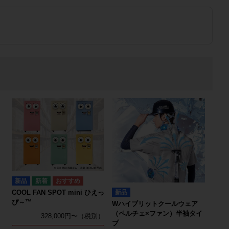
新品
新品
COOL FAN SPOT mini ひえっ
ぴ～™
Wハイブリットクールウェア
（ペルチェ×ファン）半袖タイ
328,000円〜
プ