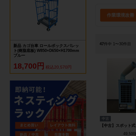
作業環境改善
47
件中 1〜30件目
新品 カゴ台車 ロールボックスパレッ
ト(樹脂底板) W850×D650×H1700mm
ブルー
18,700円
税込20,570円
中古
【中古】スポット式
49,50