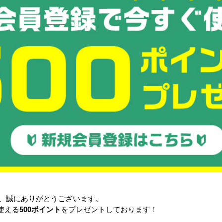
新品
ウェアラブル・エアコン
60,000円
新品
ひえまる
黒球式熱中症指数計KO392
詳細を見る
4,800円
0円
詳細を見る
る
き、誠にありがとうございます。
使える
500ポイント
をプレゼントしております！
新品