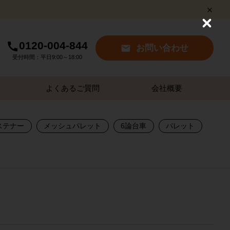
C
l
0120-004-844
o
お問い合わせ
s
受付時間：平日9:00～18:00
e
よくあるご質問
会社概要
ステナー
メッシュパレット
6論台車
パレット