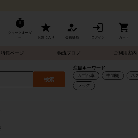
クイックオーダ
ー
お気に入り
会員登録
ログイン
カート
特集ページ
物流ブログ
ご利用案内
注目キーワード
カゴ台車
中間棚
ネ
検索
ラック
す
善