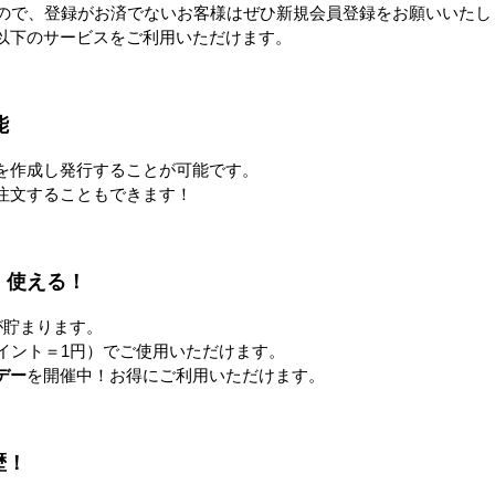
循環式水冷ベスト
すので、登録がお済でないお客様はぜひ新規会員登録をお願いいたし
新品
以下のサービスをご利用いただけます。
場扇 壁掛
【販売終息】エコ工場扇 三脚
折りたたみ型
詳細を見る
能
る
詳細を見る
を作成し発行することが可能です。
注文することもできます！
！使える！
が貯まります。
イント＝1円）でご使用いただけます。
デー
を開催中！お得にご利用いただけます。
新品
新品
フル冷風
【販売終息】スポットクーラ
【販売終息】スポットクーラ
ーPR(自動首振り機能付き)
ーPR
歴！
0円