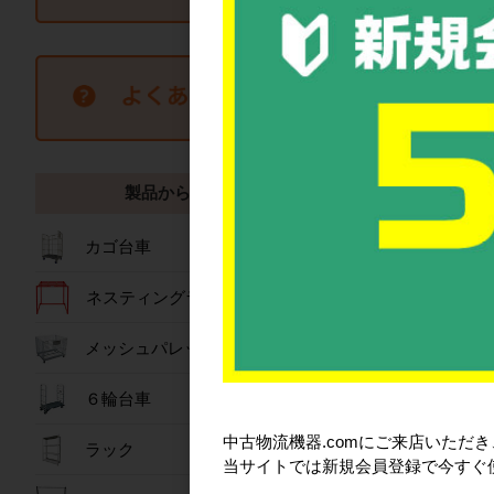
新品
スポットクーラー（
くん）
製品から探す
88,00
詳細を見
カゴ台車
ネスティングラック
メッシュパレット
６輪台車
中古物流機器.comにご来店いただ
ラック
当サイトでは新規会員登録で今すぐ