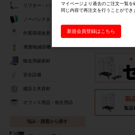
マイページより過去のご注文一覧を
詳細を見
リフター・ハンドパレット
同じ内容で再注文を行うことができ
ノーパンクタイヤ
新規会員登録はこちら
作業環境改善
廃棄物減容機
輸送用緩衝材
安全設備
建設土木資材
オフィス用品・衛生用品
悩み・課題から探す