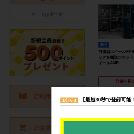
カートは空です
新品
自律型ホイールAMR
ックを搬送ロボット
イールAMR
詳細を見
【最短30秒で登録可能
お知らせ