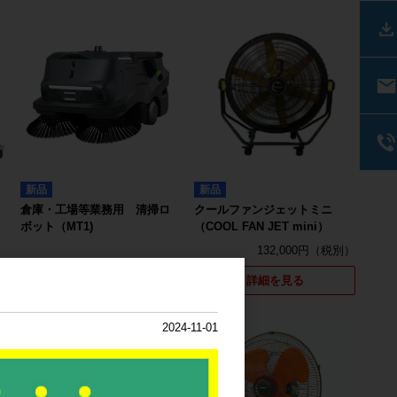
新品
新品
倉庫・工場等業務用 清掃ロ
クールファンジェットミニ
）
ボット（MT1)
（COOL FAN JET mini）
132,000円
詳細を見る
詳細を見る
2024-11-01