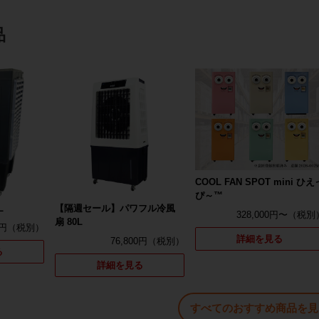
品
COOL FAN SPOT mini ひえ
ぴ～™
L
【隔週セール】パワフル冷風
328,000円〜
扇 80L
0円
詳細を見る
76,800円
る
詳細を見る
すべてのおすすめ商品を見