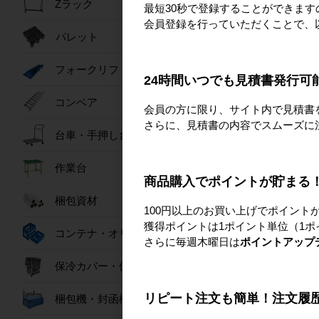
Zラック
最短30秒で登録することができま
新品
会員登録を行っていただくことで、
【販売終息】エコ工
パレット
け型
フォークリフトスロープ
24時間いつでも見積書発行可
詳細を見
コンベア
会員の方に限り、サイト内で見積書
さらに、見積書の内容でスムーズに
台車・手押し台車
作業台
商品購入でポイントが貯まる
梱包資材
100円以上のお買い上げでポイント
獲得ポイントは1ポイント単位（1ポ
コンテナ・オリコン
さらに毎週木曜日は
ポイントアップ
新品
保冷カバー・保冷ボックス
【隔週セール】パワ
扇 80L
リピート注文も簡単！注文履
梱包機・封函機
76,80