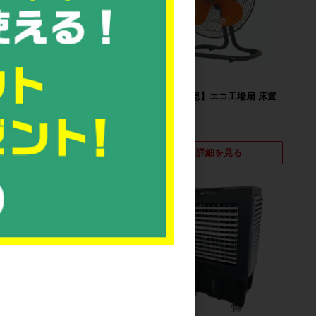
新品
新品
クールファンミスト（COOL
【販売終息】エコ工場扇 床置
FAN MIST）
型
詳細を見る
詳細を見る
新品
ペルチェ式水冷ベスト