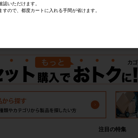
確認いただけます。
る
詳細を見る
詳細を見る
ますので、都度カートに入れる手間が省けます。
47
件中 1〜30件目
1
2
注目の特集