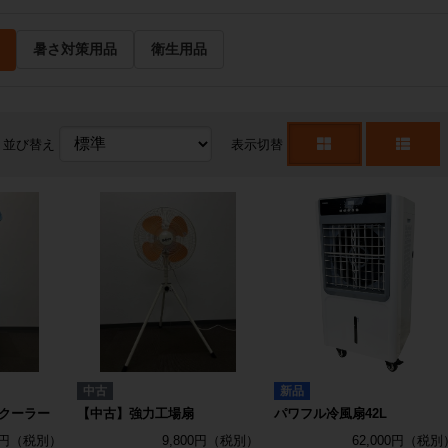
暑さ対策用品
衛生用品
並び替え
表示切替
中古
新品
クーラー
【中古】強力工場扇
パワフル冷風扇42L
0円
9,800円
62,000円