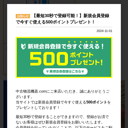
【最短30秒で登録可能！】新規会員登録
お知らせ
で今すぐ使える500ポイントプレゼント！
2024-11-01
新品 カゴ台車 ロールボックスパレッ
ト(樹脂底板) W850×D650×H1700mm
ブルー
18,700円
税込20,570円
中古物流機器.comにご来店いただき、誠にありがとうご
ざいます。
当サイトでは新規会員登録で今すぐ使える
500ポイント
を
プレゼントしております！
最短30秒で登録することができますので、登録がお済で
ないお客様はぜひ新規会員登録をお願いいたします。
会員登録を行っていただくことで、以下のサービスをご利