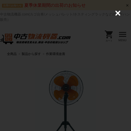
夏季休業期間の出荷のお知らせ
出荷のお知らせ
中古物流機器.com(カゴ台車/メッシュパレット/ネスティングラックなどのマテハン
C
l
販売）
o
s
e
MENU
カート
全商品
製品から探す
作業環境改善