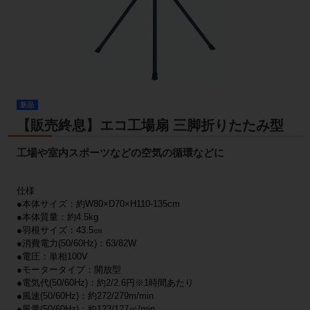
新品
【販売終息】エコ工場扇 三脚折りたたみ型
工場や室内スポーツなどの空気の循環などに
仕様
●本体サイズ：約W80×D70×H110-135cm
●本体質量：約4.5kg
●羽根サイズ：43.5㎝
●消費電力(50/60Hz)：63/82W
●電圧：単相100V
●モータータイプ：開放型
●電気代(50/60Hz)：約2/2.6円※1時間あたり
●風速(50/60Hz)：約272/279m/min
●風量(50/60Hz)：約123/127㎥/min