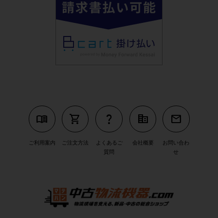
menu_book
shopping_cart
question_mark
corporate_fare
mail
ご利用案内
ご注文方法
よくあるご
会社概要
お問い合わ
質問
せ