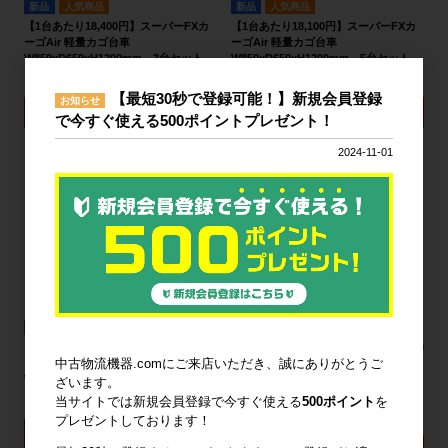
新品
人気商品
新品
人気商品
【1台あたり18,400円】スーパーFXカ
【1台あたり18,100円】スーパーFXカ
ーゴAir 軽量カゴ台車
ーゴAir 軽量カゴ台車
W850×D650×H1200mm 3台セット
W850×D650×H1200mm 5台セット
18,400円
18,100円
【最短30秒で登録可能！】新規会員登録
お知らせ
詳細を見る
詳細を見る
で今すぐ使える500ポイントプレゼント！
2024-11-01
新品
人気商品
新品
人気商品
【1台あたり17,700円】スーパーFXカ
【※倉庫引取限定】【1台あたり17,700
中古物流機器.comにご来店いただき、誠にありがとうご
ーゴAir 軽量カゴ台車
円】スーパーFXカーゴAir 軽量カゴ台
W850×D650×H1200mm 10台セット
車 W850×D650×H1200mm 10台セッ
ざいます。
ト
当サイトでは新規会員登録で今すぐ使える
500ポイント
を
17,700円
プレゼントしております！
詳細を見る