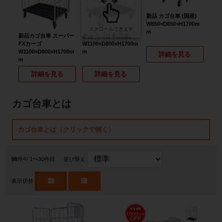
新品 カゴ台車 (国産)
W850×D650×H1700m
スクロールできます
m
新品カゴ台車 スーパー
新品 カゴ台車(国産)
スー
FXカーゴ
W1100×D800×H1700m
軽量
W1100×D800×H1700m
m
W85
詳細を見る
m
m
詳細を見る
詳細を見る
カゴ台車とは
カゴ台車とは（クリックで開く）
98
件中 1〜30件目
並び替え
表示切替