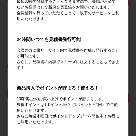
詳細を見る
最短30秒で登録することができますので、登録がお済で
ないお客様はぜひ新規会員登録をお願いいたします。
会員登録を行っていただくことで、以下のサービスをご利
用いただけます。
24時間いつでも見積書発行可能
会員の方に限り、サイト内で見積書を作成し発行すること
が可能です。
さらに、見積書の内容でスムーズに注文することもできま
新品
新品
す！
新品 カゴ台車 (国産)
【1台あたり18,900円】新品 カゴ台車
W850×D650×H1700mm
(国産) W850×D650×H1700mm 3台
セット
19,000円
商品購入でポイントが貯まる！使える！
18,900円
詳細を見る
詳細を見る
100円以上のお買い上げでポイントが貯まります。
獲得ポイントは1ポイント単位（1ポイント＝1円）でご使
用いただけます。
98
件中 1〜30件目
さらに毎週木曜日は
ポイントアップデー
を開催中！お得に
ご利用いただけます。
1
2
3
4