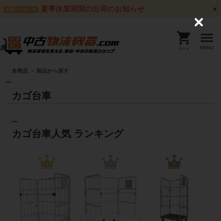
夏季休業期間の出荷のお知らせ
出荷のお知らせ
C
l
o
s
MENU
カート
e
全商品
製品から探す
カゴ台車
カゴ台車人気 ランキング
1
2
3