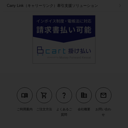
Carry Link（キャリーリンク）牽引支援ソリューション
menu_book
shopping_cart
question_mark
corporate_fare
mail
ご利用案内
ご注文方法
よくあるご
会社概要
お問い合わ
質問
せ