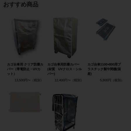
おすすめ商品
カゴ台車用 クリア防塵カ
カゴ台車用防塵カバー
カゴ台車1100×800用プ
バー（帯電防止・UVカ
(材質 UVクロス・シル
ラスチック製中間棚(国
ット）
バー)
産)
13,500円〜
12,400円〜
5,800円