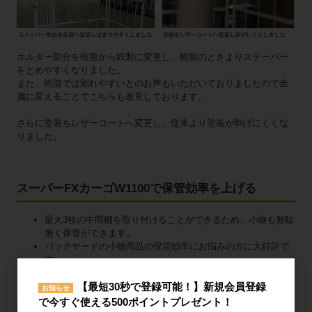
ホルダー部分を樹脂から鉄製に変更し、樹脂のときよりステーバー
をとめやすくなりました。
また、樹脂では割れやすいとのお声もいただいておりましたので金
属に変えることでこちらも改良しております。
さらに塗装もレザーコートへ変更し、従来より塗装が剥げにくくな
りました。
スーパーFXカーゴW1100で保管効率を上げる
最大3枚の中間棚を取り付けることができるため、小物も無駄
無く保管ができます。
バックヤードの小物商品の保管効率にお悩みの方に大好評で
す。
スチール製中間棚、プラスチック製中間棚のどちらも設置で
【最短30秒で登録可能！】新規会員登録
きます。
お知らせ
で今すぐ使える500ポイントプレゼント！