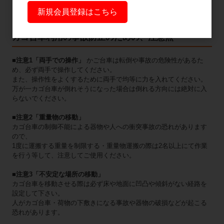
新規会員登録はこちら
カゴ台車利用の事故防止のための、注意点
■注意1「両手での操作」
かご台車は転倒や事故の危険性があるた
め、必ず両手で操作してください。
また、操作性をよくするために両手で均等に力を入れてください。
万が一カゴ台車が倒れそうになった場合は倒れる方向には絶対に入
らないでください。
■注意2「重量物の移動」
カゴ台車の制御不能による器物や人への衝突事故の恐れがあります
ので、
1度に運搬する重量を制限する・重量物運搬の際は2名以上にて作業
を行う等して、注意してご使用ください。
■注意3「不安定な場所の移動」
カゴ台車を移動させる際は必ず床や地面に凹凸や傾斜がない経路を
設定して下さい。
人がカゴ台車・荷物の下敷きになる事故や器物の破損などが起こる
恐れがあります。