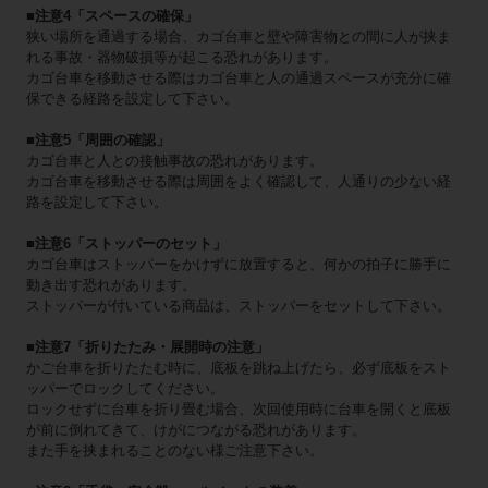
■注意4「スペースの確保」
狭い場所を通過する場合、カゴ台車と壁や障害物との間に人が挟ま
れる事故・器物破損等が起こる恐れがあります。
カゴ台車を移動させる際はカゴ台車と人の通過スペースが充分に確
保できる経路を設定して下さい。
■注意5「周囲の確認」
カゴ台車と人との接触事故の恐れがあります。
カゴ台車を移動させる際は周囲をよく確認して、人通りの少ない経
路を設定して下さい。
■注意6「ストッパーのセット」
カゴ台車はストッパーをかけずに放置すると、何かの拍子に勝手に
動き出す恐れがあります。
ストッパーが付いている商品は、ストッパーをセットして下さい。
■注意7「折りたたみ・展開時の注意」
かご台車を折りたたむ時に、底板を跳ね上げたら、必ず底板をスト
ッパーでロックしてください。
ロックせずに台車を折り畳む場合、次回使用時に台車を開くと底板
が前に倒れてきて、けがにつながる恐れがあります。
また手を挟まれることのない様ご注意下さい。