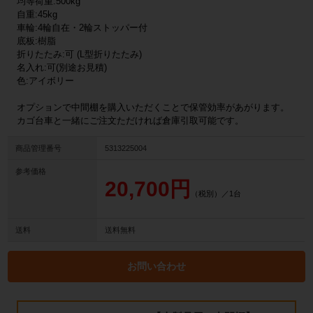
均等荷重:500kg
自重:45kg
車輪:4輪自在・2輪ストッパー付
底板:樹脂
折りたたみ:可 (L型折りたたみ)
名入れ:可(別途お見積)
色:アイボリー
オプションで中間棚を購入いただくことで保管効率があがります。
カゴ台車と一緒にご注文ただければ倉庫引取可能です。
商品管理番号
5313225004
参考価格
20,700円
（税別）／1台
送料
送料無料
お問い合わせ