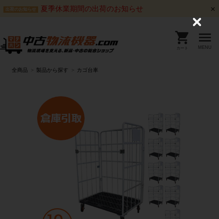
夏季休業期間の出荷のお知らせ
出荷のお知らせ
C
l
o
s
MENU
カート
e
全商品
製品から探す
カゴ台車