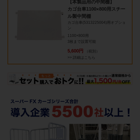
【本製品用の中間棚】
カゴ台車1100×800用スチー
ル製中間棚
カゴ台車(5313225004)用オプショ
ン
1100×800用
3枚まで設置可能
5,600円
（税別）
>> 詳細はこちら