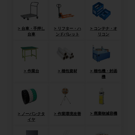
台車・手押し
リフター・ハ
コンテナ・オ
台車
ンドパレット
リコン
作業台
梱包資材
梱包機・封函
機
廃棄物減容機
ノーパンクタ
作業環境改善
イヤ