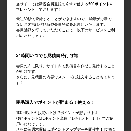
当サイトでは新規会員登録で今すぐ使える
500ポイント
を
プレゼントしております！
最短30秒で登録することができますので、登録がお済で
作業台
梱包資材
梱包機・封函
ないお客様はぜひ新規会員登録をお願いいたします。
機
会員登録を行っていただくことで、以下のサービスをご利
用いただけます。
24時間いつでも見積書発行可能
廃棄物減容機
ノーパンクタ
作業環境改善
会員の方に限り、サイト内で見積書を作成し発行すること
イヤ
が可能です。
さらに、見積書の内容でスムーズに注文することもできま
す！
商品購入でポイントが貯まる！使える！
輸送用緩衝材
安全設備
建設土木資材
100円以上のお買い上げでポイントが貯まります。
獲得ポイントは1ポイント単位（1ポイント＝1円）でご使
用いただけます。
さらに毎週木曜日は
ポイントアップデー
を開催中！お得に