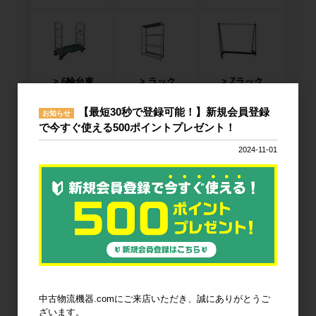
6輪台車
ラック
Zラック
【最短30秒で登録可能！】新規会員登録
お知らせ
で今すぐ使える500ポイントプレゼント！
2024-11-01
パレット
フォークリフ
コンベア
トスロープ
台車・手押し
リフター・ハ
コンテナ・オ
台車
ンドパレット
リコン
中古物流機器.comにご来店いただき、誠にありがとうご
ざいます。