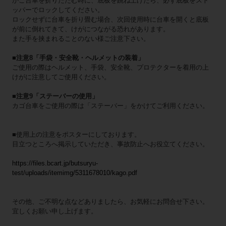
かご台車を折りたたむ時に、底板を跳ね上げたら、必ず底板をスト
ッパーでロックしてください。
ロックせずに台車を折り畳む場合、次回使用時に台車を開くと底板
が前に倒れてきて、けがにつながる恐れがあります。
また手を挟まれることのない様ご注意下さい。
■注意8「手袋・安全靴・ヘルメットの装着」
ご使用の際はヘルメット、手袋、安全靴、プロテクターを着用の上
けがに注意してご使用ください。
■注意9「ステーバーの使用」
カゴ台車をご使用の際は「ステーバー」をかけてご利用ください。
■使用上の注意をポスターにしております。
目立つところへ掲示していただき、事故防止へお役立てください。
https://files.bcart.jp/butsuryu-
test/uploads/itemimg/5311678010/kago.pdf
その他、ご不明な点などありましたら、お気軽にお問合せ下さい。
宜しくお願い申し上げます。