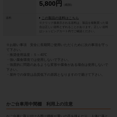
5,800円
（税別）
送料
この製品の送料はこちら
※クリック後表示される送料は、製品を複数買った場
合は正しい送料とずれることがあります。正しい送料
はショッピングカート内でご確認ください。
※お願い事項 安全に長期間ご使用いただくために次の事項を守っ
て下さい。
・推奨使用温度：５～40℃
・強い腐食環境では使用しないで下さい。
・強度的に問題のあるような変形や腐食がある場合は使用しないで
下さい。
・屋外での保管は品質低下の原因となりますので避けて下さい。
かご台車用中間棚 利用上の注意
かご台車に取り付ける際は棚板が重いの手を挟んだり、人体に落と