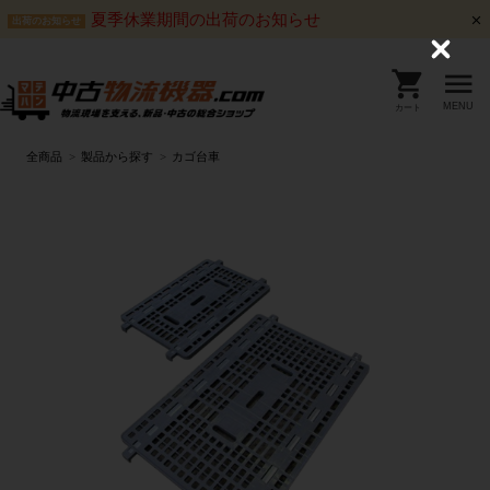
夏季休業期間の出荷のお知らせ
出荷のお知らせ
C
l
o
s
MENU
カート
e
全商品
製品から探す
カゴ台車