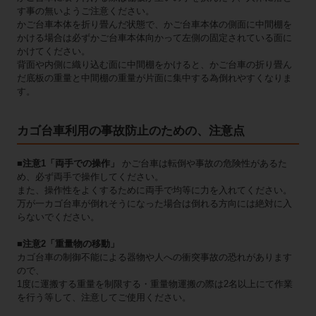
す事の無いようご注意ください。
かご台車本体を折り畳んだ状態で、かご台車本体の側面に中間棚を
かける場合は必ずかご台車本体向かって左側の固定されている面に
かけてください。
背面や内側に織り込む面に中間棚をかけると、かご台車の折り畳ん
だ底板の重量と中間棚の重量が片面に集中する為倒れやすくなりま
す。
カゴ台車利用の事故防止のための、注意点
■注意1「両手での操作」
かご台車は転倒や事故の危険性があるた
め、必ず両手で操作してください。
また、操作性をよくするために両手で均等に力を入れてください。
万が一カゴ台車が倒れそうになった場合は倒れる方向には絶対に入
らないでください。
■注意2「重量物の移動」
カゴ台車の制御不能による器物や人への衝突事故の恐れがあります
ので、
1度に運搬する重量を制限する・重量物運搬の際は2名以上にて作業
を行う等して、注意してご使用ください。