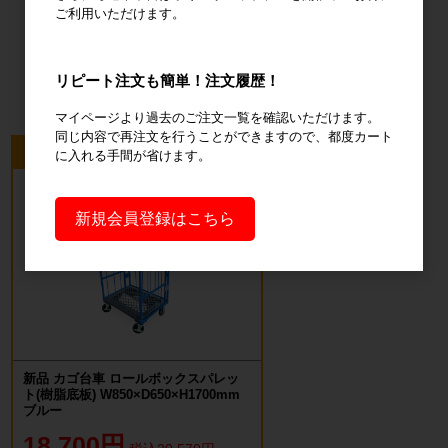
ご利用いただけます。
オフィス用
品・衛生用品
リピート注文も簡単！注文履歴！
マイページより過去のご注文一覧を確認いただけます。
同じ内容で再注文を行うことができますので、都度カート
今回のピックアップ商品
に入れる手間が省けます。
新規会員登録はこちら
新品 カゴ台車 ロールボックスパレッ
ト(樹脂底板) W850×D650×H1700mm
ブルー
18,700円