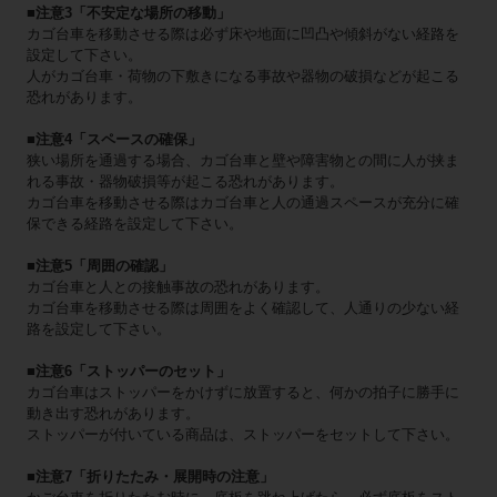
■注意3「不安定な場所の移動」
カゴ台車を移動させる際は必ず床や地面に凹凸や傾斜がない経路を
設定して下さい。
人がカゴ台車・荷物の下敷きになる事故や器物の破損などが起こる
恐れがあります。
■注意4「スペースの確保」
狭い場所を通過する場合、カゴ台車と壁や障害物との間に人が挟ま
れる事故・器物破損等が起こる恐れがあります。
カゴ台車を移動させる際はカゴ台車と人の通過スペースが充分に確
保できる経路を設定して下さい。
■注意5「周囲の確認」
カゴ台車と人との接触事故の恐れがあります。
カゴ台車を移動させる際は周囲をよく確認して、人通りの少ない経
路を設定して下さい。
■注意6「ストッパーのセット」
カゴ台車はストッパーをかけずに放置すると、何かの拍子に勝手に
動き出す恐れがあります。
ストッパーが付いている商品は、ストッパーをセットして下さい。
■注意7「折りたたみ・展開時の注意」