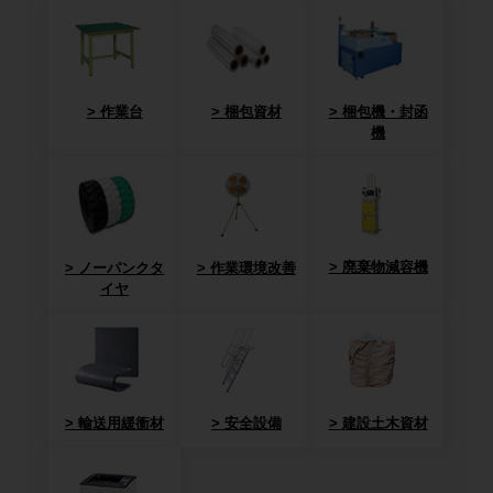
作業台
梱包資材
梱包機・封函
機
廃棄物減容機
ノーパンクタ
作業環境改善
イヤ
輸送用緩衝材
安全設備
建設土木資材