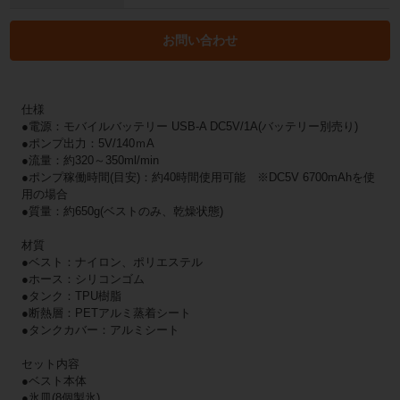
お問い合わせ
仕様
●電源：モバイルバッテリー USB-A DC5V/1A(バッテリー別売り)
●ポンプ出力：5V/140ｍA
●流量：約320～350ml/min
●ポンプ稼働時間(目安)：約40時間使用可能 ※DC5V 6700mAhを使
用の場合
●質量：約650g(ベストのみ、乾燥状態)
材質
●ベスト：ナイロン、ポリエステル
●ホース：シリコンゴム
●タンク：TPU樹脂
●断熱層：PETアルミ蒸着シート
●タンクカバー：アルミシート
セット内容
●ベスト本体
●氷皿(8個製氷)