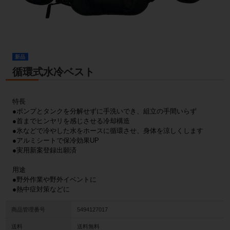
新品
循環式水冷ベスト
特長
●ポンプとタンクを分解せずに手洗いでき、組立の手間いらず
●首までヒンヤリを感じさせる冷却構造
●氷などで冷やした水をホースに循環させ、身体を涼しくします
●アルミシートで保冷効果UP
●実用新案登録出願済
用途
●野外作業や野外イベントに
●熱中症対策などに
商品管理番号
5494127017
送料
送料無料