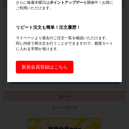
さらに毎週木曜日は
ポイントアップデー
を開催中！お得に
お見積書・納品書発行のご案内
ご利用いただけます。
会員登録
するといつでも発行可能！
会員登録はこちら
リピート注文も簡単！注文履歴！
マイページより過去のご注文一覧を確認いただけます。
見積書の発行手順についてご案内
同じ内容で再注文を行うことができますので、都度カート
に入れる手間が省けます。
見積書発行手順について
納品書の発行手順についてご案内
新規会員登録はこちら
納品書発行手順について
カート
カートは空です