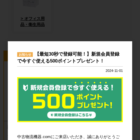
オフィス用
品・衛生用品
【最短30秒で登録可能！】新規会員登録
お知らせ
今回のピックアップ商品
で今すぐ使える500ポイントプレゼント！
2024-11-01
新品 カゴ台車 ロールボックスパレッ
ト(樹脂底板) W850×D650×H1700mm
ブルー
中古物流機器.comにご来店いただき、誠にありがとうご