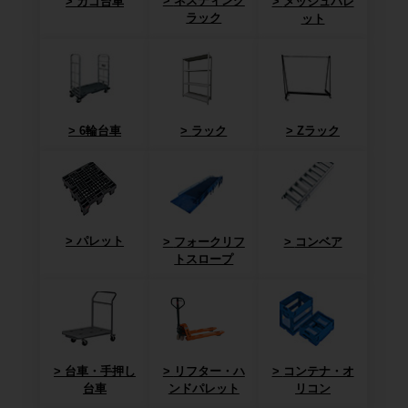
ネスティング
カゴ台車
メッシュパレ
ラック
ット
6輪台車
ラック
Zラック
パレット
フォークリフ
コンベア
トスロープ
台車・手押し
リフター・ハ
コンテナ・オ
台車
ンドパレット
リコン