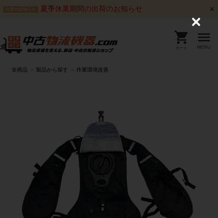
夏季休業期間の出荷のお知らせ
出荷のお知らせ
C
l
o
s
MENU
カート
e
全商品
製品から探す
作業環境改善