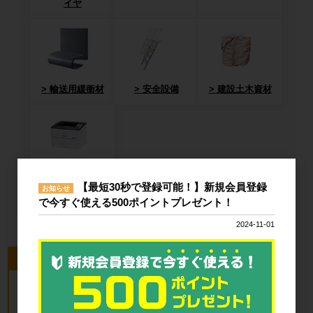
イヤ
輸送用緩衝材
安全設備
建設土木資材
オフィス用
【最短30秒で登録可能！】新規会員登録
品・衛生用品
お知らせ
で今すぐ使える500ポイントプレゼント！
2024-11-01
今回のピックアップ商品