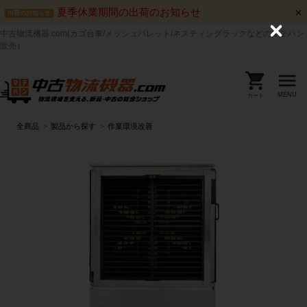
夏季休業期間の出荷のお知らせ
出荷のお知らせ
中古物流機器.com(カゴ台車/メッシュパレット/ネスティングラックなどのマテハン
C
l
販売）
o
s
e
MENU
カート
全商品
製品から探す
作業環境改善