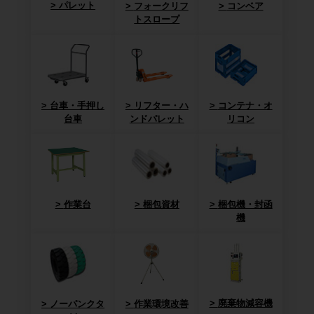
パレット
フォークリフ
コンベア
トスロープ
台車・手押し
リフター・ハ
コンテナ・オ
台車
ンドパレット
リコン
作業台
梱包資材
梱包機・封函
機
廃棄物減容機
ノーパンクタ
作業環境改善