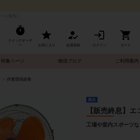
テハン販売）
クイックオーダ
ー
お気に入り
会員登録
ログイン
カート
特集ページ
物流ブログ
ご利用案内
す
作業環境改善
新品
【販売終息】エ
工場や室内スポーツな