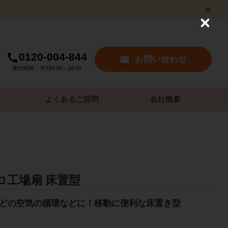
C
l
o
s
0120-004-844
お問い合わせ
e
受付時間：平日9:00～18:00
よくあるご質問
会社概要
コ工場扇 床置型
どの空気の循環などに！移動に便利な床置き型