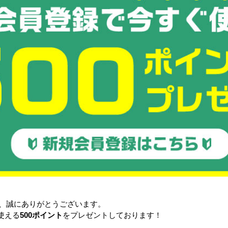
ネスティングラック
ゴ台車
メ
ラック
Zラック
ンベア
台車・手押し台車
リフタ
き、誠にありがとうございます。
使える
500ポイント
をプレゼントしております！