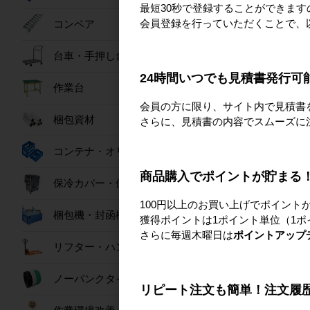
最短30秒で登録することができま
会員登録を行っていただくことで、
コンベア
台車・手押し台車
24時間いつでも見積書発行可
作業台
会員の方に限り、サイト内で見積書
作業
梱包資材
さらに、見積書の内容でスムーズに
コンテナ・オリコン
商品購入でポイントが貯まる
保冷カバー・保冷ボックス
建設
100円以上のお買い上げでポイント
梱包機・封函機
獲得ポイントは1ポイント単位（1ポ
さらに毎週木曜日は
ポイントアップ
リフター・ハンドパレット
ノーパンクタイヤ
リピート注文も簡単！注文履