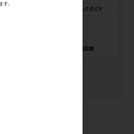
ます。
梱包機・封函機
ノーパンクタイヤ
輸送用緩衝材
安全設備