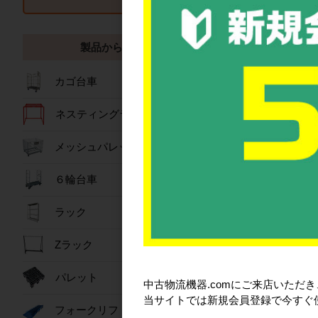
製品から探す
カ
カゴ台車
ネスティングラック
メッシュパレット
６輪台車
ラック
Zラック
コ
パレット
中古物流機器.comにご来店いただ
当サイトでは新規会員登録で今すぐ
フォークリフトスロープ