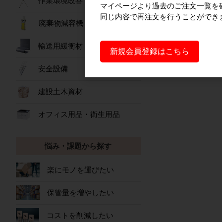
作業環境改善
マイページより過去のご注文一覧を
同じ内容で再注文を行うことができ
廃棄物減容機
輸送用緩衝材
新規会員登録はこちら
安全設備
建設土木資材
オフィス用品・衛生用品
悩み・課題から探す
楽にモノを運びたい
保管量を増やしたい
コストを削減したい