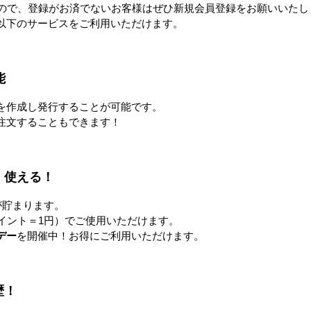
すので、登録がお済でないお客様はぜひ新規会員登録をお願いいたし
作業台
梱包資材
以下のサービスをご利用いただけます。
能
を作成し発行することが可能です。
廃棄物減容機
環境改善
注文することもできます！
！使える！
土木資材
オフィス用品・衛生用品
が貯まります。
イント＝1円）でご使用いただけます。
デー
を開催中！お得にご利用いただけます。
歴！