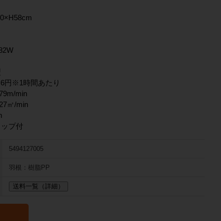
×H58cm
82W
型
/2.6円※1時間あたり
79m/min
27㎥/min
m
リップ付
5494127005
羽根：樹脂PP
送料一覧（詳細）