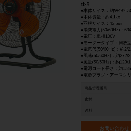
仕様
●本体サイズ：約W49×D30
●本体質量：約4.1kg
●羽根サイズ：43.5㎝
●消費電力(50/60Hz)：63/
●電圧：単相100V
●モータータイプ：開放
●電気代(50/60Hz)：約2
●風速(50/60Hz)：約272/2
●風量(50/60Hz)：約123/1
●電源コード長さ：約1.8
●電源プラグ：アースク
商品管理番号
素材
送料
お問い合わせ