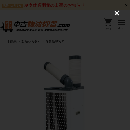
夏季休業期間の出荷のお知らせ
出荷のお知らせ
C
l
o
s
MENU
カート
e
全商品
製品から探す
作業環境改善