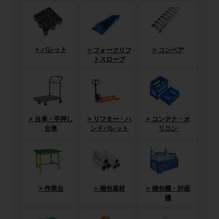
パレット
フォークリフ
コンベア
トスロープ
台車・手押し
リフター・ハ
コンテナ・オ
台車
ンドパレット
リコン
作業台
梱包資材
梱包機・封函
機