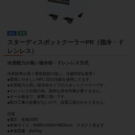
新品
スターディスポットクーラーPR（強冷・ド
レンレス）
冷房能力が高い強冷却・ドレンレス方式
冷房効率が高く環境負担の低い、冷媒R32を採用！
●環境にやさしいHFC-32の冷媒を使用してます。
●冷房能力が高い強冷却タイプのスポットクーラーです。
●ドレンレス仕様の為、面倒な排水作業が要りません。
●オール板金で、衝撃に強いです。
●取付工事の必要がないので、設置工賃がかかりません。
仕様
●電圧：単相100V
●本体サイズ：W405×D430×H825mm ※ダクト含まず
●本体質量：約47kg