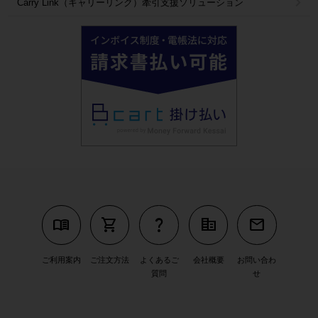
Carry Link（キャリーリンク）牽引支援ソリューション
menu_book
shopping_cart
question_mark
corporate_fare
mail
ご利用案内
ご注文方法
よくあるご
会社概要
お問い合わ
質問
せ