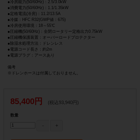
●冷房能力(50/60Hz)：2.5/3.0kW
●消費電力(50/60Hz)：1.1/1.35kW
●定格電流(冷房)：11.2/13.5A
●冷媒：HFC R32(GWP値：675)
●冷房使用環境：18～55℃
●圧縮機(50/60Hz)：全閉ロータリー定格出力0.75kW
●圧縮機保護装置：オーバーロードプロテクター
●除湿水処理方法：ドレンレス
●電源コード長さ：約2m
●電源プラグ：アースあり
備考
※ドレンホースは付属しておりません。
85,400円
(税込93,940円)
数量