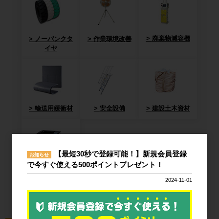
廃棄物減容機
ノーパンクタ
作業環境改善
イヤ
輸送用緩衝材
安全設備
建設土木資材
【最短30秒で登録可能！】新規会員登録
お知らせ
で今すぐ使える500ポイントプレゼント！
オフィス用
品・衛生用品
2024-11-01