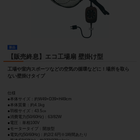
新品
【販売終息】エコ工場扇 壁掛け型
工場や室内スポーツなどの空気の循環などに！場所を取ら
ない壁掛けタイプ
仕様
●本体サイズ：約W49×D39×H49cm
●本体質量：約4.1kg
●羽根サイズ：43.5㎝
●消費電力(50/60Hz)：63/82W
●電圧：単相100V
●モータータイプ：開放型
●電気代(50/60Hz)：約2/2.6円※1時間あたり