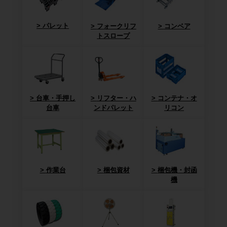
パレット
フォークリフ
コンベア
トスロープ
台車・手押し
リフター・ハ
コンテナ・オ
台車
ンドパレット
リコン
作業台
梱包資材
梱包機・封函
機