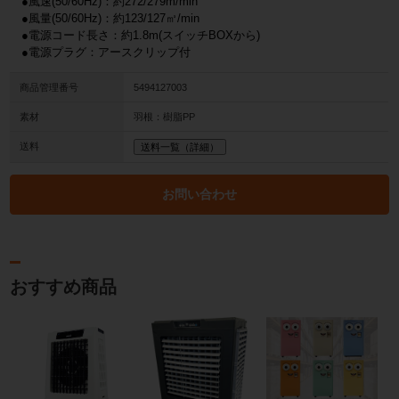
●風速(50/60Hz)：約272/279m/min
●風量(50/60Hz)：約123/127㎥/min
●電源コード長さ：約1.8m(スイッチBOXから)
●電源プラグ：アースクリップ付
商品管理番号
5494127003
素材
羽根：樹脂PP
送料
送料一覧（詳細）
お問い合わせ
おすすめ商品