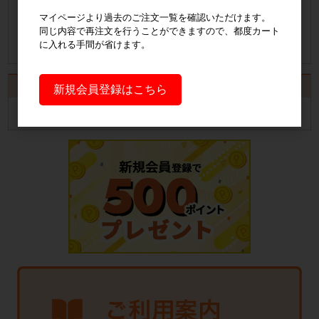
納品書の発行手順についてご案内
マイページより過去のご注文一覧を確認いただけます。
同じ内容で再注文を行うことができますので、都度カート
納品書発行手順について
に入れる手間が省けます。
カート
新規会員登録はこちら
カートは空です