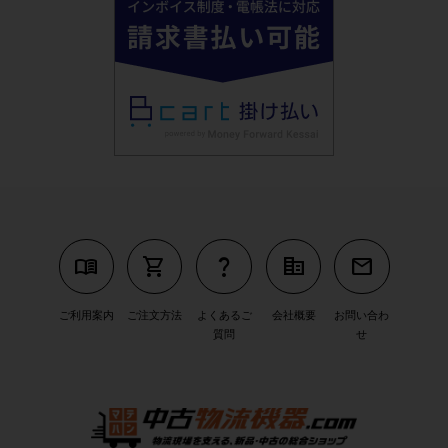
menu_book
shopping_cart
question_mark
corporate_fare
mail
ご利用案内
ご注文方法
よくあるご
会社概要
お問い合わ
質問
せ