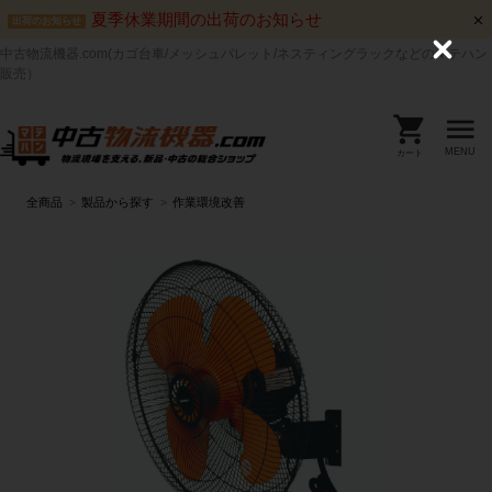
夏季休業期間の出荷のお知らせ
出荷のお知らせ
中古物流機器.com(カゴ台車/メッシュパレット/ネスティングラックなどのマテハン
C
l
販売）
o
s
e
MENU
カート
全商品
製品から探す
作業環境改善