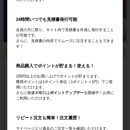
24時間いつでも見積書発行可能
会員の方に限り、サイト内で見積書を作成し発行すること
が可能です。
さらに、見積書の内容でスムーズに注文することもできま
す！
お見積書・納品書発行のご案内
会員登録
するといつでも発行可能！
商品購入でポイントが貯まる！使える！
100円以上のお買い上げでポイントが貯まります。
会員登録はこちら
獲得ポイントは1ポイント単位（1ポイント＝1円）でご使
用いただけます。
見積書の発行手順についてご案内
さらに毎週木曜日は
ポイントアップデー
を開催中！お得に
ご利用いただけます。
見積書発行手順について
納品書の発行手順についてご案内
リピート注文も簡単！注文履歴！
納品書発行手順について
マイページより過去のご注文一覧を確認いただけます。