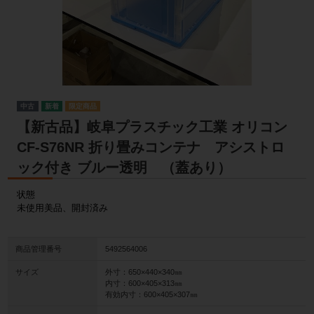
中古
【新古品】岐阜プラスチック工業 オリコン
CF-S76NR 折り畳みコンテナ アシストロ
ック付き ブルー透明 （蓋あり）
状態
未使用美品、開封済み
商品管理番号
5492564006
サイズ
外寸：650×440×340㎜
内寸：600×405×313㎜
有効内寸：600×405×307㎜