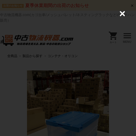
夏季休業期間の出荷のお知らせ
出荷のお知らせ
中古物流機器.com(カゴ台車/メッシュパレット/ネスティングラックなどのマテハン
C
l
販売）
o
s
e
MENU
カート
全商品
製品から探す
コンテナ・オリコン