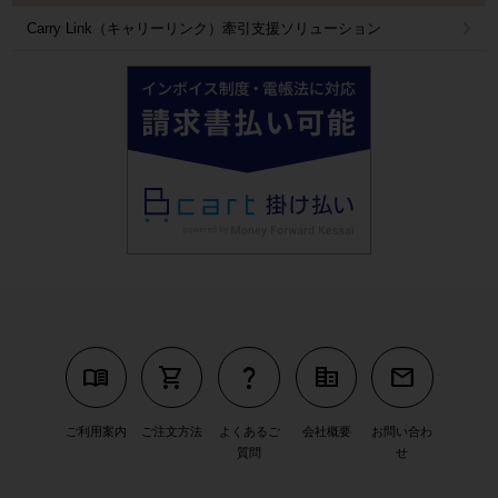
Carry Link（キャリーリンク）牽引支援ソリューション
menu_book
shopping_cart
question_mark
corporate_fare
mail
ご利用案内
ご注文方法
よくあるご
会社概要
お問い合わ
質問
せ