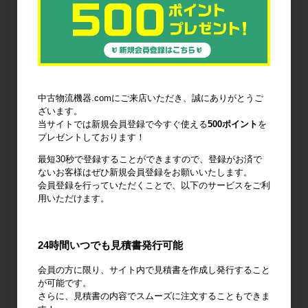
6輪台車
ラック
Zラック
パレット
フォークリフ
コンベア
中古物流機器.comにご来店いただき、誠にありがとうご
トスロープ
ざいます。
当サイトでは新規会員登録で今すぐ使える
500ポイント
を
プレゼントしております！
最短30秒で登録することができますので、登録がお済で
ないお客様はぜひ新規会員登録をお願いいたします。
台車・手押し
リフター・ハ
コンテナ・オ
会員登録を行っていただくことで、以下のサービスをご利
台車
ンドパレット
リコン
用いただけます。
24時間いつでも見積書発行可能
会員の方に限り、サイト内で見積書を作成し発行すること
作業台
梱包資材
梱包機・封函
が可能です。
機
さらに、見積書の内容でスムーズに注文することもできま