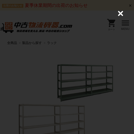
夏季休業期間の出荷のお知らせ
出荷のお知らせ
C
l
o
s
MENU
カート
e
全商品
製品から探す
ラック