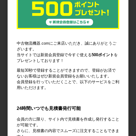
6輪台車
ラック
Zラック
パレット
フォークリフ
コンベア
中古物流機器.comにご来店いただき、誠にありがとうご
トスロープ
ざいます。
当サイトでは新規会員登録で今すぐ使える
500ポイント
を
プレゼントしております！
最短30秒で登録することができますので、登録がお済で
ないお客様はぜひ新規会員登録をお願いいたします。
台車・手押し
リフター・ハ
コンテナ・オ
会員登録を行っていただくことで、以下のサービスをご利
台車
ンドパレット
リコン
用いただけます。
24時間いつでも見積書発行可能
会員の方に限り、サイト内で見積書を作成し発行すること
作業台
梱包資材
梱包機・封函
が可能です。
機
さらに、見積書の内容でスムーズに注文することもできま