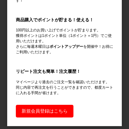
す！
商品購入でポイントが貯まる！使える！
廃棄物減容機
ノーパンクタ
作業環境改善
100円以上のお買い上げでポイントが貯まります。
イヤ
獲得ポイントは1ポイント単位（1ポイント＝1円）でご使
用いただけます。
さらに毎週木曜日は
ポイントアップデー
を開催中！お得に
ご利用いただけます。
輸送用緩衝材
安全設備
建設土木資材
リピート注文も簡単！注文履歴！
マイページより過去のご注文一覧を確認いただけます。
同じ内容で再注文を行うことができますので、都度カート
に入れる手間が省けます。
オフィス用
新規会員登録はこちら
品・衛生用品