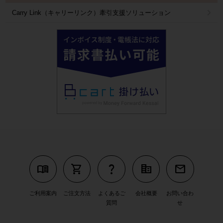
Carry Link（キャリーリンク）牽引支援ソリューション
menu_book
shopping_cart
question_mark
corporate_fare
mail
ご利用案内
ご注文方法
よくあるご
会社概要
お問い合わ
質問
せ