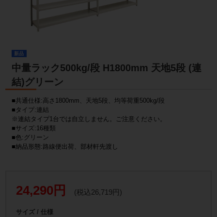
新品
中量ラック500kg/段 H1800mm 天地5段 (連
結)グリーン
■共通仕様:高さ1800mm、天地5段、均等荷重500kg/段
■タイプ:連結
※連結タイプ1台では自立しません。ご注意ください。
■サイズ:16種類
■色:グリーン
■納品形態:路線便出荷、部材軒先渡し
24,290円
(税込26,719円)
サイズ / 仕様