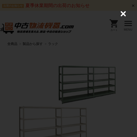
夏季休業期間の出荷のお知らせ
出荷のお知らせ
C
l
o
s
MENU
カート
e
全商品
製品から探す
ラック