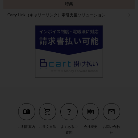
特集
Carry Link（キャリーリンク）牽引支援ソリューション
menu_book
shopping_cart
question_mark
corporate_fare
mail
ご利用案内
ご注文方法
よくあるご
会社概要
お問い合わ
質問
せ