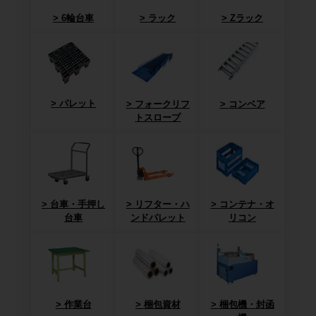
6輪台車
ラック
Zラック
パレット
フォークリフ
コンベア
トスロープ
台車・手押し
リフター・ハ
コンテナ・オ
台車
ンドパレット
リコン
作業台
梱包資材
梱包機・封函