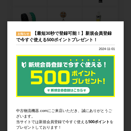
機
【最短30秒で登録可能！】新規会員登録
お知らせ
廃棄物減容機
ノーパンクタ
作業環境改善
で今すぐ使える500ポイントプレゼント！
イヤ
2024-11-01
輸送用緩衝材
安全設備
建設土木資材
中古物流機器.comにご来店いただき、誠にありがとうご
オフィス用
ざいます。
品・衛生用品
当サイトでは新規会員登録で今すぐ使える
500ポイント
を
プレゼントしております！