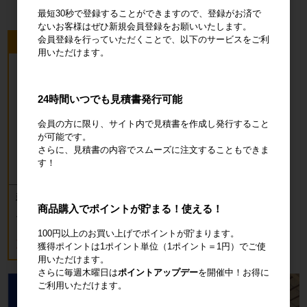
最短30秒で登録することができますので、登録がお済で
ないお客様はぜひ新規会員登録をお願いいたします。
会員登録を行っていただくことで、以下のサービスをご利
今回のピックアップ商品
用いただけます。
24時間いつでも見積書発行可能
会員の方に限り、サイト内で見積書を作成し発行すること
が可能です。
さらに、見積書の内容でスムーズに注文することもできま
す！
新品 カゴ台車 ロールボックスパレッ
商品購入でポイントが貯まる！使える！
ト(樹脂底板) W850×D650×H1700mm
ブルー
100円以上のお買い上げでポイントが貯まります。
18,700円
税込20,570円
獲得ポイントは1ポイント単位（1ポイント＝1円）でご使
用いただけます。
さらに毎週木曜日は
ポイントアップデー
を開催中！お得に
ご利用いただけます。