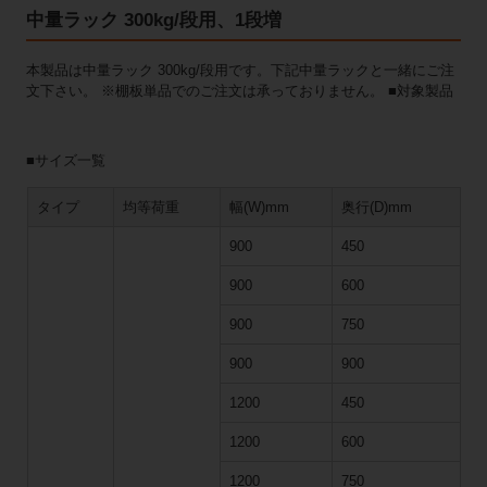
中量ラック 300kg/段用、1段増
本製品は中量ラック 300kg/段用です。下記中量ラックと一緒にご注
文下さい。 ※棚板単品でのご注文は承っておりません。 ■対象製品
■サイズ一覧
タイプ
均等荷重
幅(W)mm
奥行(D)mm
900
450
900
600
900
750
900
900
1200
450
1200
600
1200
750