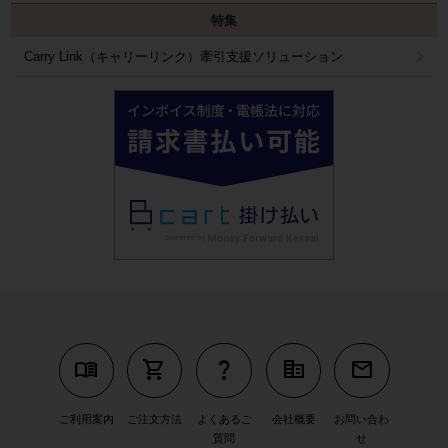
特集
Carry Link（キャリーリンク）牽引支援ソリューション
menu_book
shopping_cart
question_mark
corporate_fare
mail
ご利用案内
ご注文方法
よくあるご
会社概要
お問い合わ
質問
せ