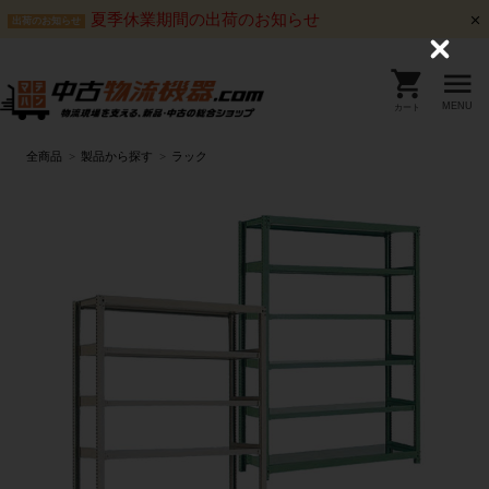
夏季休業期間の出荷のお知らせ
出荷のお知らせ
C
l
o
s
MENU
カート
e
全商品
製品から探す
ラック