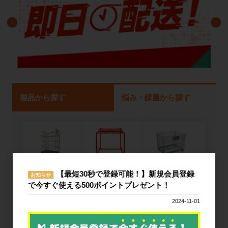
製品から探す
悩み・課題から探す
ネスティング
カゴ台車
メッシュパレ
【最短30秒で登録可能！】新規会員登録
お知らせ
ラック
ット
で今すぐ使える500ポイントプレゼント！
2024-11-01