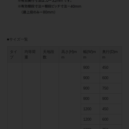
■サイズ一覧
タイ
均等荷
天地段
高さ(H)m
幅(W)m
奥行(D)m
プ
重
数
m
m
m
900
450
900
600
900
750
900
900
1200
450
1200
600