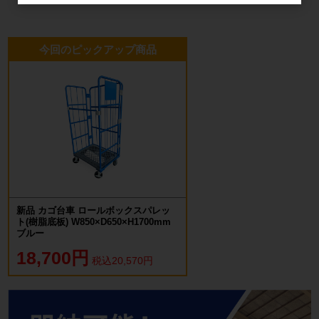
今回のピックアップ商品
新品 カゴ台車 ロールボックスパレッ
ト(樹脂底板) W850×D650×H1700mm
ブルー
18,700円
税込20,570円