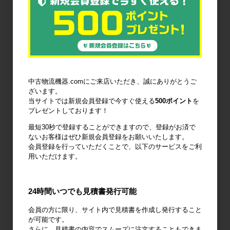
6輪台車
ラック
Zラック
パレット
フォークリフ
コンベア
中古物流機器.comにご来店いただき、誠にありがとうご
トスロープ
ざいます。
当サイトでは新規会員登録で今すぐ使える
500ポイント
を
プレゼントしております！
最短30秒で登録することができますので、登録がお済で
ないお客様はぜひ新規会員登録をお願いいたします。
会員登録を行っていただくことで、以下のサービスをご利
台車・手押し
リフター・ハ
コンテナ・オ
用いただけます。
台車
ンドパレット
リコン
24時間いつでも見積書発行可能
会員の方に限り、サイト内で見積書を作成し発行すること
が可能です。
作業台
梱包資材
梱包機・封函
さらに、見積書の内容でスムーズに注文することもできま