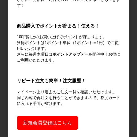
機
す！
商品購入でポイントが貯まる！使える！
100円以上のお買い上げでポイントが貯まります。
廃棄物減容機
ノーパンクタ
作業環境改善
獲得ポイントは1ポイント単位（1ポイント＝1円）でご使
イヤ
用いただけます。
さらに毎週木曜日は
ポイントアップデー
を開催中！お得に
ご利用いただけます。
リピート注文も簡単！注文履歴！
輸送用緩衝材
安全設備
建設土木資材
マイページより過去のご注文一覧を確認いただけます。
同じ内容で再注文を行うことができますので、都度カート
に入れる手間が省けます。
オフィス用
新規会員登録はこちら
品・衛生用品