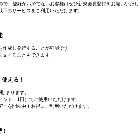
ネスティングラック
ゴ台車
メ
すので、登録がお済でないお客様はぜひ新規会員登録をお願いいたし
以下のサービスをご利用いただけます。
能
ラック
Zラック
を作成し発行することが可能です。
注文することもできます！
！使える！
ンベア
台車・手押し台車
リフタ
が貯まります。
イント＝1円）でご使用いただけます。
デー
を開催中！お得にご利用いただけます。
作業台
梱包資材
歴！