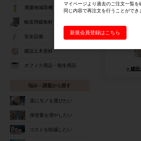
マイページより過去のご注文一覧を
廃棄物減容機
同じ内容で再注文を行うことができ
輸送用緩衝材
作業
新規会員登録はこちら
安全設備
建設土木資材
オフィス用品・衛生用品
建設
悩み・課題から探す
楽にモノを運びたい
保管量を増やしたい
コストを削減したい