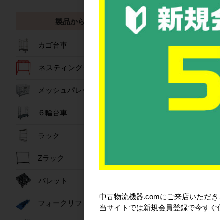
製品から探す
カゴ台車
ネスティングラック
メッシュパレット
６輪台車
ラック
製品から探す
Zラック
パレット
中古物流機器.comにご来店いただ
フォークリフトスロープ
当サイトでは新規会員登録で今すぐ