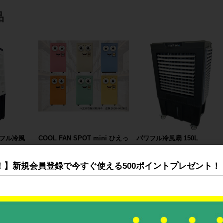
品
フル冷風
COOL FAN SPOT mini ひえっ
パワフル冷風扇 150L
ぴ～™
0円
328,000円〜
173,000円
！】新規会員登録で今すぐ使える500ポイントプレゼント！
すべてのおすすめ商品を見