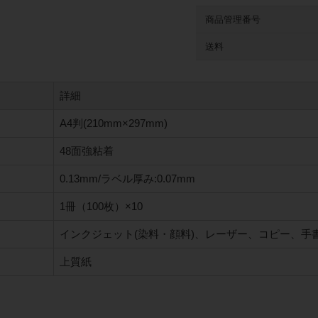
商品管理番号
送料
詳細
A4判(210mm×297mm)
48面強粘着
0.13mm/ラベル厚み:0.07mm
1冊（100枚）×10
インクジェット(染料・顔料)、レーザー、コピー、手
上質紙