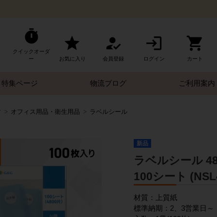
クイックオーダ
ー
お気に入り
会員登録
ログイン
カート
特集ページ
物流ブログ
ご利用案内
す
オフィス用品・衛生用品
ラベルシール
新品
ラベルシール 48面
100シート (NSL
材質：上質紙
標準納期：2、3営業日