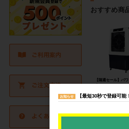
おすすめ商
【隔週セール】パワ
扇 80L
76,80
【最短30秒で登録可能
お知らせ