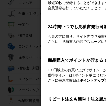
カ
最短30秒で登録することができま
コンベア
会員登録を行っていただくことで、
台車・手押し台車
作業台
24時間いつでも見積書発行可
梱包資材
会員の方に限り、サイト内で見積書
さらに、見積書の内容でスムーズに
コンテナ・オリコン
保冷カバー・保冷ボックス
商品購入でポイントが貯まる
コ
梱包機・封函機
100円以上のお買い上げでポイント
獲得ポイントは1ポイント単位（1ポ
リフター・ハンドパレット
さらに毎週木曜日は
ポイントアップ
ノーパンクタイヤ
リピート注文も簡単！注文履
作業環境改善