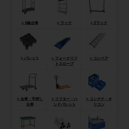
6輪台車
ラック
Zラック
パレット
フォークリフ
コンベア
トスロープ
台車・手押し
リフター・ハ
コンテナ・オ
台車
ンドパレット
リコン