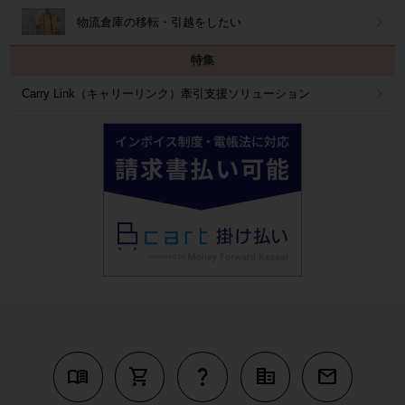
物流倉庫の移転・引越をしたい
特集
Carry Link（キャリーリンク）牽引支援ソリューション
menu_book
shopping_cart
question_mark
corporate_fare
mail