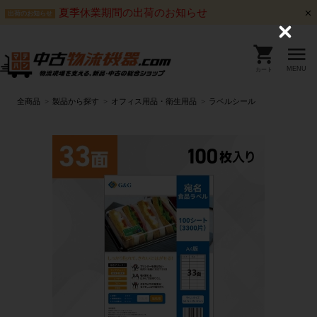
夏季休業期間の出荷のお知らせ
出荷のお知らせ
C
l
o
s
MENU
カート
e
全商品
製品から探す
オフィス用品・衛生用品
ラベルシール