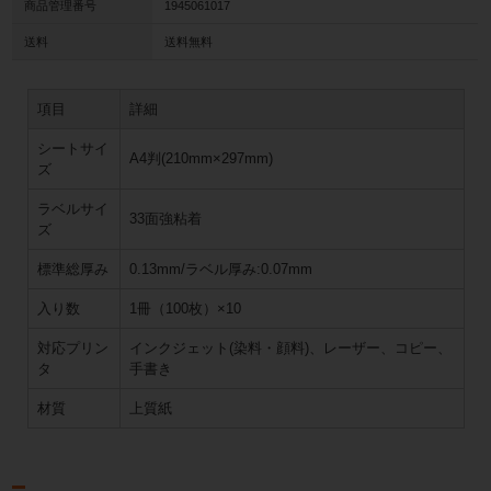
商品管理番号
1945061017
送料
送料無料
項目
詳細
シートサイ
A4判(210mm×297mm)
ズ
ラベルサイ
33面強粘着
ズ
標準総厚み
0.13mm/ラベル厚み:0.07mm
入り数
1冊（100枚）×10
対応プリン
インクジェット(染料・顔料)、レーザー、コピー、
タ
手書き
材質
上質紙