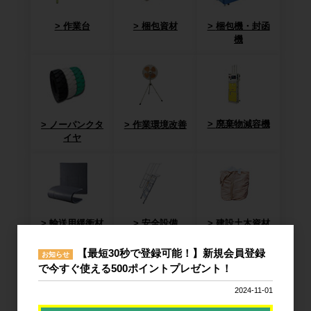
作業台
梱包資材
梱包機・封函
機
廃棄物減容機
ノーパンクタ
作業環境改善
イヤ
輸送用緩衝材
安全設備
建設土木資材
【最短30秒で登録可能！】新規会員登録
お知らせ
で今すぐ使える500ポイントプレゼント！
2024-11-01
オフィス用