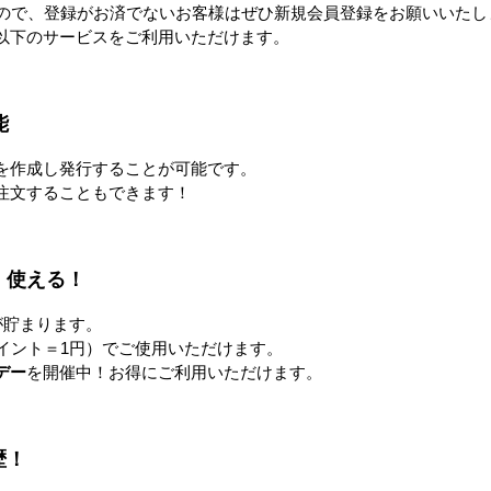
ネスティングラック
ゴ台車
メ
すので、登録がお済でないお客様はぜひ新規会員登録をお願いいたし
以下のサービスをご利用いただけます。
能
ラック
Zラック
を作成し発行することが可能です。
注文することもできます！
！使える！
ンベア
台車・手押し台車
リフタ
が貯まります。
イント＝1円）でご使用いただけます。
デー
を開催中！お得にご利用いただけます。
作業台
梱包資材
歴！