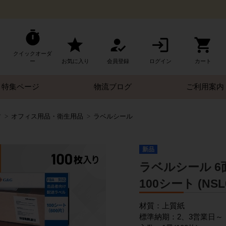
クイックオーダ
ー
お気に入り
会員登録
ログイン
カート
特集ページ
物流ブログ
ご利用案内
す
オフィス用品・衛生用品
ラベルシール
新品
ラベルシール 6面 
100シート (NSL
材質：上質紙
標準納期：2、3営業日