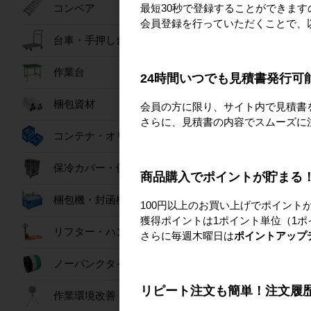
カ
最短30秒で登録することができま
コンベア
会員登録を行っていただくことで、
台車・手押し台車
作業台
24時間いつでも見積書発行可
梱包資材
会員の方に限り、サイト内で見積書
さらに、見積書の内容でスムーズに
コンテナ・オリコン
保冷カバー・保冷ボックス
商品購入でポイントが貯まる
コ
梱包機・封函機
100円以上のお買い上げでポイント
獲得ポイントは1ポイント単位（1ポ
リフター・ハンドパレット
さらに毎週木曜日は
ポイントアップ
ノーパンクタイヤ
リピート注文も簡単！注文履
作業環境改善