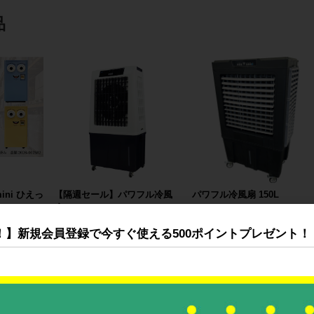
品
mini ひえっ
【隔週セール】パワフル冷風
パワフル冷風扇 150L
扇 80L
円〜
76,800円
173,000円
！】新規会員登録で今すぐ使える500ポイントプレゼント！
すべてのおすすめ商品を見