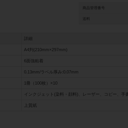
商品管理番号
送料
詳細
A4判(210mm×297mm)
6面強粘着
0.13mm/ラベル厚み:0.07mm
1冊（100枚）×10
インクジェット(染料・顔料)、レーザー、コピー、手
上質紙