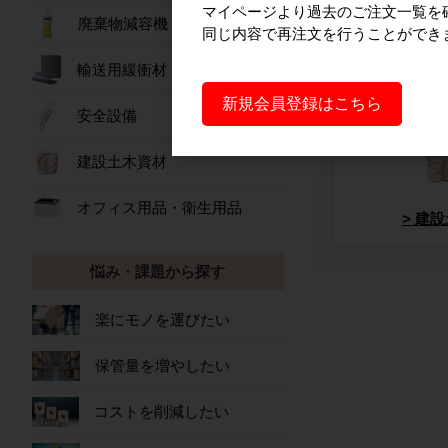
マイページより過去のご注文一覧を
廃棄物減容機
同じ内容で再注文を行うことができ
輸送用緩衝材
作業
新規会員登録はこちら
安全設備
建設土木資材
オフィス用品・衛生用品
建設
悩み・課題から探す
楽にモノを運びたい
保管量を増やしたい
コストを削減したい