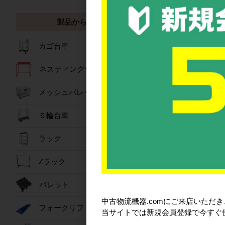
製品から探す
カゴ台車
ネスティングラック
メッシュパレット
６輪台車
ラック
製品から探す
Zラック
パレット
中古物流機器.comにご来店いただ
フォークリフトスロープ
当サイトでは新規会員登録で今すぐ