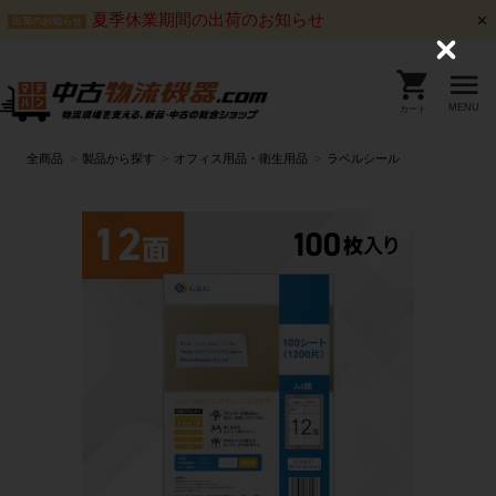
夏季休業期間の出荷のお知らせ
出荷のお知らせ
C
l
o
s
MENU
カート
e
全商品
製品から探す
オフィス用品・衛生用品
ラベルシール