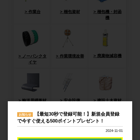
作業台
梱包資材
梱包機・封函
機
廃棄物減容機
ノーパンクタ
作業環境改善
イヤ
輸送用緩衝材
安全設備
建設土木資材
【最短30秒で登録可能！】新規会員登録
お知らせ
で今すぐ使える500ポイントプレゼント！
2024-11-01
オフィス用