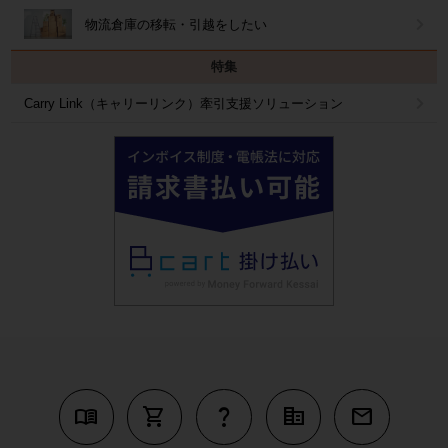
物流倉庫の移転・引越をしたい
特集
Carry Link（キャリーリンク）牽引支援ソリューション
menu_book
shopping_cart
question_mark
corporate_fare
mail