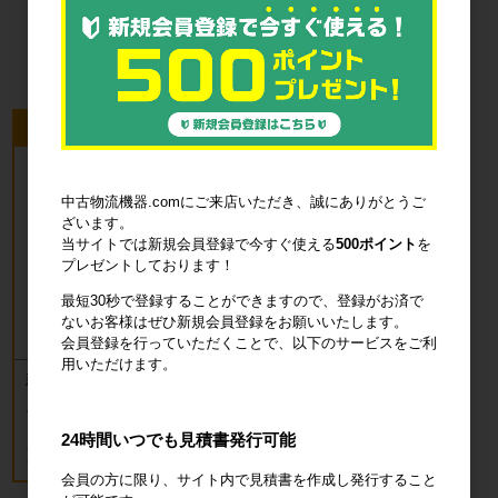
品・衛生用品
今回のピックアップ商品
中古物流機器.comにご来店いただき、誠にありがとうご
ざいます。
当サイトでは新規会員登録で今すぐ使える
500ポイント
を
プレゼントしております！
最短30秒で登録することができますので、登録がお済で
ないお客様はぜひ新規会員登録をお願いいたします。
会員登録を行っていただくことで、以下のサービスをご利
用いただけます。
新品 カゴ台車 ロールボックスパレッ
ト(樹脂底板) W850×D650×H1700mm
ブルー
24時間いつでも見積書発行可能
18,700円
税込20,570円
会員の方に限り、サイト内で見積書を作成し発行すること