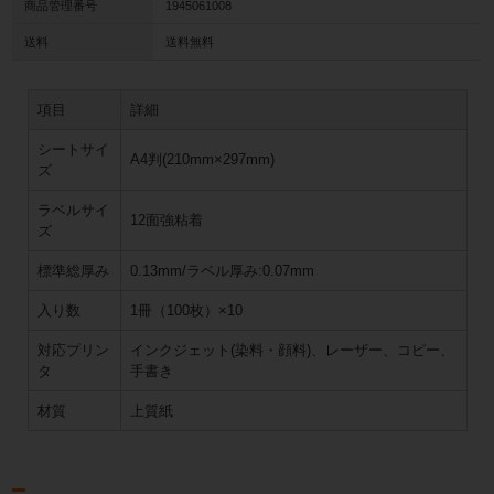
商品管理番号
1945061008
送料
送料無料
項目
詳細
シートサイ
A4判(210mm×297mm)
ズ
ラベルサイ
12面強粘着
ズ
標準総厚み
0.13mm/ラベル厚み:0.07mm
入り数
1冊（100枚）×10
対応プリン
インクジェット(染料・顔料)、レーザー、コピー、
タ
手書き
材質
上質紙