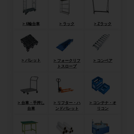
6輪台車
ラック
Zラック
パレット
フォークリフ
コンベア
トスロープ
台車・手押し
リフター・ハ
コンテナ・オ
台車
ンドパレット
リコン