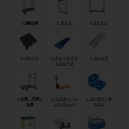
6輪台車
ラック
Zラック
パレット
フォークリフ
コンベア
トスロープ
台車・手押し
リフター・ハ
コンテナ・オ
台車
ンドパレット
リコン