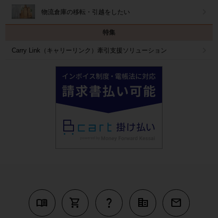
物流倉庫の移転・引越をしたい
特集
Carry Link（キャリーリンク）牽引支援ソリューション
menu_book
shopping_cart
question_mark
corporate_fare
mail