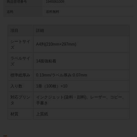
商品管理番号
1945061009
送料
送料無料
項目
詳細
シートサイ
A4判(210mm×297mm)
ズ
ラベルサイ
14面強粘着
ズ
標準総厚み
0.13mm/ラベル厚み:0.07mm
入り数
1冊（100枚）×10
対応プリン
インクジェット(染料・顔料)、レーザー、コピー、
タ
手書き
材質
上質紙