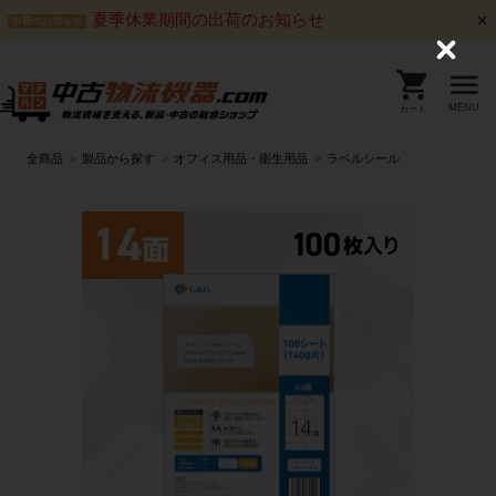
夏季休業期間の出荷のお知らせ
出荷のお知らせ
C
l
o
s
MENU
カート
e
全商品
製品から探す
オフィス用品・衛生用品
ラベルシール