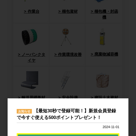
作業台
梱包資材
梱包機・封函
機
廃棄物減容機
ノーパンクタ
作業環境改善
イヤ
輸送用緩衝材
安全設備
建設土木資材
【最短30秒で登録可能！】新規会員登録
お知らせ
で今すぐ使える500ポイントプレゼント！
2024-11-01
オフィス用