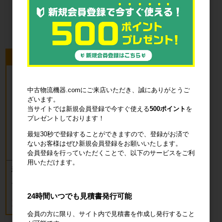
品・衛生用品
今回のピックアップ商品
中古物流機器.comにご来店いただき、誠にありがとうご
ざいます。
当サイトでは新規会員登録で今すぐ使える
500ポイント
を
プレゼントしております！
最短30秒で登録することができますので、登録がお済で
ないお客様はぜひ新規会員登録をお願いいたします。
会員登録を行っていただくことで、以下のサービスをご利
用いただけます。
新品 カゴ台車 ロールボックスパレッ
ト(樹脂底板) W850×D650×H1700mm
ブルー
24時間いつでも見積書発行可能
18,700円
税込20,570円
会員の方に限り、サイト内で見積書を作成し発行すること