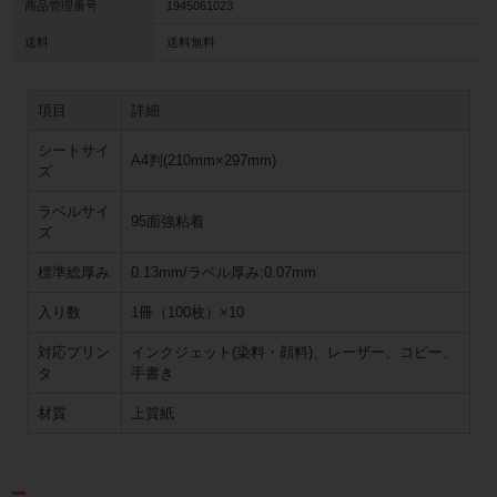
商品管理番号
1945061023
送料
送料無料
項目
詳細
シートサイ
A4判(210mm×297mm)
ズ
ラベルサイ
95面強粘着
ズ
標準総厚み
0.13mm/ラベル厚み:0.07mm
入り数
1冊（100枚）×10
対応プリン
インクジェット(染料・顔料)、レーザー、コピー、
タ
手書き
材質
上質紙