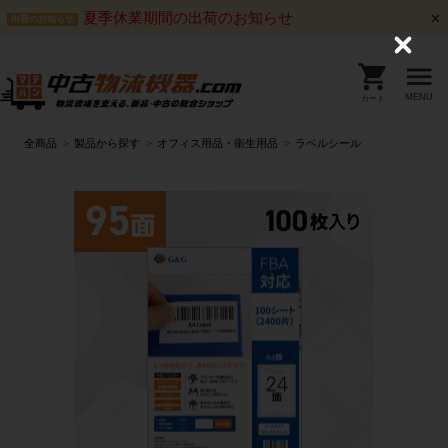
夏季休業期間の出荷のお知らせ
出荷のお知らせ
C
l
o
s
MENU
カート
e
全商品
製品から探す
オフィス用品・衛生用品
ラベルシール