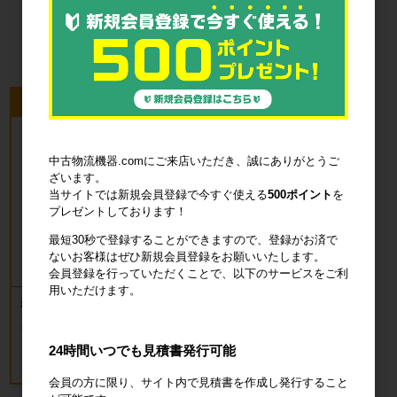
品・衛生用品
今回のピックアップ商品
中古物流機器.comにご来店いただき、誠にありがとうご
ざいます。
当サイトでは新規会員登録で今すぐ使える
500ポイント
を
プレゼントしております！
最短30秒で登録することができますので、登録がお済で
ないお客様はぜひ新規会員登録をお願いいたします。
会員登録を行っていただくことで、以下のサービスをご利
用いただけます。
新品 カゴ台車 ロールボックスパレッ
ト(樹脂底板) W850×D650×H1700mm
ブルー
24時間いつでも見積書発行可能
18,700円
税込20,570円
会員の方に限り、サイト内で見積書を作成し発行すること