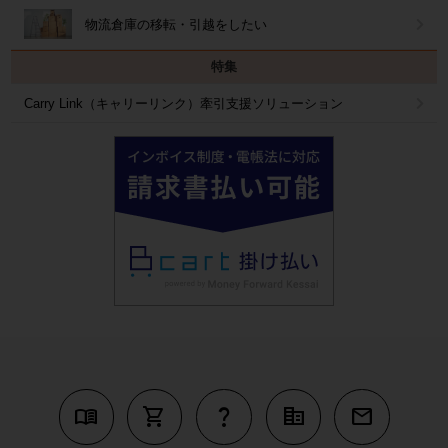
物流倉庫の移転・引越をしたい
特集
Carry Link（キャリーリンク）牽引支援ソリューション
menu_book
shopping_cart
question_mark
corporate_fare
mail