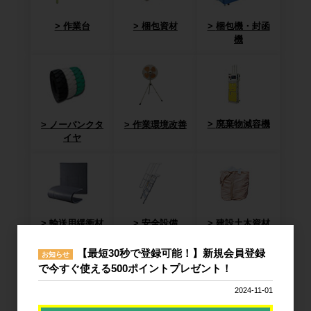
作業台
梱包資材
梱包機・封函
機
廃棄物減容機
ノーパンクタ
作業環境改善
イヤ
輸送用緩衝材
安全設備
建設土木資材
【最短30秒で登録可能！】新規会員登録
お知らせ
で今すぐ使える500ポイントプレゼント！
2024-11-01
オフィス用