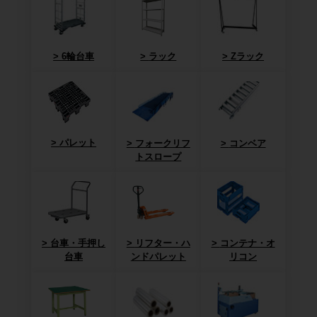
6輪台車
ラック
Zラック
パレット
フォークリフ
コンベア
トスロープ
台車・手押し
リフター・ハ
コンテナ・オ
台車
ンドパレット
リコン