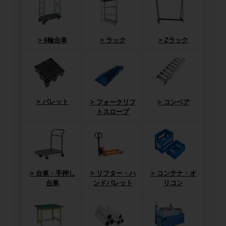
6輪台車
ラック
Zラック
パレット
フォークリフ
コンベア
トスロープ
台車・手押し
リフター・ハ
コンテナ・オ
台車
ンドパレット
リコン