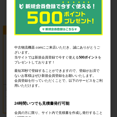
品・衛生用品
今回のピックアップ商品
中古物流機器.comにご来店いただき、誠にありがとうご
ざいます。
当サイトでは新規会員登録で今すぐ使える
500ポイント
を
プレゼントしております！
最短30秒で登録することができますので、登録がお済で
ないお客様はぜひ新規会員登録をお願いいたします。
会員登録を行っていただくことで、以下のサービスをご利
用いただけます。
新品 カゴ台車 ロールボックスパレッ
ト(樹脂底板) W850×D650×H1700mm
ブルー
24時間いつでも見積書発行可能
18,700円
税込20,570円
会員の方に限り、サイト内で見積書を作成し発行すること