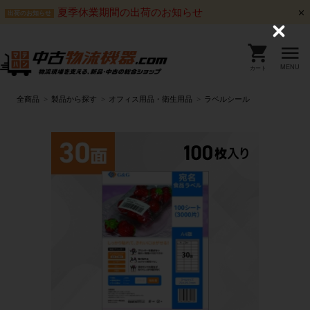
夏季休業期間の出荷のお知らせ
出荷のお知らせ
C
l
o
s
MENU
カート
e
全商品
製品から探す
オフィス用品・衛生用品
ラベルシール