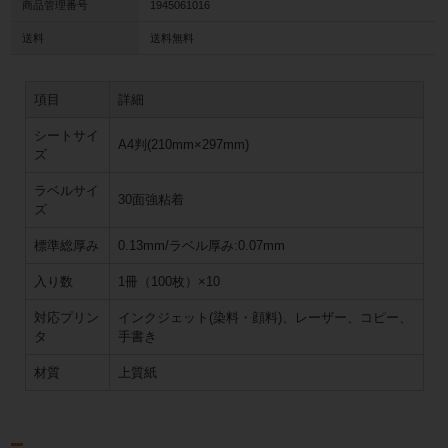
商品管理番号
1945061016
送料
送料無料
項目
詳細
シートサイ
A4判(210mm×297mm)
ズ
ラベルサイ
30面強粘着
ズ
標準総厚み
0.13mm/ラベル厚み:0.07mm
入り数
1冊（100枚）×10
対応プリン
インクジェット(染料・顔料)、レーザー、コピー、
タ
手書き
材質
上質紙