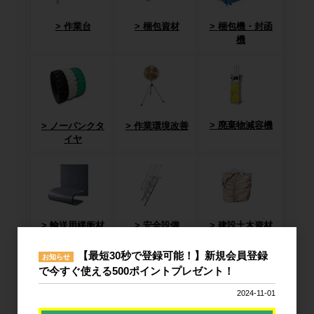
作業台
梱包資材
梱包機・封函
機
廃棄物減容機
ノーパンクタ
作業環境改善
イヤ
輸送用緩衝材
安全設備
建設土木資材
【最短30秒で登録可能！】新規会員登録
お知らせ
で今すぐ使える500ポイントプレゼント！
2024-11-01
オフィス用