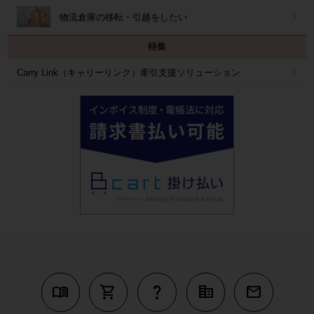
物流倉庫の移転・引越をしたい
特集
Carry Link（キャリーリンク）牽引支援ソリューション
menu_book
shopping_cart
question_mark
corporate_fare
mail