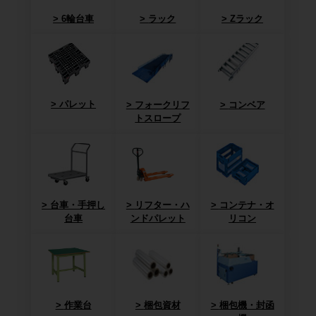
6輪台車
ラック
Zラック
パレット
フォークリフ
コンベア
トスロープ
台車・手押し
リフター・ハ
コンテナ・オ
台車
ンドパレット
リコン
作業台
梱包資材
梱包機・封函