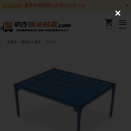
夏季休業期間の出荷のお知らせ
出荷のお知らせ
C
l
o
s
MENU
カート
e
全商品
製品から探す
ラック