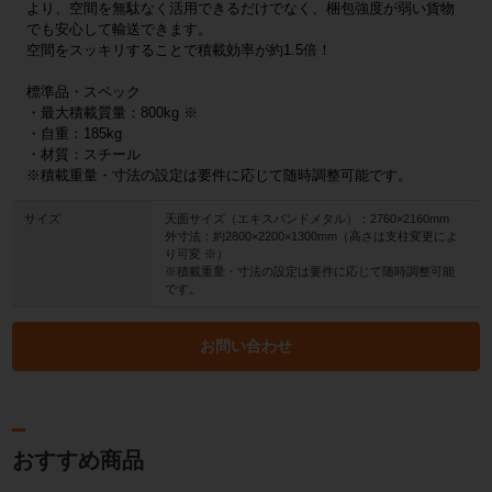
より、空間を無駄なく活用できるだけでなく、梱包強度が弱い貨物
でも安心して輸送できます。
空間をスッキリすることで積載効率が約1.5倍！
標準品・スペック
・最大積載質量：800kg ※
・自重：185kg
・材質：スチール
※積載重量・寸法の設定は要件に応じて随時調整可能です。
サイズ
天面サイズ（エキスパンドメタル）：2760×2160mm
外寸法：約2800×2200×1300mm（高さは支柱変更によ
り可変 ※）
※積載重量・寸法の設定は要件に応じて随時調整可能
です。
お問い合わせ
おすすめ商品