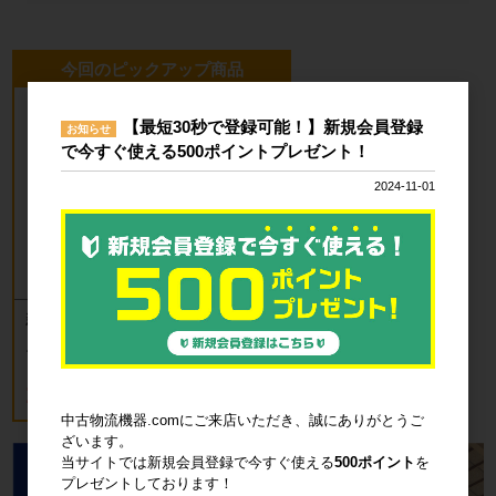
今回のピックアップ商品
【最短30秒で登録可能！】新規会員登録
お知らせ
で今すぐ使える500ポイントプレゼント！
2024-11-01
新品 カゴ台車 ロールボックスパレッ
ト(樹脂底板) W850×D650×H1700mm
ブルー
18,700円
税込20,570円
中古物流機器.comにご来店いただき、誠にありがとうご
ざいます。
当サイトでは新規会員登録で今すぐ使える
500ポイント
を
プレゼントしております！