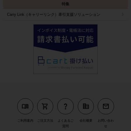
特集
Carry Link（キャリーリンク）牽引支援ソリューション
menu_book
shopping_cart
question_mark
corporate_fare
mail
ご利用案内
ご注文方法
よくあるご
会社概要
お問い合わ
質問
せ